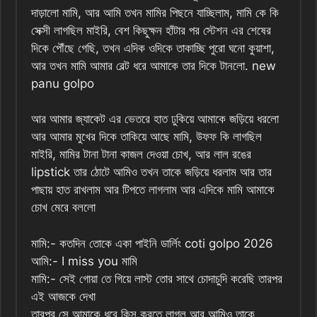
দাড়ালো মামি, আর আমি তখন মামির পিছনে যাচ্ছিলাম, মামি কে কি
সেক্সী লাগছিল মাইরি, বেশ কিছুক্ষন হাঁটার পর স্টেশন এর শেষের
দিকে পৌঁছে গেছি, তখন এদিক ওদিকে তাকাচ্ছি পুরো ঘনো কুয়াশা,
আর তখন মামি আমার বেল্ট ধরে আমাকে তার দিকে টানলো. new
panu golpo
আর আমার জ্যাকেট এর ভেতরে হাত ঢুকিয়ে আমাকে জড়িয়ে ধরলো
আর আমার মুখের দিকে তাকিয়ে আছে মামি, উফফ কি লাগছিল
মাইরি, মামির টানা টানা কাজল দেওয়া চোখ, আর লাল রঙের
lipstick তার ঠোটে আমিও তখন তাকে জড়িয়ে ধরলাম আর তার
পাছায় হাত রাখলাম আর টিপতে লাগলাম আর এদিকে মামি আমাকে
চোখ মেরে বললো
মামি:- কতদিন তোকে একা পাইনি ডার্লিং coti golpo 2026
আমি:- I miss you মামি
মামি:- সেই গোয়া তে গিয়ে লাস্ট তোর সাথে চোদাচুদি করেছি তারপর
এই আজকে দেখা
তারপর সে আমাকে ধরে কিস করতে লাগল আর আমিও তাকে