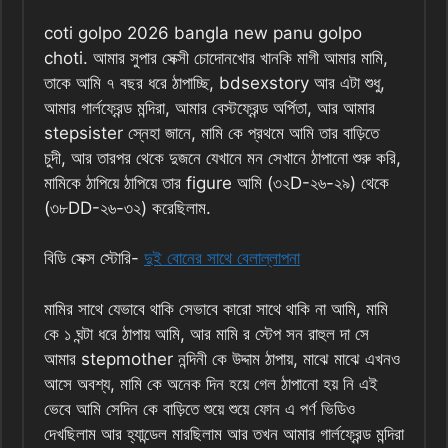
coti golpo 2026 bangla new panu golpo
choti. আমার সুপার সেক্সী চোদোনখোর খানকি মাগী আমার মামি,
তাকে আমি ৭ বছর ধরে ঠাপাচ্ছি, bdsexstory আর এটা শুধু,
আমার গার্লফ্রেন্ড মন্দিরা, আমার বেস্টফ্রেন্ড অর্পিতা, আর আমার
stepsister স্নেহা জানে, মামি কে প্রথমে আমি তার বাড়িতে
চুদী, আর তারপর থেকে দুজনে যেখানে মন সেখানে ঠাপানো শুরু করি,
মামিকে ঠাপিয়ে ঠাপিয়ে তার figure আমি (৩২D-২৬-২৯) থেকে
(৩৮DD-২৬-৩২) করেছিলাম.
বিডি সেক্স স্টোরি-
দুই বোনের সাথে বেলাল্লাপনা
মামির সাথে যেভাবে থাকি সেভাবে কারো সাথে থাকি না আমি, মামি
কে ১ ঘন্টা ধরে ঠাপায় আমি, আর মামি র স্টেপ সন রাহুল দা সে
আমার stepmother নন্দিনী কে উদ্দাম ঠাপায়, মাঝে মাঝে এখনও
আসে অবশ্য, মামি কে অনেক দিন হয়ে গেল ঠাপানো হয় নি এই
ভেবে আমি সেদিন কে বাড়িতে শুয়ে শুয়ে ফোন এ পর্ণ ভিডিও
দেখছিলাম আর হ্যান্ডেল মারছিলাম আর তখন আমার গার্লফ্রেন্ড মন্দিরা