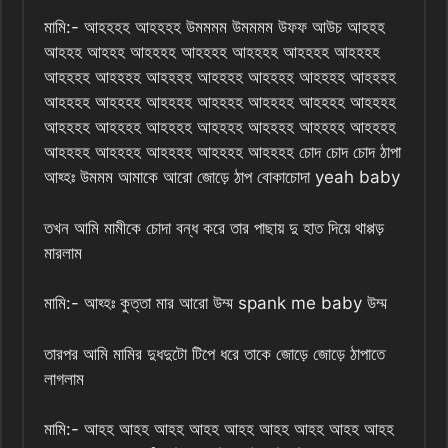
মামি:- আহহহহ আহহহহ উমমমম উমমমম উফফ আউচ আহহহ
আহহহ আহহহ আহহহহ আহহহহ আহহহহ আহহহহ আহহহহ
আহহহহ আহহহহ আহহহহ আহহহহ আহহহহ আহহহহ আহহহহ
আহহহহ আহহহহ আহহহহ আহহহহ আহহহহ আহহহহ আহহহহ
আহহহহ আহহহহ আহহহহ আহহহহ আহহহহ আহহহহ আহহহহ
আহহহহ আহহহহ আহহহহ আহহহহ আহহহহ চোদ চোদ চোদ ঠাপা
আহ্হঃ উমমম আমাকে আরো জোড়ে ঠাপ বোকাচোদা yeah baby
তখন আমি মামীকে চোদা বন্ধ করে তার পাছায় দু হাত দিয়ে থাপ্পড়
মারলাম
মামি:- আহ্হঃ কুত্তা মার আরো উম্ম spank me baby উম্ম
তারপর আমি মামির দুধদুটো টিপে ধরে তাকে জোড়ে জোড়ে ঠাপাতে
লাগলাম
মামি:- আহহ আহহ আহহ আহহ আহহ আহহ আহহ আহহ আহহ