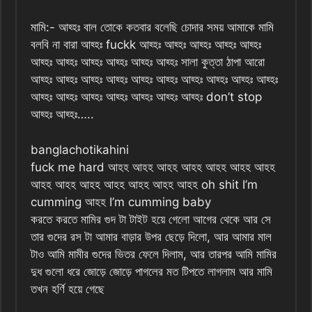
মামি:- আহ্হঃ বাল তোকে কতবার বলেছি চোদার সময় আমাকে মামি
বলবি না বারা আহ্হঃ fuckk আহ্হঃ আহ্হঃ আহ্হঃ আহ্হঃ আহ্হঃ
আহ্হঃ আহ্হঃ আহ্হঃ আহ্হঃ আহ্হঃ আহ্হঃ সালা কুত্তা ঠাপা আরো
আহ্হঃ আহ্হঃ আহ্হঃ আহ্হঃ আহ্হঃ আহ্হঃ আহ্হঃ আহ্হঃ আহ্হঃ আহ্হঃ
আহ্হঃ আহ্হঃ আহ্হঃ আহ্হঃ আহ্হঃ আহ্হঃ আহ্হঃ don’t stop
আহ্হঃ আহ্হঃ…..
banglachotikahini
fuck me hard আহহ আহহ আহহ আহহ আহহ আহহ আহহ
আহহ আহহ আহহ আহহ আহহ আহহ আহহ oh shit I’m
cumming আহহ I’m cumming baby
করতে করতে মামির গুদ টা টাইট হয়ে গেলো আগের থেকে আর সে
তার গুদের রস টা আমার বাড়ার উপর ছেড়ে দিলো, আর আমার মাল
টাও আমি মামীর গুদের ভিতর ফেলে দিলাম, আর তারপর আমি মামির
দুধ গুলো ধরে জোড়ে জোড়ে পাগলের মত টিপতে লাগলাম আর মামি
তখন হর্ণি হয়ে গেছে