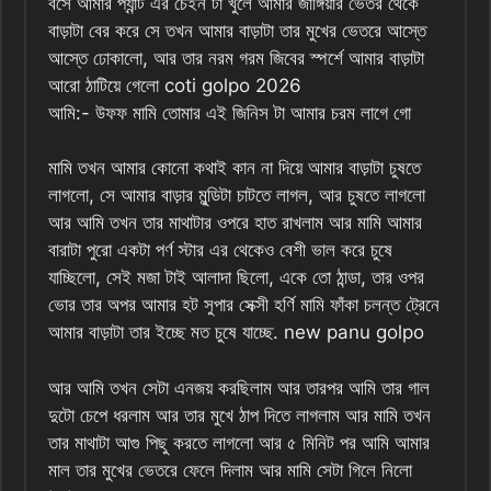
বসে আমার প্যান্ট এর চেইন টা খুলে আমার জাঙ্গিয়ার ভেতর থেকে
বাড়াটা বের করে সে তখন আমার বাড়াটা তার মুখের ভেতরে আস্তে
আস্তে ঢোকালো, আর তার নরম গরম জিবের স্পর্শে আমার বাড়াটা
আরো ঠাটিয়ে গেলো coti golpo 2026
আমি:- উফফ মামি তোমার এই জিনিস টা আমার চরম লাগে গো
মামি তখন আমার কোনো কথাই কান না দিয়ে আমার বাড়াটা চুষতে
লাগলো, সে আমার বাড়ার মুন্ডিটা চাটতে লাগল, আর চুষতে লাগলো
আর আমি তখন তার মাথাটার ওপরে হাত রাখলাম আর মামি আমার
বারাটা পুরো একটা পর্ণ স্টার এর থেকেও বেশী ভাল করে চুষে
যাচ্ছিলো, সেই মজা টাই আলাদা ছিলো, একে তো ঠান্ডা, তার ওপর
ভোর তার অপর আমার হট সুপার সেক্সী হর্ণি মামি ফাঁকা চলন্ত ট্রেনে
আমার বাড়াটা তার ইচ্ছে মত চুষে যাচ্ছে. new panu golpo
আর আমি তখন সেটা এনজয় করছিলাম আর তারপর আমি তার গাল
দুটো চেপে ধরলাম আর তার মুখে ঠাপ দিতে লাগলাম আর মামি তখন
তার মাথাটা আগু পিছু করতে লাগলো আর ৫ মিনিট পর আমি আমার
মাল তার মুখের ভেতরে ফেলে দিলাম আর মামি সেটা গিলে নিলো