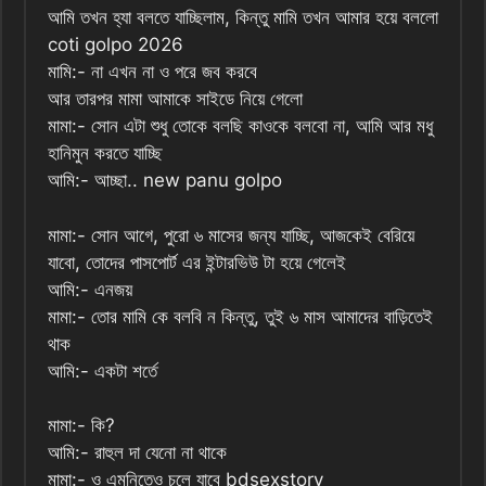
আমি তখন হ্যা বলতে যাচ্ছিলাম, কিন্তু মামি তখন আমার হয়ে বললো
coti golpo 2026
মামি:- না এখন না ও পরে জব করবে
আর তারপর মামা আমাকে সাইডে নিয়ে গেলো
মামা:- সোন এটা শুধু তোকে বলছি কাওকে বলবো না, আমি আর মধু
হানিমুন করতে যাচ্ছি
আমি:- আচ্ছা.. new panu golpo
মামা:- সোন আগে, পুরো ৬ মাসের জন্য যাচ্ছি, আজকেই বেরিয়ে
যাবো, তোদের পাসপোর্ট এর ইন্টারভিউ টা হয়ে গেলেই
আমি:- এনজয়
মামা:- তোর মামি কে বলবি ন কিন্তু, তুই ৬ মাস আমাদের বাড়িতেই
থাক
আমি:- একটা শর্তে
মামা:- কি?
আমি:- রাহুল দা যেনো না থাকে
মামা:- ও এমনিতেও চলে যাবে bdsexstory