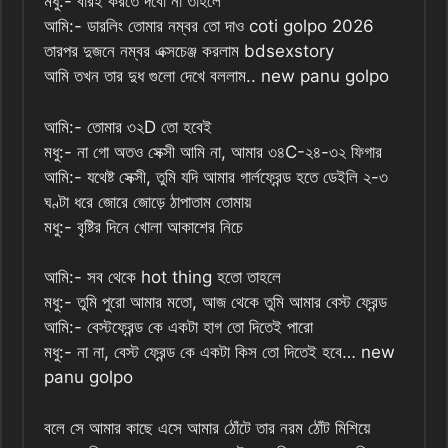
মধু:- বারই করতে দবো না তাহলে
আমি:- ডারলিং তোমার নম্বর তো দাও coti golpo 2026
তারপর দুজনে নম্বর এক্সচেঞ্জ করলাম bdsexstory
আমি তখন তার দুধ গুলো দেখে বললাম.. new panu golpo
আমি:- তোমার ৩২D তো হবেই
মধু:- না গো অতও সেক্সী আমি না, আমার ৩৪C-২৪-৩২ ফিগার
আমি:- যথেষ্ট সেক্সী, তুমি যদি আমার গার্লফ্রেন্ড হতে ডেইলি ২-৩
ঘণ্টা ধরে জোরে জোড়ে ঠাপাতাম তোমায়
মধু:- বৃষ্টির দিনে খোলা আকাশের নিচে
আমি:- সব থেকে hot thing হতো তাহলে
মধু:- তুমি পুরো আমার মতো, আজ থেকে তুমি আমার বেস্ট ফ্রেন্ড
আমি:- বেস্টফ্রেন্ড কে একটা হাগ তো দিতেই পারো
মধু:- না না, বেস্ট ফ্রেন্ড কে একটা কিস তো দিতেই হবে… new
panu golpo
বলে সে আমার কাছে এসে আমার ঠোঁটে তার নরম ঠোঁট মিশিয়ে