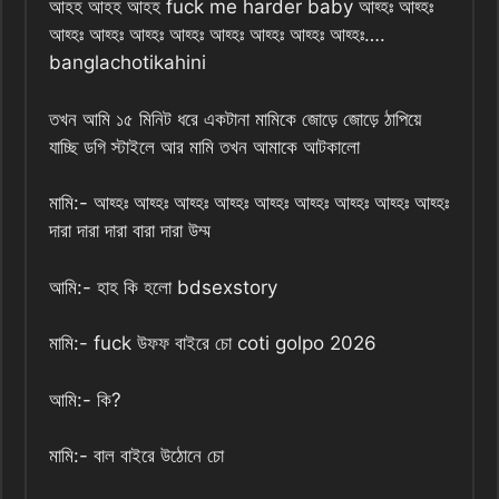
আহহ আহহ আহহ fuck me harder baby আহ্হঃ আহ্হঃ
আহ্হঃ আহ্হঃ আহ্হঃ আহ্হঃ আহ্হঃ আহ্হঃ আহ্হঃ আহ্হঃ….
banglachotikahini
তখন আমি ১৫ মিনিট ধরে একটানা মামিকে জোড়ে জোড়ে ঠাপিয়ে
যাচ্ছি ডগি স্টাইলে আর মামি তখন আমাকে আটকালো
মামি:- আহ্হঃ আহ্হঃ আহ্হঃ আহ্হঃ আহ্হঃ আহ্হঃ আহ্হঃ আহ্হঃ আহ্হঃ
দারা দারা দারা বারা দারা উম্ম
আমি:- হাহ কি হলো bdsexstory
মামি:- fuck উফফ বাইরে চো coti golpo 2026
আমি:- কি?
মামি:- বাল বাইরে উঠোনে চো