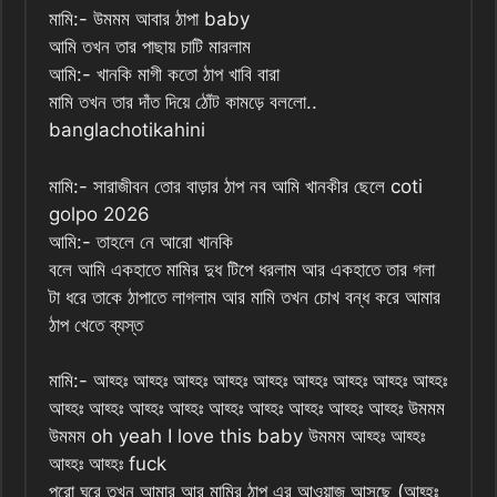
মামি:- উমমম আবার ঠাপা baby
আমি তখন তার পাছায় চাটি মারলাম
আমি:- খানকি মাগী কতো ঠাপ খাবি বারা
মামি তখন তার দাঁত দিয়ে ঠোঁট কামড়ে বললো..
banglachotikahini
মামি:- সারাজীবন তোর বাড়ার ঠাপ নব আমি খানকীর ছেলে coti
golpo 2026
আমি:- তাহলে নে আরো খানকি
বলে আমি একহাতে মামির দুধ টিপে ধরলাম আর একহাতে তার গলা
টা ধরে তাকে ঠাপাতে লাগলাম আর মামি তখন চোখ বন্ধ করে আমার
ঠাপ খেতে ব্যস্ত
মামি:- আহ্হঃ আহ্হঃ আহ্হঃ আহ্হঃ আহ্হঃ আহ্হঃ আহ্হঃ আহ্হঃ আহ্হঃ
আহ্হঃ আহ্হঃ আহ্হঃ আহ্হঃ আহ্হঃ আহ্হঃ আহ্হঃ আহ্হঃ আহ্হঃ উমমম
উমমম oh yeah I love this baby উমমম আহ্হঃ আহ্হঃ
আহ্হঃ আহ্হঃ fuck
পুরো ঘরে তখন আমার আর মামির ঠাপ এর আওয়াজ আসছে (আহ্হঃ