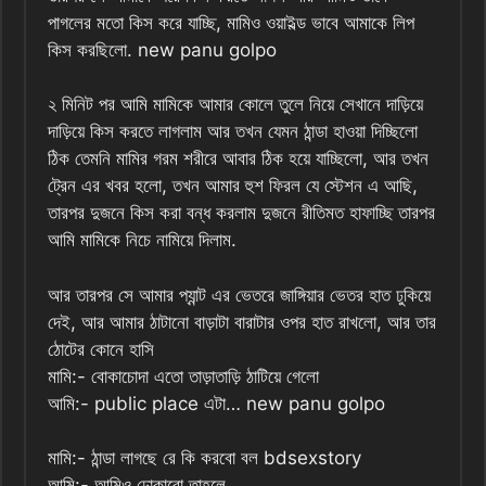
পাগলের মতো কিস করে যাচ্ছি, মামিও ওয়াইল্ড ভাবে আমাকে লিপ
কিস করছিলো. new panu golpo
২ মিনিট পর আমি মামিকে আমার কোলে তুলে নিয়ে সেখানে দাড়িয়ে
দাড়িয়ে কিস করতে লাগলাম আর তখন যেমন ঠান্ডা হাওয়া দিচ্ছিলো
ঠিক তেমনি মামির গরম শরীরে আবার ঠিক হয়ে যাচ্ছিলো, আর তখন
ট্রেন এর খবর হলো, তখন আমার হুশ ফিরল যে স্টেশন এ আছি,
তারপর দুজনে কিস করা বন্ধ করলাম দুজনে রীতিমত হাফাচ্ছি তারপর
আমি মামিকে নিচে নামিয়ে দিলাম.
আর তারপর সে আমার প্যান্ট এর ভেতরে জাঙ্গিয়ার ভেতর হাত ঢুকিয়ে
দেই, আর আমার ঠাটানো বাড়াটা বারাটার ওপর হাত রাখলো, আর তার
ঠোটের কোনে হাসি
মামি:- বোকাচোদা এতো তাড়াতাড়ি ঠাটিয়ে গেলো
আমি:- public place এটা… new panu golpo
মামি:- ঠান্ডা লাগছে রে কি করবো বল bdsexstory
আমি:- আমিও ঢোকাবো তাহলে