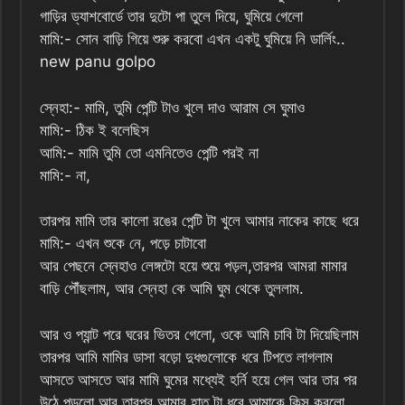
গাড়ির ড্যাশবোর্ডে তার দুটো পা তুলে দিয়ে, ঘুমিয়ে গেলো
মামি:- সোন বাড়ি গিয়ে শুরু করবো এখন একটু ঘুমিয়ে নি ডার্লিং..
new panu golpo
স্নেহা:- মামি, তুমি পেন্টি টাও খুলে দাও আরাম সে ঘুমাও
মামি:- ঠিক ই বলেছিস
আমি:- মামি তুমি তো এমনিতেও পেন্টি পরই না
মামি:- না,
তারপর মামি তার কালো রঙের পেন্টি টা খুলে আমার নাকের কাছে ধরে
মামি:- এখন শুকে নে, পড়ে চাটাবো
আর পেছনে স্নেহাও লেঙ্গটো হয়ে শুয়ে পড়ল,তারপর আমরা মামার
বাড়ি পৌঁছলাম, আর স্নেহা কে আমি ঘুম থেকে তুললাম.
আর ও প্যান্ট পরে ঘরের ভিতর গেলো, ওকে আমি চাবি টা দিয়েছিলাম
তারপর আমি মামির ডাসা বড়ো দুধগুলোকে ধরে টিপতে লাগলাম
আসতে আসতে আর মামি ঘুমের মধ্যেই হর্নি হয়ে গেল আর তার পর
উঠে পড়লো আর তারপর আমার হাত টা ধরে আমাকে কিস করলো