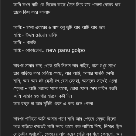
আমি তখন মামি কে নিজের কাছে টেনে নিয়ে তার পাতলা কোমর ধরে
তাকে কিস করে বললাম
আমি:- চলো এবারের ৬ মাস শুধু তুমি আর আমি আর হবে
মামি:- উদ্দাম চোদোন ডার্লিং
আমি:- খানকি
মামি:- বোকাচোদা.. new panu golpo
তারপর মামার কাছ থেকে চাবি নিলাম তার গাড়ির, মামা মধুর সাথে
তার গাড়িতে করে বেরিয়ে গেছে, আর আমি, আমার খানকি সেক্সী
মামি, আর আর হট সেক্সী সৎ বোন স্নেহা, আমাদের সাথেই এলো
স্নেহা:- আমি তোদের সাথে যাবো, তোরা যেমন সেক্স করিস করবি
আমি আমার মত গার মারবো কটা দিন
আর রাহুল দা আর নন্দিনী ট্রেন এ করে চলে গেলো
তারপর গাড়িতে আমি আমার পাশে মামি আর পেছনে স্নেহা ছিলো
আর গাড়িতে বসতেই মামি সবার আগে কাচ লাগিয়ে দিয়ে, নিজের জিন্স
সোয়েটার জ্যাকেট, ভেতরের লাল রঙের গেঞ্জি সব খুলে ফেললো, আর