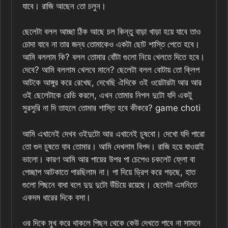
যাবে। রাজি আছেন তো চলুন।
ছেলেটা বলল আচ্ছা ঠিক আছে চল কিন্তু বাড়া খাড়া হয়ে যাবে তাও
চোদা যাবে না তার জন্য তোমাকেও একটা ছোট শাস্তি পেতে হবে।
আমি বললাম কি? বলল তোমার বোঁটা গুলো নিয়ে খেলতে দিতে হবে।
দেবে? আমি বললাম খেলবে মানে? ছেলেটা বলল বোটায় তো ক্লিপ
আটকে আঙ্গুর করে রেখেছ, দেখেছি ঐদিকে ওই ওয়েটারটা আর আর
ওই ছেলেটাকে রেডি করলে, এখন তোমার নিপল দুটো যদি একটু
সুরসুরি না দি তাহলে তোমার শাস্তি হবে কীকরে? game choti
আমি এখানেই দেখব ওইদুটো আর এখানেই চুষবো। দেখো যদি পারো
তো গুদ চুষতে যাব তোমার। আমি দেখলাম বিপদ। রাজি হয়ে যাওয়াই
ভালো। কারণ আমি আর পায়ের উপর পা চেপেও চকলেট ফ্লো বা
পেচ্ছাপ আটকাতে পারছিলাম না। পা দিয়ে ড্রিপ করে পড়ছে, হাত
গুলো পিছনে বাধা বলে দুদু দুটো উঁচিয়ে রয়েছে। ছেলেটা এমনিতে
একদম ধারের দিকে বসা।
ওর দিকে মুখ করে থাকলে পিছন থেকে কেউ দেখতে পাবে না সামনে