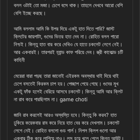
বলল ওটাই তো মজা। চেপে বসে থাক। তাহলে দেখবে আরো বেশি
বেশি ইচ্ছে করছে।
আমি বললাম আমি কি উপর দিয়ে একটু হাত দিতে পারি? জাস্ট
ক্লিটের জায়গাটা, গুদের ভিতর হাত দেব না। রোহিত বলল পারো
নিশ্চই। কিন্তু হাত বার করে দেখিও যে হাতে চকলেট লেগে নেই।
আর একবারই। তারপরই হ্যান্ড কাফ পরিয়ে দেব। স্ত্রী কাকোল্ড চটি
কাহিনী
মেয়েরা যারা পড়ছ তারা জানোই এইরকম অবস্থায় থাই দিয়ে থাই
চেপে বসতেই কিরকম চাপ হয়। পেচ্ছাপ পেয়ে গেছে। গুদের মুখ
একটু ফাঁক হলেই বেরিয়ে আসবে চকলেট। কিন্তু আমি আর ক্লিট
না রাব করে পারছিলাম না। game choti
জানি রাব করলেই আরও অস্বস্তি হবে। কিন্তু কি করব? হাত
ঢুকিয়ে কয়েকবার রাব করে নিয়ে হাত বের করে দেখলাম। চকলেট
লেগে নেই। রোহিত বললো গুড গার্ল। নিপল ক্লিপ গুলো আর
একবার ঠিক করে লাগিয়ে নাও। লুস হয়ে খুলে গেলে কিন্তু আউট।