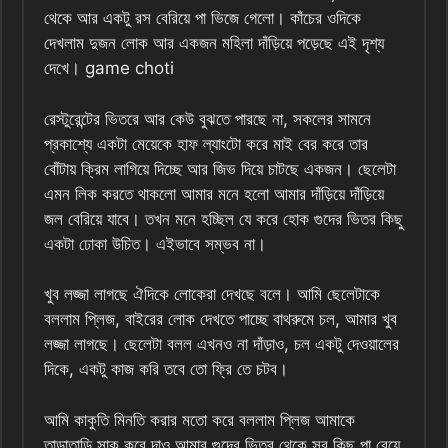
থেকে আর একটু রস বেরিয়ে পা ভিজে গেলো। কাঁচের ওদিকে
দেখলাম দুজন লোক আর একজন মহিলা দাঁড়িয়ে পড়েছে এই দৃশ্য
দেখে। game choti
রেস্টুরেন্টের ভিতরে আর কেউ বুঝতে পারছে না, সকলের সামনে
প্রকাশ্যে একটা মেয়েকে হাফ ল্যাংটো করে মাই বের করে তার
বোঁটায় ক্রিম লাগিয়ে দিচ্ছে আর জিভ দিয়ে চাটছে একজন। ছেলেটা
এমন লিক করতে থাকলো আমার মনে হলো আমার দাঁড়িয়ে দাঁড়িয়ে
জল বেরিয়ে যাবে। তখন মনে হচ্ছিল যে করে হোক গুদের ভিতর কিছু
একটা ঢোকা উচিত। এইভাবে সম্ভব না।
খুব লজ্জা লাগছে ঐদিকে লোকেরা দেখছে বলে। আমি ছেলেটাকে
বললাম প্লিজ, বাইরের লোক দেখতে পাচ্ছে বাথরুমে চল, আমার খুব
লজ্জা লাগছে। ছেলেটা বলল এখনও না দাঁড়াও, চল একটু দেওয়ালের
দিকে, একটু কাজ করি তবে তো ফ্রি তে চটব।
আমি কাকুতি মিনতি করার মতো করে বললাম প্লিজ আমাকে
তাড়াতাড়ি সাক করে দাও আমার গুদের ভিতর থেকে সব কিছু পা বেয়ে