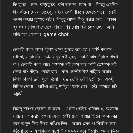
কি হচ্ছে। মনে রেস্টুরেন্টের কেউ জানতে পারবে না। কিন্তু এইদিক
টায় কাঁচের দেয়াল যেহেতু, বাইরে কেউ থাকলে দেখতে পাবে। সেটা
একটা লজ্জার ব্যাপার বটে। কিন্তু আমার কিছু করার নেই। আমার
খুব জোর পেচ্ছাপ পেয়েছে তাছাড়া খুব জোর পুসি চুলকাচ্ছে। আমি
রাজি হয়ে গেলাম। game choti
ছেলেটা বলল নিপল ক্লিপ গুলো খুলতে হবে তো। আমি বললাম
খোলো, তাড়াতাড়ি। আমার খুব কষ্ট হচ্ছে। আমি আর দাঁড়াতে পারছি
না। ছেলেটা বলল আরে আমাকে কষ্ট দেবে আর আমি তোমাকে কষ্ট
দেবো না? দাঁড়াও সোজা হয়ে। বলে ছেলেটা উঠে দাড়িয়ে আমার
নিপল ক্লিপ দুটো খুলে দিলো। দুদু দুটোর বোঁটা দুটো যেন একটু
রিলিফ পেলো। আমিও একটু শান্তি পেলাম যেন। স্ত্রী কাকোল্ড চটি
কাহিনী
কিন্তু তারপর ছেলেটা যা করল… একটা পেস্ট্রি খাচ্ছিল ও, আমাকে
সামনে দার করিয়ে ফোলা ফোলা বোঁটা গুলো জামার ভিতর থেকে বের
করে আঙ্গুল দিয়ে ক্রিম মাখিয়ে দিল। আমার এমন গা শিরশির করে
উঠলো যে আমি পাগলের মতো উফফফফফ করে উঠলাম, গুদের ভিতর