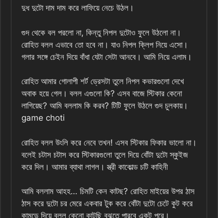
দুধ দুটো দাম দাম করে লাফিয়ে নেচে উঠল।
গুদ থেকে বল পরলো না, কিন্তু নিপল দুটোও ফুলে উঠলো না।
রোহিত বলল এভাবে তো হবে না। যাও নিপল ক্লিপ নিয়ে এসো।
গলার সঙ্গে চেইন দিয়ে বাঁধা যেটা সেটা আনবে। আমি নিয়ে এলাম।
রোহিত আমার গোলাপী শর্ট ড্রেসটা তুলে নিপল কভারগুলো দেখে
অবাক হয়ে গেল। বলল এগুলো কি? এসব বাজে স্টিকার কেনো
লাগিয়েছ? আমি বললাম কি করব? টিটি ফুলে উঠলে গুদ চুলকায়।
game choti
রোহিত বলল উংলি করে নেবে তখন! এসব স্টিকার ফিকার ভালো না।
বলেই চটাস চটাস করে স্টিকারগুলো তুলে দিয়ে বোঁটা দুটো স্কুইজ
করে দিল। আমার ব্যাথা লাগল। স্ত্রী কাকোল্ড চটি কাহিনী
আমি বললাম আহহ… চিমটি কেন কাটছ? রোহিত মাইয়ের উপর ঠাস
ঠাস করে দুটো চর মেরে একবার টুক করে বোঁটা দুটো চেটে কুট করে
কামড়ে দিয়ে বলল কেনো কাটছি বুঝতে পারবে একটু পরে।