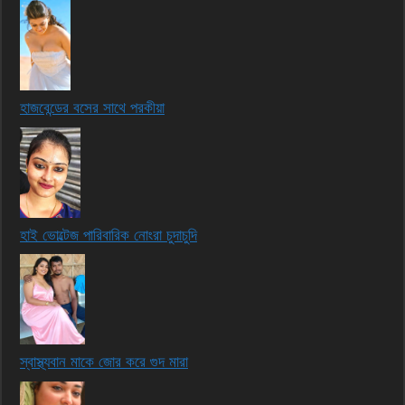
হাজবেন্ডের বসের সাথে পরকীয়া
হাই ভোল্টেজ পারিবারিক নোংরা চুদাচুদি
স্বাস্থ্যবান মাকে জোর করে গুদ মারা