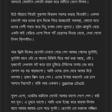
আসবে! মোবাইল ফোনটা কায়দা করে মাটিতে ফেলে দিলাম।
উঠে দাঁড়াতে গিয়েই বুঝলাম কিরকম সরসর করছে ভিতরটা। একদম
চকলেট আর গুদের রসে ভিজে গিয়ে যাচ্ছেতাই অবস্থা, কোনো মতে
গুদের পেশী শক্ত করে নিচু হলাম ফোন তুলতে। হঠাৎ ঝাকুনি খেয়ে
একটা মাই বেরিয়ে এলো পিংক শর্ট ড্রেসের ভিতর থেকে, দেখা গেলো
নিপল ক্লিপটাও।
আর উল্টো দিকের ছেলেটা দেখতে পেয়ে গেল আমার পোদের ফুটোটা,
ফুটোটা মানে ওটা যে পাতলা বিকিনি দিয়ে গার্ড করা আছে, ওটা।
দুজনেই দেখলাম ফট করে হাত ঢুকিয়ে টেবিলের তলায় বের করে
ফেলল বড় বড় বাড়াগুলো। আমি ওদের চোখ মেরে আবার উঠে
বসলাম। দুজন ফিক্স হয়ে গেল। এদের ইশারা করলেই এরা চলে
আসবে টয়লেটে। বাকি আর একজন। game choti
স্যুপ এলো, ওয়েটার বয়টাকে দেখেই আমার ভালো লেগে গেল। কচি
মত মুখ। এ চুষবে ভালো। আমি ওকে ইচ্ছে করে ধাক্কা দিলাম
যাতে আমার জামায় এসে পড়ে সুপটা। ছেলেটা তো ভয়ানক লজ্জিত