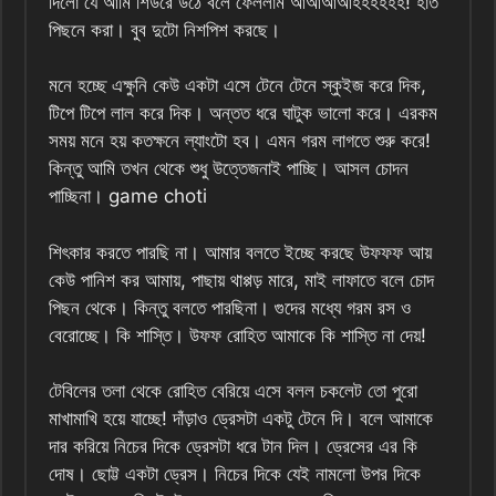
দিলো যে আমি শিউরে উঠে বলে ফেললাম আআআআহহহহহহ! হাত
পিছনে করা। বুব দুটো নিশপিশ করছে।
মনে হচ্ছে এক্ষুনি কেউ একটা এসে টেনে টেনে স্কুইজ করে দিক,
টিপে টিপে লাল করে দিক। অন্তত ধরে ঘাটুক ভালো করে। এরকম
সময় মনে হয় কতক্ষনে ল্যাংটো হব। এমন গরম লাগতে শুরু করে!
কিন্তু আমি তখন থেকে শুধু উত্তেজনাই পাচ্ছি। আসল চোদন
পাচ্ছিনা। game choti
শিৎকার করতে পারছি না। আমার বলতে ইচ্ছে করছে উফফফ আয়
কেউ পানিশ কর আমায়, পাছায় থাপ্পড় মারে, মাই লাফাতে বলে চোদ
পিছন থেকে। কিন্তু বলতে পারছিনা। গুদের মধ্যে গরম রস ও
বেরোচ্ছে। কি শাস্তি। উফফ রোহিত আমাকে কি শাস্তি না দেয়!
টেবিলের তলা থেকে রোহিত বেরিয়ে এসে বলল চকলেট তো পুরো
মাখামাখি হয়ে যাচ্ছে! দাঁড়াও ড্রেসটা একটু টেনে দি। বলে আমাকে
দার করিয়ে নিচের দিকে ড্রেসটা ধরে টান দিল। ড্রেসের এর কি
দোষ। ছোট্ট একটা ড্রেস। নিচের দিকে যেই নামলো উপর দিকে