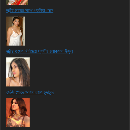
স্ত্রীর মায়ের সাথে পরকীয়া সেক্স
স্ত্রীর গুদের বিনিময়ে স্বামীর লোকসান উসুল
সেক্সি পোদে আরামদায়ক চুদাচুদি