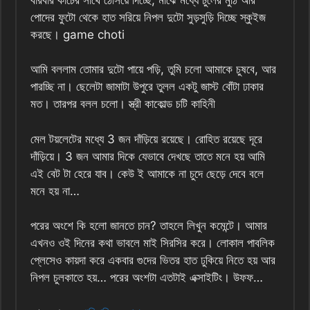
পোদের ফুটো থেকে হাত সরিয়ে নিপল দুটো সুড়সুড়ি দিচ্ছে স্কুইজ
করছে। game choti
আমি বললাম তোমার দুটো পায়ে পড়ি, তুমি চলো আমাকে চুষবে, আর
পারচ্ছি না। ছেলেটা জামাটা উপুরে তুলল একটু জাস্ট বোঁটা ঢাকার
মত। তারপর বলল চলো। স্ত্রী কাকোল্ড চটি কাহিনী
মেল টয়লেটের মধ্যে 3 জন দাঁড়িয়ে রয়েছে। রোহিত রয়েছে দূরে
দাঁড়িয়ে। 3 জন আমার দিকে যেভাবে দেখছে তাতে মনে হয় আমি
এই বেট টা হেরে যাব। কেউ ই আমাকে না চুদে ছেড়ে দেবে বলে
মনে হয় না…
পরের অংশে কি হলো জানতে চান? তাহলে লিখুন কমেন্টে। আমার
এখনও ওই দিনের কথা ভাবলে মাই সিরসির করে। লোকাল পাবলিক
প্লেসেও কায়দা করে একবার গুদের ভিতর হাত ঢুকিয়ে নিতে হয় আর
নিপল চুলকাতে হয়… পরের অংশটা এতটাই এক্সাইটিং। উফফ…