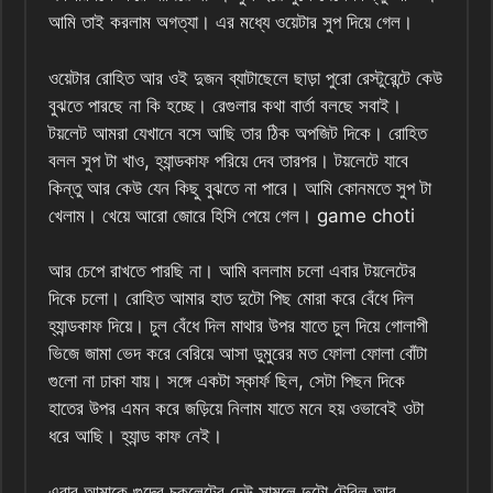
আমি তাই করলাম অগত্যা। এর মধ্যে ওয়েটার সুপ দিয়ে গেল।
ওয়েটার রোহিত আর ওই দুজন ব্যাটাছেলে ছাড়া পুরো রেস্টুরেন্টে কেউ
বুঝতে পারছে না কি হচ্ছে। রেগুলার কথা বার্তা বলছে সবাই।
টয়লেট আমরা যেখানে বসে আছি তার ঠিক অপজিট দিকে। রোহিত
বলল সুপ টা খাও, হ্যান্ডকাফ পরিয়ে দেব তারপর। টয়লেটে যাবে
কিন্তু আর কেউ যেন কিছু বুঝতে না পারে। আমি কোনমতে সুপ টা
খেলাম। খেয়ে আরো জোরে হিসি পেয়ে গেল। game choti
আর চেপে রাখতে পারছি না। আমি বললাম চলো এবার টয়লেটের
দিকে চলো। রোহিত আমার হাত দুটো পিছ মোরা করে বেঁধে দিল
হ্যান্ডকাফ দিয়ে। চুল বেঁধে দিল মাথার উপর যাতে চুল দিয়ে গোলাপী
ভিজে জামা ভেদ করে বেরিয়ে আসা ডুমুরের মত ফোলা ফোলা বোঁটা
গুলো না ঢাকা যায়। সঙ্গে একটা স্কার্ফ ছিল, সেটা পিছন দিকে
হাতের উপর এমন করে জড়িয়ে নিলাম যাতে মনে হয় ওভাবেই ওটা
ধরে আছি। হ্যান্ড কাফ নেই।
এবার আমাকে গুদের চকলেটের ঢেউ সামলে দুটো টেবিল আর