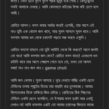
জন্য। বোঁটা দুটো ফুলে ফুলে প্রায় ডুমুর হয়ে গেছে। রেস্টুরেন্টের
সবাই আমাকে দেখছে। আমি কোনমতে থাইয়ের উপর থাই চেপে বসে
আছি।
রোহিত আসল। বলল খাবার অর্ডার করেই এসেছি, তার আগে এই
নাও তুমি এক বোতল জল খাবে, আর স্যুপ আসলে স্যুপ খাবে। আমি
বললাম আমার গুদ থেকে চকলেট পড়তে শুরু করবে এক্ষুনি।
রোহিত বললো তাহলে তো তুমি আউট! দেখো কি করবে? আগে জলটা
তো খাও! আমি বললাম জল কেন? রোহিত বলল বাহহ! এতগুলো গুদ
চাটানি খাবে তার আগে পেচ্ছাপ পেতে হবে তো, তখন তো আসল
মজা! নাও নাও জল খাও। game choti
আমি জল খেলাম। স্যুপ আসছে। দূরে দেখতে পাচ্ছি একটা ছেলে
টেবিলের তলায় প্যান্টের ভিতর তার বাড়াটা ধরে চুলকাচ্ছে। আমার
ক্লিভেজের দিকে তাকিয়ে জিভ চাটছে। রোহিতের ঠিক পিছনের
টেবিলে একটা ছেলে বসেছিল, সে ইশারায় বলল দুধটা আর একটু
দেখাও না! আমি ভাবলাম এরাই তো আমার চ্যালেঞ্জ জিততে কাজে