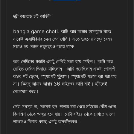
স্ত্রী কাকোল্ড চটি কাহিনী
bangla game choti. আমি আর আমার হাসব্যান্ড মাঝে
মাঝেই এক্সটিরিয়ার সেক্স গেম খেলি। এতে দুজনের মধ্যে যেমন
মজাও হয় তেমন নতুনত্বও বজায় থাকে।
তবে সেদিনের মজাটা একটু বেশিই মজা হয়ে গেছিল। আমি আর
রোহিত সেদিন ডিনারে যাচ্ছিলাম। আমি পড়েছিলাম একটা গোলাপী
রঙের শর্ট ড্রেস, স্প্যাগেটি স্ট্র্যাপ। স্প্যাগেটি পড়লে ব্রা পরা যায়
না। কিন্তু আমার আবার 36 সাইজের ভারি মাই। হাঁটলেই
দোলদোল করে।
সেটা সমস্যা না, সমস্যা হল দোলায় ঘষা খেয়ে মাইয়ের বোঁটা গুলো
কিশমিশ থেকে আঙ্গুর হয়ে যায়। সেটা বাইরে থেকে দেখতে ভালো
লাগলেও নিজের কাছে একটু অস্বস্তিকর।