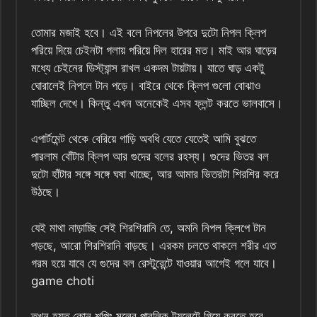
তোমার মজাই হবে। এই বলে নিপলের উপরে দুটো নিপল ক্লিপ
পরিয়ে দিয়ে চেইনটা গলায় পরিয়ে দিল হারের মত। মাই আর ঘাড়ের
মধ্যে চেইনের ডিস্ট্যান্স রাখল একদম টায়টায়। যাতে ঘাড় একটু
ঘোরালেই নিপলে টান পড়ে। বাইরে থেকে ক্লিপ গুলো বোঝাও
যাচ্ছিল দেখে। কিন্তু এখন অনেকেই এসব ফ্লন্ট করতে ভালবাসে।
এপার্টমেন্ট থেকে বেরিয়ে গাড়ি অবধি যেতে যেতেই আমি বুঝতে
পারলাম বোঁটার ক্লিপ আর গুদের বলের রহস্য। গুদের ভিতর বল
দুটো হাঁটার সঙ্গে সঙ্গে ঘষা খাচ্ছে, আর আমার ভিতরটা শিরশির করে
উঠছে।
যেই মাথা নাড়াচ্ছি সেই শিরশিরানি তে, অমনি নিপল ক্লিপে টান
পড়ছে, আরো শিরশিরানি বাড়ছে। এরকম চলতে থাকলে শরীর এত
গরম হয়ে যাবে যে গুদের বল রেস্টুরেন্টে যাওয়ার আগেই গলে যাবে।
game choti
তখন হয়ত কোন শপিং মলের পাবলিক টয়লেটে গিয়ে করতে হবে