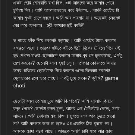
একটা ছোট্ট মোমবাতি রাখা ছিল, ওটা আলতো করে আমার পোদে
ঢুকিয়ে দিল। আমি আআআহহহহ করে উঠলাম… অমনি ওয়েটার টা
আমার মুখটা চেপে ধরলে। আমি আর পারলাম না। অনেকটা চকলেট
বের করে ফেললাম। স্ত্রী কাকোল্ড চটি কাহিনী
দু পায়ের ফাঁক দিয়ে চকলেট গড়াচ্ছে। আমি ওয়েটার টাকে বললাম
বাথরুমে এসো। তারপর হাঁটতে হাঁটতে উল্টো দিকের টেবিলে গিয়ে ওই
দুধ দেখতে চাওয়া ছেলেটাকে বললাম আমার খুব গুদ চুলকোচ্ছে, একটু
হেল্প করবেন? ছেলেটা বলল হ্যা! চলুন। তারপর কোনমতে আবার
অন্য টেবিলের ছেলেটাকে গিয়ে বললাম গুদের ভিতরটা চকলেট
ফ্লেভারের রসে ভরে গেছে। একটু চুষে দেবেন? প্লীজ? game
choti
ছেলেটা বলল তোমায় চুষে আমি কি পাবো? আমি বললাম কি চান
বলুন পেতে? ছেলেটা বলল চুদব, আমার এই টেবিলটায় ফেলে, সবার
সামনে। আমি দেখলাম মহা বিপদ। চুষতে বলব আর চুদতে দেবো
না? আমি বললাম আজ না হলেও এর একদিন ঠিক চুদতে দেব।
আজকে চোদা বারণ আছে। আজকে অনলি চাটা যাবে আর চোষা