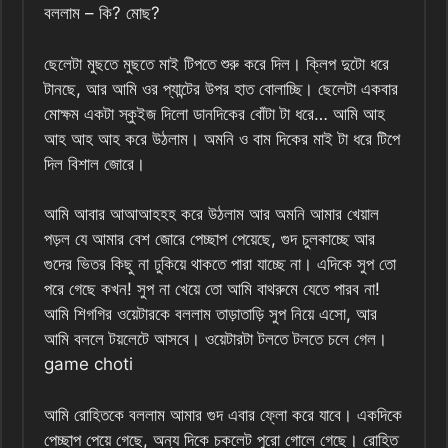
বললাম – কি? মোছ?
ছেলেটা মুছতে মুছতে মাই টিপতে শুরু করে দিল। ক্লিপ দুটো ধরে
টানছে, আর আমি ওর প্যান্টের উপর হাত বোলাচ্ছি। ছেলেটা একবার
মোক্ষম একটা স্কুইজ দিলো ডানদিকের বোঁটা টা ধরে… আমি আহ
আহ আহ আহ করে উঠলাম। অমনি ও বাম দিকের মাই টা ধরে টিপে
দিল বিশাল জোরে।
আমি আবার আআআহহহ করে উঠলাম আর অমনি আমার খেয়াল
পড়ল যে আমার বেশ জোরে পেচ্ছাপ পেয়েছে, গুদ চুলকাচ্ছে আর
গুদের ভিতর কিছু না ঢুকিয়ে থাকতে পারা যাচ্ছে না। এদিকে সুপ তো
পরে গেছে কখন! সুপ না খেয়ে তো আমি বাথরুমে যেতে পারব না!
আমি শিগগির ওয়েটারকে বললাম তাড়াতাড়ি সুপ নিয়ে এসো, আর
আমি বললে টয়লেটে আসবে। ওয়েটারটা টলতে টলতে চলে গেল।
game choti
আমি রোহিতকে বললাম আমার গুদ এবার ফ্লো করে যাবে। একদিকে
পেচ্ছাপ পেয়ে গেছে, অন্য দিকে চকলেট পুরো গোলে গেছে। রোহিত