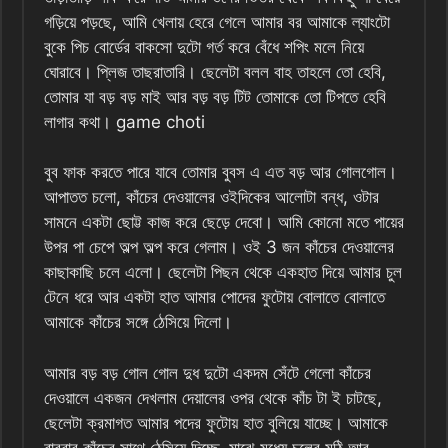
গড়িয়ে পড়ছে, আমি খেলায় হেরে গেলে আমার বর আমাকে ল্যাংটো
বুকে পিচ বোর্ডের বাকসো দুটো গর্ত করে বেঁধে শপিং মলে নিয়ে
ঘোরাবে। প্লিজ তাছরাতারি। ছেলেটা বলল বাহ তাহলে তো হেবি,
তোমার যা বড় বড় মাই আর বড় বড় টিট তোমাকে তো টিপতে হেবি
লাগার কথা। game choti
বুব ফাক করতে পারে যাবে তোমার বুবস এ এত বড় আর গোলগোল।
আপাতত চলো, কাঁচের দেওয়ালের ওইদিকের আলোটা বন্ধ, ওটার
সামনে একটা ছোট্ট কাজ করে ছেড়ে দেবো। আমি কোনো মতে পায়ের
উপর পা চেপে অল্প অল্প করে গেলাম। ওই 3 জন কাঁচের দেওয়ালের
কাছাকাছি চলে এলো। ছেলেটা পিছন থেকে একহাত দিয়ে আমার চুল
টেনে ধরে আর একটা হাত আমার পোদের ফুটোয় বোলাতে বোলাতে
আমাকে কাঁচের সঙ্গে ঠেসিয়ে দিলো।
আমার বড় বড় গোল গোল দুধ দুটো একদম সেঁটে গেলো কাঁচের
দেওয়ালে একজন দেখলাম দেয়ালের ওপর থেকে কাঁচ টা ই চাটছে,
ছেলেটা ক্রমাগত আমার পদের ফুটোয় হাত বুলিয়ে যাচ্ছে। আমাকে
বারবার কাঁচের সাথে ঠেসিয়ে দিচ্ছে, মাঝে মধ্যে চুলের মুঠি আর