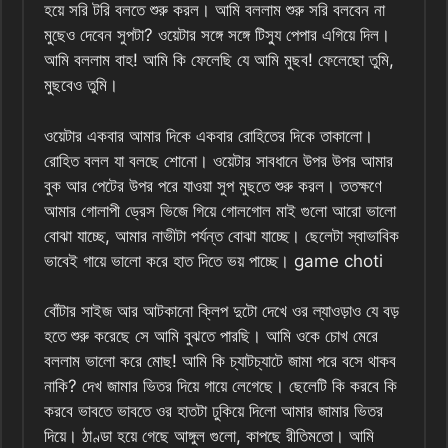
হয়ে সরি টরি বলতে শুরু করল। আমি বললাম শুরু সরি বলবেন না
মুছেও দেবেন সুপটা? ওয়েটার সঙ্গে সঙ্গে টিস্যু পেপার এগিয়ে দিল।
আমি বললাম বাহ! আমি কি ফেলেছি যে আমি মুছব! ফেলেছো তুমি,
মুছবেও তুমি।
ওয়েটার একবার আমার দিকে একবার রোহিতের দিকে তাকালো।
রোহিত বলল যা বলছে শোনো। ওয়েটার সাবধানে উপর উপর আমার
বুক আর পেটের উপর পরে যাওয়া সুপ মুছতে শুরু করল। ততক্ষণে
আমার গোলাপী ড্রেস ভিজে গিয়ে গোলগোল মাই গুলো আরো ভালো
বোঝা যাচ্ছে, আমার নাভীটা পর্যন্ত বোঝা যাচ্ছে। ছেলেটা স্বাভাবিক
ভাবেই গায়ে ভালো করে হাত দিতে ভয় পাচ্ছে। game choti
বোঁটার সাইজ আর আটকানো ক্লিপ দুটো দেখে ওর ল্যাওড়াও যে বড়
হতে শুরু করেছে সে আমি বুঝতে পারছি। আমি ওকে চোখ মেরে
বললাম ভালো করে মোছ! আমি কি চ্যাটচ্যাটে জামা পরে বসে থাকব
নাকি? দেখ জামার ভিতর দিয়ে গায়ে লেগেছে। ছেলেটি কি করবে কি
করবে ভাবতে ভাবতে ওর হাতটা ঢুকিয়ে দিলো আমার জামার ভিতর
দিয়ে। ঠাণ্ডা হয়ে গেছে আঙ্গুল গুলো, কাপছে রীতিমতো। আমি