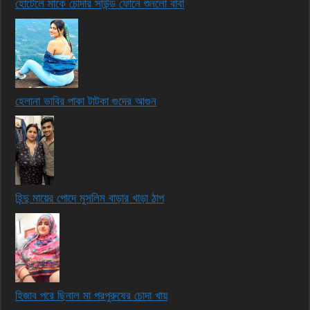
হোটেলে মাকে চোদার সাউন্ড ফোনে শুনলো বাবা
হেলানা ভাবির পাকা টাটকা গুদের আগুন
হিন্দু মায়ের পোদে মুসলিম বাড়ার খাড়া ঠাপ
হিজাব পরে ছিনাল মা পরপুরুষের চোদা খায়