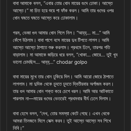
বাবা আমাকে বলল, “এবার তোর ধোন মায়ের গুদে ঢোকা। আস্তে
আস্তে।” মা চিত হয়ে শুয়ে পা ফাঁক করল। আমি তার গুদের ওপর
ধোন ঘষতে ঘষতে আস্তে করে ঢোকালাম।
গরম, ভেজা গুদ আমার ধোন গিলে নিল। “আহ্‌হ্‌… মা…” আমি
কেঁপে উঠলাম। বাবা পাশে বসে মায়ের দুধ টিপতে লাগল। আমি
আস্তে আস্তে ঠাপাতে শুরু করলাম। প্রথমে ঢিলে, তারপর গতি
বাড়ালাম। মা আমাকে জড়িয়ে ধরে বলল, “খোকা… জোরে… তুই খুব
ভালো চোদছিস… আহ্‌হ্‌…” chodar golpo
বাবা মায়ের মুখে তার ধোন ঢুকিয়ে দিল। আমি আরো জোরে ঠাপাতে
লাগলাম। মা দুদিক থেকে চুদতে চুদতে দ্বিতীয়বার অর্গাজম করল।
তার গুদ আমার ধোন শক্ত করে চেপে ধরল। আমি আর আটকাতে
পারলাম না—মায়ের গুদের ভেতরেই প্রথমবার বীর্য ঢেলে দিলাম।
বাবা হেসে বলল, “দেখ, তোর সমস্যা কেটে গেছে। এখন থেকে
আমরা তিনজনে মিলে সেক্স করব। তুই আস্তে আস্তে সব শিখে
নিবি।”