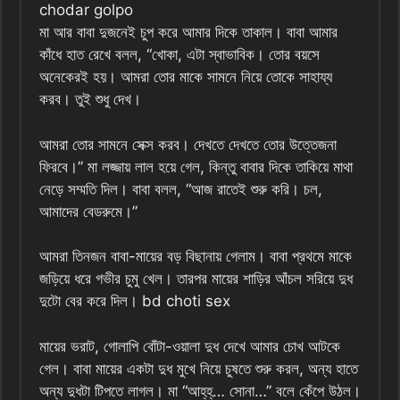
chodar golpo
মা আর বাবা দুজনেই চুপ করে আমার দিকে তাকাল। বাবা আমার
কাঁধে হাত রেখে বলল, “খোকা, এটা স্বাভাবিক। তোর বয়সে
অনেকেরই হয়। আমরা তোর মাকে সামনে নিয়ে তোকে সাহায্য
করব। তুই শুধু দেখ।
আমরা তোর সামনে সেক্স করব। দেখতে দেখতে তোর উত্তেজনা
ফিরবে।” মা লজ্জায় লাল হয়ে গেল, কিন্তু বাবার দিকে তাকিয়ে মাথা
নেড়ে সম্মতি দিল। বাবা বলল, “আজ রাতেই শুরু করি। চল,
আমাদের বেডরুমে।”
আমরা তিনজন বাবা-মায়ের বড় বিছানায় গেলাম। বাবা প্রথমে মাকে
জড়িয়ে ধরে গভীর চুমু খেল। তারপর মায়ের শাড়ির আঁচল সরিয়ে দুধ
দুটো বের করে দিল। bd choti sex
মায়ের ভরাট, গোলাপি বোঁটা-ওয়ালা দুধ দেখে আমার চোখ আটকে
গেল। বাবা মায়ের একটা দুধ মুখে নিয়ে চুষতে শুরু করল, অন্য হাতে
অন্য দুধটা টিপতে লাগল। মা “আহ্‌হ্‌… সোনা…” বলে কেঁপে উঠল।