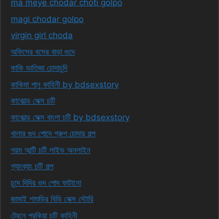
ma meye chodar choti golpo
magi chodar golpo
virgin girl choda
অফিসের বসের বাড়া গুদে
কাকি ভাতিজা চোদাচুদি
কাকিমা পানু কাহিনী by bdsexstory
কাকোল্ড সেক্স চটি
কাকোল্ড সেক্স বাংলা চটি by bdsexstory
খালার গুদ পোদে গ্রুপ চোদার গল্প
গরম আন্টি চটি লাইভ অনলাইন
গ্যাংব্যাং চটি গল্প
চুদে দিদির গুদ পোদ ফাটানো
জামাই শাশুড়ির বিডি সেক্স স্টোরি
ট্রেনে পরকিয়া চটি কাহিনী