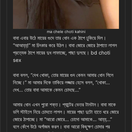
ma chele choti kahini
বাবা এবার উঠে মায়ের গুদে তার ধোন এক ঠাপে ঢুকিয়ে দিল।
“আআহ্‌হ্‌!” মা চিৎকার করে উঠল। বাবা জোরে জোরে ঠাপাতে লাগল
প্রত্যেক ঠাপে মায়ের দুধ লাফাচ্ছে, পাছা দুলছে। bd choti
sex
বাবা বলল, “দেখ খোকা, তোর মায়ের গুদ কেমন আমার ধোন গিলে
নিচ্ছে।” মা আমার দিকে তাকিয়ে লজ্জায় হেসে বলল, “খোকা…
দেখ… তোর বাবা আমাকে কেমন চোদছে…”
আমার ধোন এখন পুরো শক্ত। প্যান্টের ভেতর টানটান। বাবা মাকে
ডগি স্টাইলে নিয়ে চোদতে লাগল। মায়ের পাছা দুটো হাতে ধরে জোরে
জোরে ঠাপাচ্ছে। মা “আরো জোরে… চোদো আমাকে… আহ্‌হ্‌…”
বলে কেঁপে উঠে অর্গাজম করল। বাবা আরো কিছুক্ষণ চোদার পর