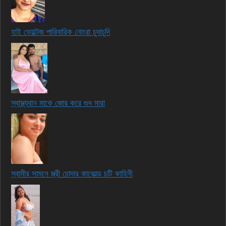
হাই ভোল্টেজ পারিবারিক নোংরা চুদাচুদি
স্বাস্থ্যবান মাকে জোর করে গুদ মারা
স্বামীর সামনে স্ত্রী চোদার কাকোল্ড চটি কাহিনী