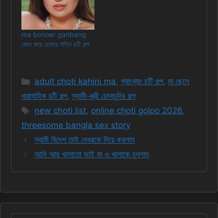
ma bonoer ganbang
জোর করে চোদার সত্যি চটি গল্প
Categories
adult choti kahini ma
,
গ্যাংব্যাং চটি গল্প
,
মা ছেলে
ধারাবাহিক চটি গল্প
,
স্বামী-স্ত্রী চোদাচুদির গল্প
Tags
new choti list
,
online choti golpo 2026
,
threesome bangla sex story
স্বামী বিদেশ তাই দেবরকে দিয়ে করলাম
আমি আর খালাতো ভাই মা ও খালাকে চুদলাম