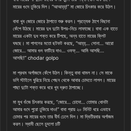
মায়ের গুদে ঢুকিয়ে দিল। “আআহ্‌হ্‌!” মা জোরে চিৎকার করে উঠল।
বাবা খুব জোরে জোরে ঠাপাতে শুরু করল। প্রত্যেক ঠাপে বিছানা
কেঁপে উঠছে। মায়ের দুধ দুটো উপর-নিচে লাফাচ্ছে। বাবা এক হাতে
মায়ের একটা দুধ শক্ত করে টিপছে, অন্য হাতে মায়ের ক্লিট
ঘষছে। মা পাগলের মতো ছটফট করছে, “আহ্‌হ্‌… সোনা… আরো
জোরে… আমার গুদ ফাটিয়ে দাও… ওফফ্‌… আমি আসছি…
আসছি!” chodar golpo
মা প্রথম অর্গাজমে কেঁপে উঠল। কিন্তু বাবা থামল না। সে মাকে
ডগি স্টাইলে ঘুরিয়ে নিয়ে পেছন থেকে আবার চোদতে লাগল। মায়ের
পাছা দুটো শক্ত করে ধরে খুব দ্রুত ঠাপাচ্ছে।
মা মুখ গুঁজে চিৎকার করছে, “জোরে… চোদো… তোমার ধোনটা
আমার গুদে পুরো ঢুকিয়ে দাও!” বাবা প্রায় ২০ মিনিট ধরে এভাবে
চোদার পর মায়ের গুদে তার বীর্য ঢেলে দিল। মা দ্বিতীয়বার অর্গাজম
করল। স্বামী ছেলে চুদলো চটি