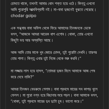
চোদতে থাকে, তখনই আমার ধোন শক্ত হয়ে ওঠে। কিন্তু এখনো
আমি পুরোপুরি আত্মবিশ্বাসী নই। মা-বাবা দুজনেই বুঝতে পেরেছে।
chodar golpo
এক সন্ধ্যায় বাবা অফিস থেকে ফিরে আমাদের তিনজনকে ডেকে
বলল, “আজকে আমরা আরেক ধাপ এগোব। খোকা, তোর এখনো
কিছুটা ভয় আর অস্বস্তি আছে।
আজ আমি তোর মাকে খুব জোরে চোদব, তুই পুরোটা দেখবি। তারপর
তোর পালা। কিন্তু এবার তুই নিজে থেকে শুরু করবি।”
মা লজ্জায় লাল হয়ে হাসল, “তোমরা দুজন মিলে আমাকে আজ শেষ
করে দেবে নাকি?”
আমরা তিনজন বেডরুমে গেলাম। বাবা প্রথমে মায়ের সব কাপড় খুলে
ফেলল। মা পুরো নগ্ন হয়ে বিছানায় শুয়ে পড়ল। বাবা আমাকে বলল,
“খোকা, তুই প্রথমে মায়ের দুধ দুটো চুষ। ভালো করে।”