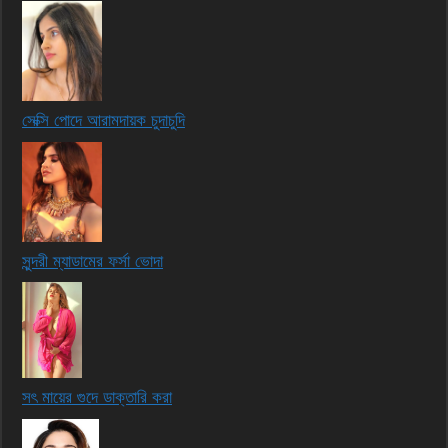
সেক্সি পোদে আরামদায়ক চুদাচুদি
সুন্দরী ম্যাডামের ফর্সা ভোদা
সৎ মায়ের গুদে ডাক্তারি করা