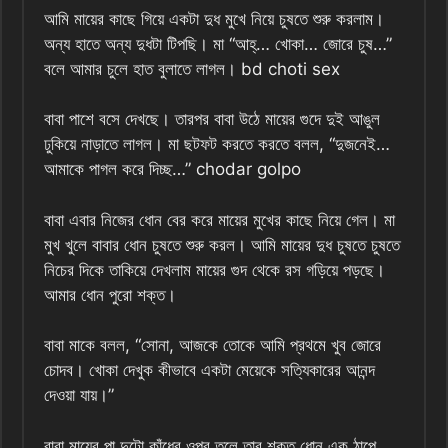
আমি মায়ের কাছে গিয়ে একটা দুধ মুখে নিয়ে চুষতে শুরু করলাম।
অন্য হাতে অন্য দুধটা টিপছি। মা “আহ্‌… খোকা… জোরে চুষ…”
বলে আমার চুলে হাত বুলাতে লাগল। bd choti sex
বাবা পাশে বসে দেখছে। তারপর বাবা উঠে মায়ের গুদে দুই আঙুল
ঢুকিয়ে নাড়াতে লাগল। মা ছটফট করতে করতে বলল, “দুজনেই…
আমাকে পাগল করে দিচ্ছ…” chodar golpo
বাবা এবার নিজের ধোন বের করে মায়ের মুখের কাছে নিয়ে গেল। মা
মুখ খুলে বাবার ধোন চুষতে শুরু করল। আমি মায়ের দুধ চুষতে চুষতে
নিচের দিকে তাকিয়ে দেখলাম মায়ের গুদ থেকে রস গড়িয়ে পড়ছে।
আমার ধোন পুরো শক্ত।
বাবা মাকে বলল, “সোনা, আজকে তোকে আমি প্রথমে খুব জোরে
চোদব। খোকা দেখুক কীভাবে একটা মেয়েকে সত্যিকারের আনন্দ
দেওয়া যায়।”
বাবা মায়ের পা দুটো কাঁধের ওপর তুলে তার শক্ত ধোন এক ঠাপে