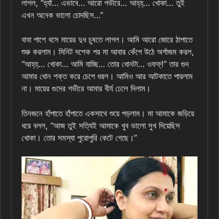
লাগল, “হ্যাঁ… এভাবে… আরো গভীরে… আহ্‌হ্‌… খোকা… তুই
এখন অনেক ভালো চোদছিস…”
বাবা পাশে বসে মায়ের দুধ চুষতে লাগল। আমি আরো জোরে ঠাপাতে
শুরু করলাম। মিনিট দশেক পর মা আবার কেঁপে উঠে অর্গাজম করল,
“আহ্‌হ্‌… খোকা… আমি যাচ্ছি… তোর ধোনটা… ওফফ্‌!” তার গুদ
আমার ধোন শক্ত করে চেপে ধরল। আমিও আর আটকাতে পারলাম
না। মায়ের গুদের গভীরে আমার বীর্য ঢেলে দিলাম।
তিনজনে হাঁপাতে হাঁপাতে একসাথে শুয়ে পড়লাম। মা আমাকে জড়িয়ে
ধরে বলল, “আজ তুই সত্যিই আমাকে খুব ভালো সুখ দিয়েছিস
খোকা। তোর সমস্যা পুরোপুরি কেটে গেছে।”