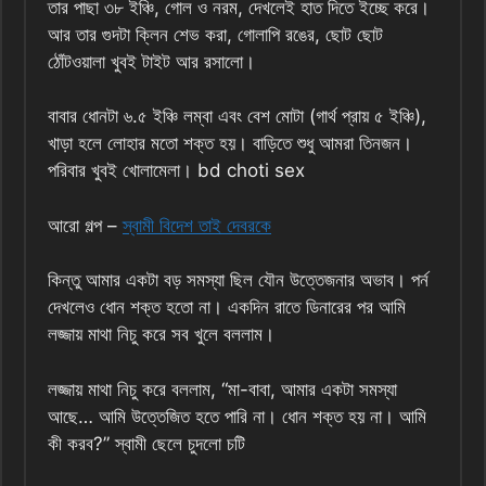
তার পাছা ৩৮ ইঞ্চি, গোল ও নরম, দেখলেই হাত দিতে ইচ্ছে করে।
আর তার গুদটা ক্লিন শেভ করা, গোলাপি রঙের, ছোট ছোট
ঠোঁটওয়ালা খুবই টাইট আর রসালো।
বাবার ধোনটা ৬.৫ ইঞ্চি লম্বা এবং বেশ মোটা (গার্থ প্রায় ৫ ইঞ্চি),
খাড়া হলে লোহার মতো শক্ত হয়। বাড়িতে শুধু আমরা তিনজন।
পরিবার খুবই খোলামেলা। bd choti sex
আরো গল্প –
স্বামী বিদেশ তাই দেবরকে
কিন্তু আমার একটা বড় সমস্যা ছিল যৌন উত্তেজনার অভাব। পর্ন
দেখলেও ধোন শক্ত হতো না। একদিন রাতে ডিনারের পর আমি
লজ্জায় মাথা নিচু করে সব খুলে বললাম।
লজ্জায় মাথা নিচু করে বললাম, “মা-বাবা, আমার একটা সমস্যা
আছে… আমি উত্তেজিত হতে পারি না। ধোন শক্ত হয় না। আমি
কী করব?” স্বামী ছেলে চুদলো চটি