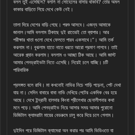
বলল তুই এসেছিস? বললি না সোহেলের বাসায় থাকবি? তোর অমল
কাকার বাড়িতে গিয়ে দেখে কেউ নেই।
তালা দিয়ে দেশের বাড়ি গেছে। পরশু আসবে। এজন্য আমাকে
জানাল।‌‌‌‌আমি বললাম ঠিকাছে দুই রাতেরই তো ব্যাপার। আর
পরীক্ষার খাতা গুলো দেখে ফেলতে পারব একসাথে।”। আমি তর্ক‌
করলাম না। বুঝলাম হাতে নাতে ধরতে আরো প্রমাণ লাগবে। তাই
আরেক প্ল্যান করলাম। বললাম ও আচ্ছা ঠিক আছে। আমি জাস্ট
আমার পেনড্রাইভটা নিতে এসেছি। নিয়েই চলে যাচ্ছি। চটি
পারিবারিক
প্রসঙ্গত বলে রাখি। মা কখনোই নাভির নিচে শাড়ি পড়েনা, পেট দেখা
যায় না। সেদিন বাবারে বাবা নাভি দেখিয়ে পেটের একদিক বের হয়ে
আছে। দেখে ইন্দ্রানী হালদার কিংবা শ্রীলেখার ছেনালীপনার কথা
মনে পড়ে। আমি পেনড্রাইভ নিয়ে আসার সময় আমার পুরোনো
ডিজিটাল ক্যামরাটা মায়ের বেডরুমে চালু করে দিয়ে চলে গেলাম।
দুইদিন পরে ডিজিটাল ক্যামেরা অন করার পর আমি ভিডিওতে যা