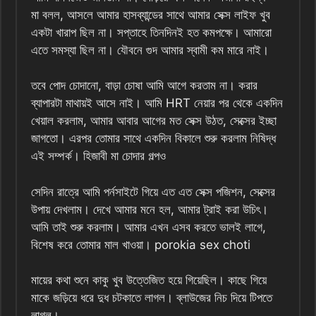
মা বলল, আসলে আমার হাসব্যান্ডের সাথে আমার সেক্স লাইফ খুব
একটা খারাপ ছিল না। সপ্তাহে তিনদিনই হত কমপক্ষে। আমারো
এতে সমস্যা ছিল না।‌ যৌবনে গুদ আমার স্বামী কম মারে নাই।
তবে পোদ চোদানো, বাড়া চোষা আমি আগে করতাম না। করার
ব্যাপারটা মাথায়ই আসে নাই। আমি HRT নেয়ার পর থেকে একদিন
খেয়াল করলাম, আমার আবার আগের মত সেক্স উঠত, সেক্সের ইচ্ছা
জাগতো। এরপর তোমার সাথে একদিন বিকালে শুরু করলাম নিষিদ্ধ
এই সম্পর্ক। হিজাবী মা চোদার গল্পও
সেদিন রাত্রে আমি পর্নসাইটে গিয়ে এত এত সেক্স পজিশন, সেক্সের
উপায় দেখলাম। দেখে আমার মনে হল, আমার ট্রাই করা উচিৎ।
আমি তাই শুরু করলাম। আমার এখন এসব করতে ভালই লাগে,
বিশেষ করে তোমার মাল খাওয়া। porokia sex choti
মায়ের কথা শুনে কাকু খুব উত্তেজিত হয়ে গিয়েছিল। কাছে গিয়ে
মাকে জড়িয়ে ধরে দুধ চটকাতে লাগল। ব্লাউজের নিচ দিয়ে টিপতে
লাগল।