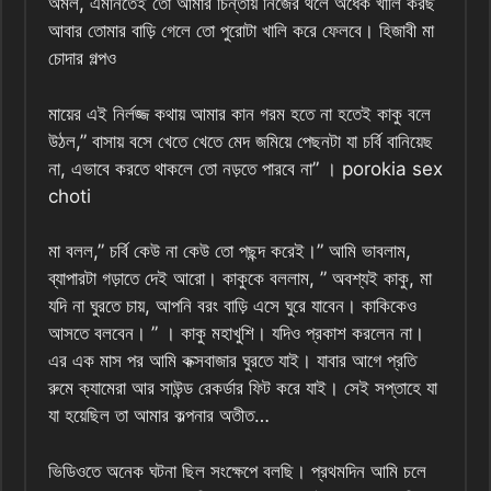
অমল, এমনিতেই তো আমার চিন্তায় নিজের থলে অর্ধেক খালি করছ
আবার তোমার বাড়ি গেলে তো পুরোটা খালি করে ফেলবে। হিজাবী মা
চোদার গল্পও
মায়ের এই নির্লজ্জ কথায় আমার কান গরম হতে না হতেই কাকু বলে
উঠল,” বাসায় বসে খেতে খেতে মেদ জমিয়ে পেছনটা যা চর্বি বানিয়েছ
না, এভাবে করতে থাকলে তো নড়তে পারবে না” । porokia sex
choti
মা বলল,” চর্বি কেউ না কেউ তো পছন্দ করেই।” আমি ভাবলাম,
ব্যাপারটা গড়াতে দেই আরো। কাকুকে বললাম, ” অবশ্যই কাকু, মা
যদি না‌ ঘুরতে চায়, আপনি বরং বাড়ি এসে ঘুরে যাবেন। কাকিকেও
আসতে বলবেন। ” । কাকু মহাখুশি।‌ যদিও প্রকাশ করলেন না।
এর এক মাস পর আমি কক্সবাজার ঘুরতে যাই। যাবার আগে প্রতি
রুমে ক্যামেরা আর সাউন্ড রেকর্ডার ফিট করে যাই। সেই সপ্তাহে যা
যা হয়েছিল তা আমার কল্পনার অতীত…
ভিডিওতে অনেক ঘটনা ছিল সংক্ষেপে বলছি। প্রথমদিন আমি চলে