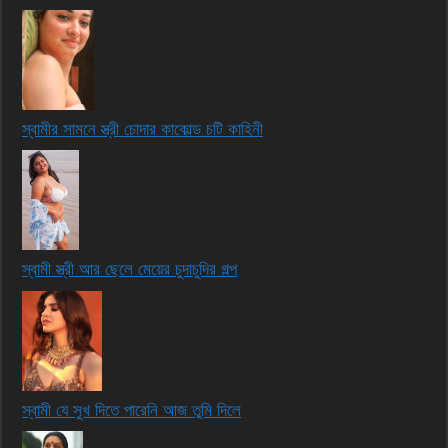
স্বামীর সামনে স্ত্রী চোদার কাকোল্ড চটি কাহিনী
স্বামী স্ত্রী আর ছেলে মেয়ের চুদাচুদির গল্প
স্বামী যে সুখ দিতে পারেনি আজ তুমি দিলে