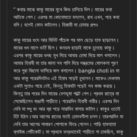
” কথার মাঝে কাকু মায়ের মুখে জিভ চালিয়ে দিল। মায়ের কথা
আটকে গেল। এরপর মা কোনোমতে বললেন, রাখ এখন, পরে কথা
বলি। বলেই ফোন কাটলেন। হিজাবী মা চোদার গল্পও
কাকু মায়ের গুদে আর মিনিট পাঁচেক পর মাল ছেড়ে হাফ ছাড়লেন।
মায়ের গুদ মালে ভর্তি ছিল। কনডম ছাড়াই মাকে চুদেছে কাকু।
এরপর কাকু মায়ের গুদছ মুখ দিয়ে আবার চোষা দিয়ে মাল খসালেন।
আমার হিযাবী মা তার জানা সব গালি দিয়ে সম্ভ্রমের ষোলকলা পূরণ
করে পুরা বিছানা ভাসিয়ে জল খসালেন। bangla choti in মা
আর কাকু পরেরদিনটাও এই হিযাব পড়েই চুদলেন। মাকেও দেখলাম
একটা সুতাও গায়ে নেই, কিন্তু হিযাবটা পড়েই সব কাজ করছে।
কিন্তু তার পরের দিন মায়ের বেশভূষা পাল্টে গেল। প্রথম রাত্রে মা
সেজেছিলেন বাঙালী শাড়ীতে। পরেরদিন হিযাবী নারীর। এরপর দিন
দেখি মা শুধু থং আর ব্রা পড়ে সারাদিন বাসায় কাটাল। কাকুর ওতেই
হিট উঠল।আর আগের রাতের মতই চোদনলীলা চলল। তারপরদিন মা
দেখি তার আগের সাধারণ পোশাকে ফিরে গেলেন। শাড়ি হাফহাতা
ব্লাউজ পেটিকোট। মা প্রথমে ভদ্রভাবেই শাড়ীতে গা ঢাকছিল, কাকু