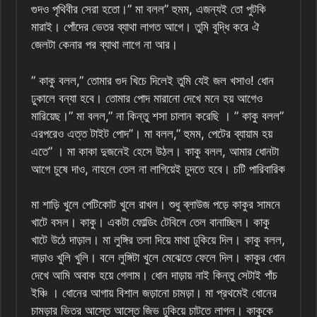
গুদও পৃথিবীর সেরা হতো।” মা বলল” হুমম, এজন্যই তো পুটকি
মারাই। পোঁদের ভেতর ব্যাথা লাগত আগে। তুমি বুদ্ধি করে ঐ
জেলটা কেনার পর ব্যাথা লাগে না আর।
” কাকু বলল,” তোমার গুদ খিচে দিলেই তুমি যেই জল খসাও! ধোন
ঢুকালে বন্যা হবে। তোমার পোদ মারানো দেখে মনে হয় আগেও
মারিয়েছ।” মা বলল,” না কিন্তু শসা চালান করেছি । ” কাকু বলল”
এরপরেও এত্ত টাইট পোদ”। মা বলল,” হুমম, পেটের ব্যায়াম হয়
এতে” । মা কাকা দুজনেই হেসে উঠল। কাকু বলল, আমার ধোনটা
আগে চুষে দাও, নাহলে তেল না লাগিয়েই চুদতে হবে। চটি পারিবারিক
মা শাড়ি খুলে পেটিকোট খুলে রাখল। শুধু ব্লাউজ পড়ে কাকুর সামনে
খাটে বসল। কাকু। একটা ফোল্ডিং টেবিলে তেল বানাচ্ছিল। কাকু
খাটে উঠে দাড়াল। মা লুঙ্গির তলা দিয়ে মাথা ঢুকিয়ে দিল। কাকু বলল,
দাড়াও খুলি খুলি। বলে লুঙ্গিটা খুলে মেঝেতে ফেলে দিল। কাকুর ধোন
দেখে আমি অবাক হয়ে গেলাম। ধোন দাড়ায় নাই কিন্তু সেটাই পাঁচ
ইঞ্চি । ধোনের আগায় বিশাল জড়ানো চামড়া। মা‌ প্রথমেই ধোনের
চামড়ার ভিতর আস্তে আস্তে জিভ ঢুকিয়ে চাটতে লাগল। কাকুকে