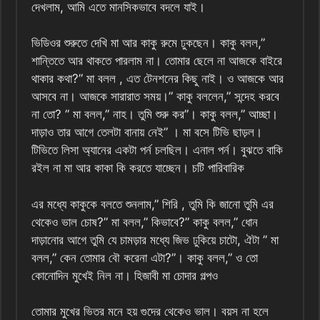
দেখলাম, আমি এতে মানসিকভাবে বদলে যাই।
ভিডিওর শুরুতে দেখি মা আর কাকু রুমে ঢুকছেন। কাকু বলল,”
শান্তিতে আর থাকতে পারলাম না। তোমার ছেলে না আজকে বাইরে
থাকার কথা?” মা বলল , এত টেনশনের কিছু নাই। ও আজকে আর
আসবে না। আজকে সারারাত সময়।” কাকু বললেন,” সন্দেহ করবে
না তো? ” মা‌ বলল,” নাহ। তুমি শুরু কর”। কাকু বলল,” আচ্ছা।
দাড়াও তার আগে তেলটা বানায় নেই” । মা বসে টিভি ছাড়ল।
টিভিতে লিসা অ্যানের একটা পর্ন চলছিল। এনাল পর্ন। বুঝতে বাকি
রইল না মা আর কাকা কি করতে যাচ্ছেন। চটি পারিবারিক
এর মধ্যে কাকুকে বলতে শুনলাম,” শিরি , তুমি কি জানো তুমি এর
থেকেও ভাল চোষ?” মা বলল,” কিভাবে?” কাকু বলল,” ধোন
দাড়ানোর আগে তুমি যে চামড়ার মধ্যে জিভ ঢুকিয়ে চাটো, ঐটা ” মা
বলল,” কেন তোমার বৌ করেনা এটা?”। কাকু বলল,” ও তো
কোনোদিন মুখেই নিল না। হিজাবী মা চোদার গল্পও
তোমার মুখের ভিতর মনে হয় গুদের থেকেও ভাল। বয়স না হলে