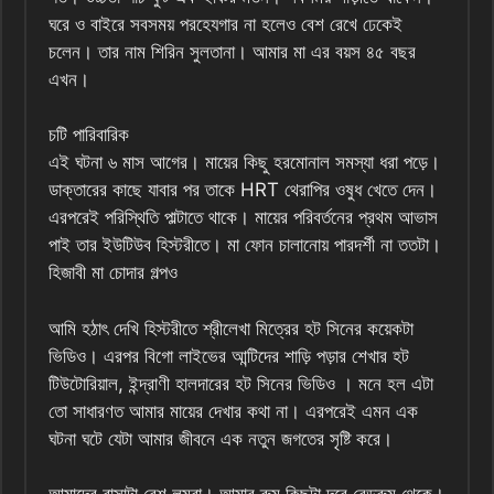
ঘরে ও বাইরে সবসময় পরহেযগার না হলেও বেশ রেখে ঢেকেই
চলেন। তার নাম শিরিন সুলতানা। আমার মা এর বয়স ৪৫ বছর
এখন।
চটি পারিবারিক
এই ঘটনা ৬ মাস আগের। মায়ের কিছু হরমোনাল সমস্যা ধরা পড়ে।
ডাক্তারের কাছে যাবার পর তাকে HRT থেরাপির ওষুধ খেতে দেন।
এরপরেই পরিস্থিতি পাল্টাতে থাকে। মায়ের পরিবর্তনের প্রথম আভাস
পাই তার ইউটিউব হিস্টরীতে। মা ফোন চালানোয় পারদর্শী না ততটা।
হিজাবী মা চোদার গল্পও
আমি হঠাৎ দেখি হিস্টরীতে শ্রীলেখা মিত্রের হট সিনের কয়েকটা
ভিডিও। এরপর বিগো লাইভের আন্টিদের শাড়ি পড়ার শেখার হট
টিউটোরিয়াল, ইন্দ্রাণী হালদারের হট সিনের ভিডিও । মনে হল এটা
তো সাধারণত আমার মায়ের দেখার কথা না। এরপরেই এমন এক
ঘটনা ঘটে যেটা আমার জীবনে এক নতুন জগতের সৃষ্টি করে।