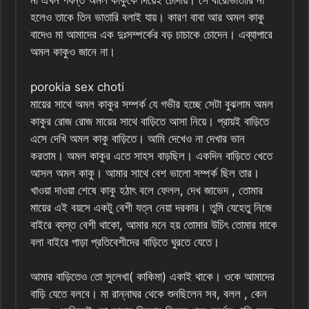
মা এখন পর্যন্ত অমল কাকুকে দিয়েই চোদায়। সে বারোভাতারি না
হলেও তাকে তিন ভাতারি বলাই যায়। কারণ বাবা আর‌ অমল কাকু
বাদেও মা আমাদের এক দুঃসম্পর্কের বড় চাচাকে চোদেন। এব্যাপারে
অমল কাকুও জানে না।
porokia sex choti
মায়ের সাথে অমল কাকুর সম্পর্ক যে গভীর হচ্ছে সেটা বুঝলাম অমল
কাকুর রোজ রোজ মায়ের সাথে বাড়িতে আসা নিয়ে। প্রায়ই বাড়িতে
এসে দেখি অমল কাকু বাড়িতে। আমি দেখেও না দেখার ভান
করতাম। অমল কাকুর এতে সাহস বাড়ছিল। একদিন বাড়িতে খেতে
আসল অমল কাকু। আমার সাথে বেশ ভালো সম্পর্ক ছিল তার।
খাওয়া দাওয়া শেষে কাকু হঠাৎ বলে ফেলল, দেখ জাভেদ , তোমার
মায়ের এই বয়সে একটু বেশী যত্ন নেয়া দরকার। তুমি যেহেতু নিজে
বাইরে ব্যস্ত বেশী থাকো, আমার মনে হয় তোমার উচিৎ তোমার মাকে
বলা বাইরে পাড়া প্রতিবেশীদের বাড়িতে ঘুরতে যেতে।
আমার বাড়িতেও তো সুলেখা( কাকিমা) একাই থাকে। ওকে আমাদের
বাড়ি যেতে বলবে। মা রান্নাঘর থেকে শুনছিলেন সব, বলল , কেন