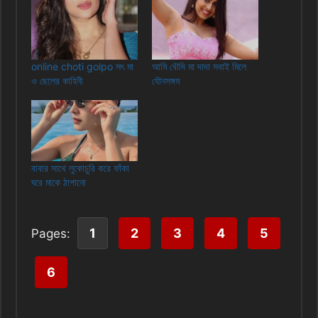
online choti golpo সৎ মা
আমি বৌদি মা দাদা সবাই মিলে
ও ছেলের কাহিনী
যৌনসঙ্গম
বাবার সাথে লুকোচুরি করে ফাঁকা
ঘরে মাকে ঠাপানো
1
2
3
4
5
Pages:
6