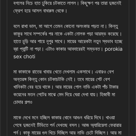
বগলের নিচে হাত ঢুকিয়ে চটকাতে লাগল। কিছুক্ষণ পর তারা দুজনেই
ফ্রেশ হয়ে আসল বাথরুম থেকে।
বলে রাখা ভাল, মা আগে তেমন কোনো অলংকার পড়ত না। কিন্তু
কাকুর সাথে সম্পর্কের পর নাকে একটা নোলক পড়া আরম্ভ করেছে।
হাতে চুড়ি আর পায়ে নূপুর সাথে। মায়ের আরেকটা নতুন স্বভাব হচ্ছে
ব্রা প্যান্টি না পড়া। এটাও কাকার আবদারেরই সম্ভবত। porokia
sex choti
মা কাকাকে রাতের খাবার খেতে দেখলাম একসাথে। এবারও বেশ
অন্তরঙ্গ কিন্তু কোন চটকাচটকি নেই। তবে মায়ের পেট বেশ
খানিকটা বের হয়ে থাকে। আর মায়ের গোল নাভি একটা পাঁচ টাকার
কয়েনের মতন পেটের মাঝে মেদ দিয়ে ঘেরা দেখা যায়। হিজাবী মা
চোদার গল্পও
মাকে দেখে মনে হচ্ছিল কাকার ধোনে আগুন ধরিয়ে দিবে। খাওয়া
শেষে দুজনেই টিভিতে পর্ন দেখতছ বসল। আজ অ্যারিয়েলা ফেরারার
পর্ন। কাকু মায়ের গুদ খিচে দিচ্ছিল আর নাভি চেটে দিচ্ছিল। আর মা