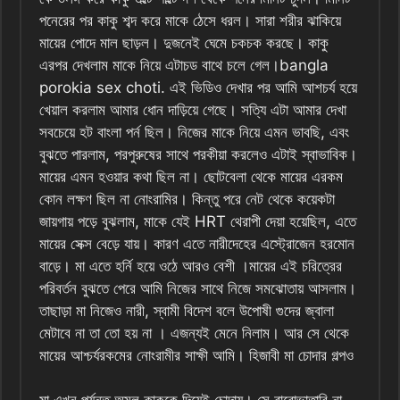
পনেরের পর কাকু শব্দ করে মাকে ঠেসে ধরল। সারা শরীর ঝাকিয়ে
মায়ের পোদে মাল ছাড়ল। দুজনেই ঘেমে চকচক করছে। কাকু
এরপর দেখলাম মাকে নিয়ে এটাচড বাথে চলে গেল।bangla
porokia sex choti. এই ভিডিও দেখার পর আমি আশচর্য হয়ে
খেয়াল করলাম আমার ধোন দাড়িয়ে গেছে। সত্যি এটা আমার দেখা
সবচেয়ে হট বাংলা পর্ন ছিল। নিজের মাকে নিয়ে এমন ভাবছি, এবং
বুঝতে পারলাম, পরপুরুষের সাথে পরকীয়া করলেও এটাই স্বাভাবিক।
মায়ের এমন হওয়ার কথা ছিল না। ছোটবেলা থেকে মায়ের এরকম
কোন লক্ষণ ছিল না নোংরামির। কিন্তু পরে নেট থেকে কয়েকটা
জায়গায় পড়ে বুঝলাম, মাকে যেই HRT থেরাপী দেয়া হয়েছিল, এতে
মায়ের সেক্স বেড়ে যায়। কারণ এতে নারীদেহের এস্ট্রোজেন হরমোন
বাড়ে। মা এতে হর্নি হয়ে ওঠে আরও বেশী ।মায়ের এই চরিত্রের
পরিবর্তন বুঝতে পেরে আমি নিজের সাথে নিজে সমঝোতায় আসলাম।
তাছাড়া মা নিজেও নারী, স্বামী বিদেশ বলে উপোষী গুদের জ্বালা
মেটাবে না তা তো হয় না । এজন্যই মেনে নিলাম।‌ আর সে থেকে
মায়ের আশ্চর্যরকমের নোংরামীর সাক্ষী আমি। হিজাবী মা চোদার গল্পও