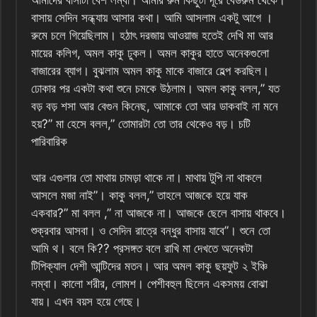
আমাদের বাসাটা বেশ লম্বা। আমার রুম কিছুটা দূরে বেডরুম থেকে।
বাসায় সেদিন সন্ধ্যায় আসার কথা। আমি আসলাম একটু আগে ।
রুমে চলে গিয়েছিলাম। হঠাৎ দরজায় আওয়াজ হতেই দেখি মা আর
মায়ের কলিগ, অমল কাকু ঢুকল। অমল কাকুর হাতে অনেকগুলো
বাজারের ব্যাগ। বুঝলাম অমল কাকু মাকে বাজারে হেল্প করছিল।
ঢোকার পর একটা কথা শুনে চমকে উঠলাম। অমল কাকু বলল,” যত
বড় বড় শসা আর বেগুন কিনেছ, আমাকে তো আর ডাকবাই না মনে
হয়?” মা হেসে বলল,” তোমারটা তো তার থেকেও বড়। চটি
পারিবারিক
আর এগুলার তো মাথায় চামড়া থাকে না। মাথায় টুপি না থাকলে
আসলে মজা নাই”। কাকু বলল,” তাহলে‌ আজকে হয়ে যাক
একবার?” মা বলল ,” না আজকে না। আজকে ছেলে বাসায় থাকবে।
শুক্রবার আসবা। ও সেদিন রাত্রে বন্ধুর বাসায় যাবে”। শুনে তো
আমি থ। বলে কি?? প্রসঙ্গত বলে রাখি মা দেখতে অনেকটা
টিপিক্যাল দেশী আন্টিদের মতন। আর অমল কাকু ছয়ফুট ২ ইঞ্চি
লম্বা। কালো শরীর, লোমশ। পেশীবহুল ছিলেন একসময় বোঝা
যায়। এখন বয়স হয়ে গেছে।