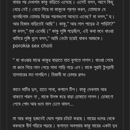
যাবার পর দেখলাম কাকু বাড়িতে এসেছে। এসেই বলল, আগে কিছু
খেয়ে নেই। খেতে গিয়ে মা কাকুকে প্রশ্ন করল, তোমাকে যে
বলেছিলাম তোমার বিয়ের গয়নাগুলো আনতে এনেছ? মা বলল,” হু।
আর হিজাব বাড়িতেই আছি”। কাকু,” আর লাল পাড়ের ঐ শাড়িটা?”
মা বলল,” হ্যা এনেছি।” কাকু লুঙ্গি পড়েছিল, এই কথা শুনে খাওয়া
থামিয়ে লুঙ্গি খুলে বলল,” আমি নেংটা হয়েই থাকব আজকে।
porokia sex choti
” মা খাওয়ার মাঝে কাকুর বাড়াতে হাত বুলাতে লাগল। খাওয়া শেষে
মা রুমে গিয়ে লাল পেড়ে সাদা শাড়ি পড়ে এল। মাকে পুরাই ইন্দ্রানী
হালদারের মত লাগছিল। হিজাবী মা চোদার গল্পও
কানে মাটির দুল, হাতে শাখা, কপালে টিপ। কাকু দেখলাম আর
থাকতে পারল না , মাকে উলঙ্গ করে বাড়া চোষাতে লাগল। চোষাণো
শেষে পোদ আর গুদে মাল ঢেলে থামল…
মা আর কাকু দুজনেই ঘেমে প্রায় চটচট করছে। মায়ের গুদের থেকে
থকথকে বীর্য গড়িয়ে পড়ছে। ক্লান্ত অবস্থায় কাকু মায়ের একটা দুধ