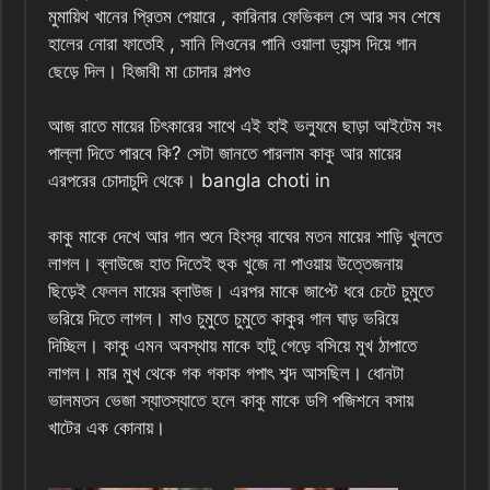
মুমায়িথ খানের প্রিতম পেয়ারে , কারিনার ফেভিকল সে আর সব শেষে
হালের নোরা ফাতেহি , সানি লিওনের পানি ওয়ালা ড্যান্স দিয়ে গান
ছেড়ে দিল। হিজাবী মা চোদার গল্পও
আজ রাতে মায়ের চিৎকারের সাথে এই হাই ভল্যুমে ছাড়া আইটেম সং
পাল্লা দিতে পারবে কি? সেটা জানতে পারলাম কাকু আর মায়ের
এরপরের চোদাচুদি থেকে। bangla choti in
কাকু মাকে দেখে আর গান শুনে হিংস্র বাঘের মতন মায়ের শাড়ি খুলতে
লাগল। ব্লাউজে হাত দিতেই হুক খুজে না পাওয়ায় উত্তেজনায়
ছিড়েই ফেলল মায়ের ব্লাউজ। এরপর মাকে জাপ্টে ধরে চেটে চুমুতে
ভরিয়ে দিতে লাগল। মাও চুমুতে চুমুতে কাকুর গাল ঘাড় ভরিয়ে
দিচ্ছিল। কাকু এমন অবস্থায় মাকে হাটু গেড়ে বসিয়ে মুখ ঠাপাতে
লাগল। মার মুখ থেকে গক গকাক গপাৎ শব্দ আসছিল। ধোনটা
ভালমতন ভেজা স্যাতস্যাতে হলে কাকু মাকে ডগি পজিশনে বসায়
খাটের এক কোনায়।