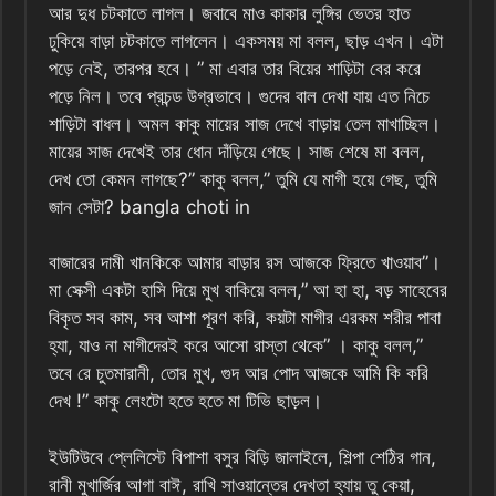
আর দুধ চটকাতে লাগল। জবাবে মাও কাকার লুঙ্গির ভেতর হাত
ঢুকিয়ে বাড়া চটকাতে লাগলেন। একসময় মা বলল, ছাড় এখন। এটা
পড়ে নেই, তারপর হবে। ” মা‌ এবার তার বিয়ের শাড়িটা বের করে
পড়ে নিল। তবে প্রচন্ড উগ্রভাবে। গুদের বাল দেখা যায় এত নিচে
শাড়িটা বাধল। অমল কাকু মায়ের সাজ দেখে বাড়ায় তেল মাখাচ্ছিল।
মায়ের সাজ দেখেই তার ধোন দাঁড়িয়ে গেছে। সাজ শেষে মা বলল,
দেখ তো কেমন লাগছে?” কাকু বলল,” তুমি যে মাগী হয়ে গেছ, তুমি
জান সেটা? bangla choti in
বাজারের দামী খানকিকে আমার বাড়ার রস আজকে ফ্রিতে খাওয়াব”।
মা সেক্সী একটা হাসি দিয়ে মুখ বাকিয়ে বলল,” আ হা হা, বড় সাহেবের
বিকৃত সব কাম, সব আশা পূরণ করি, কয়টা মাগীর এরকম শরীর পাবা
হ্যা, যাও না মাগীদেরই করে আসো রাস্তা থেকে” । কাকু বলল,”
তবে রে চুতমারানী, তোর মুখ, গুদ আর পোদ আজকে আমি কি করি
দেখ !” কাকু লেংটো হতে হতে মা টিভি ছাড়ল।
ইউটিউবে প্লেলিস্টে বিপাশা বসুর বিড়ি জালাইলে, শিল্পা শেঠির গান,
রানী মুখার্জির আগা বাঈ, রাখি সাওয়ান্তের দেখতা হ্যায় তু কেয়া,