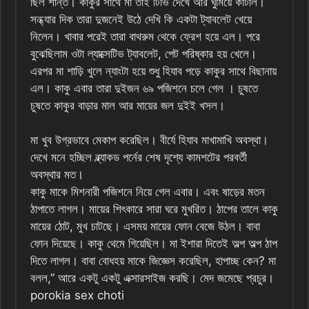
ছিল শান্ত। কাকুর সাথে মা তাই টিভি দেখে আর ঘুমিয়ে কাটাল।
সন্ধ্যার দিক তারা দুজনেই উঠে দেখি কি একটা ট্যাবলেট খেয়ে
নিলেন। খাবার পরেই তারা বাথরুম থেকে ফ্রেশ হয়ে এল।‌ পরে
বুঝেছিলাম ওটা ল্যাক্সেটিভ ট্যাবলেট, পেট পরিষ্কার হয় খেলে।
এরপর মা শাড়ি খুলে ন্যাংটা হয়ে শুধু হিযাব পড়ে কাকুর সাথে বিছানায়
এল। কাকু এবার তারা দুইজন ৬৯ পজিশনে চলে গেল । চুষতে
চুষতে কাকুর বাড়ার মাল আর মায়ের জল দুইই খসল।
মা খুব উগ্রভাবে মেকাপ করেছিল। বীর্যে হিযাব মাখামাখি অবস্থা।
দেখে মনে হচ্ছিল ব্ল্যাকড পর্নের শেষ দৃশ্যে কামশটের পরবর্তী
অবস্থার মত।
কাকু মাকে মিশনারী পজিশনে নিয়ে গেল এবার। এবং ষাড়ের মতন
ঠাপাতে লাগল। মায়ের শিৎকারে সারা ঘরে মুখরিত। ঠাপের তালে কাকু
মায়ের ঠোট, মুখ চাটছে। এসময় মায়ের ফোন বেজে উঠল। বাবা
ফোন দিয়েছে। কাকু থেমে গিয়েছিল। মা ইশারা দিতেই অল্প অল্প ঠাপ
দিতে লাগল। বাবা বোধহয় মাকে জিজ্ঞেস করেছিল, হাপাচ্ছ কেন? মা
বলল,” আরে একটু একটু এক্সারসাইজ করছি। মেদ জমেছে প্রচুর।
porokia sex choti