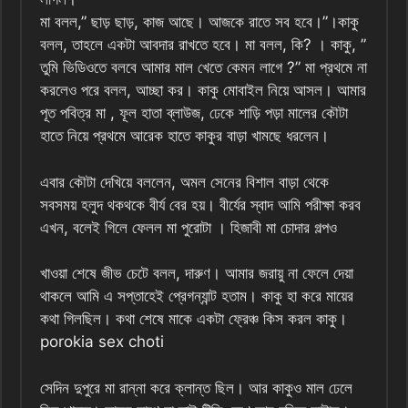
মা বলল,” ছাড় ছাড়, কাজ আছে। আজকে রাতে সব হবে।”।‌‌‌‌‌‌‌‌‌‌‌‌‌‌‌‌‌‌‌‌‌‌‌‌‌কাকু
বলল, তাহলে একটা আবদার রাখতে হবে। মা বলল, কি? । কাকু, ”
তুমি ভিডিওতে বলবে আমার মাল খেতে কেমন লাগে ?” মা প্রথমে না
করলেও পরে বলল, আচ্ছা কর। কাকু মোবাইল নিয়ে আসল। আমার
পূত পবিত্র মা , ফূল হাতা ব্লাউজ, ঢেকে শাড়ি পড়া মালের কৌটা
হাতে নিয়ে প্রথমে আরেক হাতে কাকুর বাড়া খামছে ধরলেন।
এবার কৌটা দেখিয়ে বললেন, অমল সেনের বিশাল বাড়া থেকে
সবসময় হলুদ থকথকে বীর্য বের হয়। বীর্যের স্বাদ আমি পরীক্ষা করব
এখন, বলেই গিলে ফেলল মা পুরোটা । হিজাবী মা চোদার গল্পও
খাওয়া শেষে জীভ চেটে বলল, দারুণ। আমার জরায়ু না ফেলে দেয়া
থাকলে আমি এ সপ্তাহেই প্রেগন্যান্ট হতাম। কাকু হা করে মায়ের
কথা গিলছিল। কথা শেষে মাকে একটা ফ্রেঞ্চ কিস করল কাকু।
porokia sex choti
সেদিন দুপুরে মা রান্না করে ক্লান্ত ছিল। আর কাকুও মাল ঢেলে