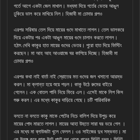
গর্তে আগে একটা জেল মাখাল। মধ্যমা দিয়ে গর্তের ভেতর আঙুল
ঢুকিয়ে ভাল করে মাখিয়ে নিল। হিজাবী মা চোদার গল্পও
এরপর সরিষার তেল দিয়ে মায়ের গুদে মাখাতে লাগল। তেল ভালকরে
দিয়ে একটার পর একটা আঙুল মায়ের গুদে চালান করতে লাগল।
হঠাৎ দেখি কাকুর হাত মায়ের গুদের ভেতর। পুরো হাত দিয়ে ফিস্টিং
করছেন। মা আহ আহ আওয়াজে ঘর কাপিয়ে দিচ্ছে। হিজাবী মা
চোদার গল্পও
এরপর কথা নাই বার্তা‌ নাই স্রোতের মত গুদের জল খসানো আরম্ভ
করল। মা ক্লান্ত হয়ে শুয়ে পড়ল। কাকু উঠে রুমের বাইরে
গেলেন। এক বোতল পানি নিয়ে ফিরে এল। এসেই মাকে লিপ কিস
শুরু করল। এর মধ্যে কাকুর দাড়িয়ে গেছে। চটি পারিবারিক
বলতে না বলতে কাকু মাকে পেটের নিচে বালিশ দিয়ে উপুড় করে
মায়ের পোদ মারতে লাগল। মায়ের আহা উহুতে সারা ঘর ভরে গেল ।
এর মধ্যে মা ব্লাউজটা খুলে ফেলল। ৩৪ সাইজের দুধ সম্ভবত। মা
কে উলঙ্গ করে কাকু উল্টে পাল্টে দশ থেকে পনের মিনিট চুদল। মিনিট