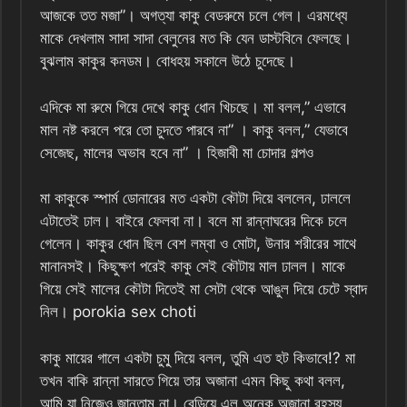
আজকে তত মজা”। অগত্যা কাকু বেডরুমে চলে গেল। এরমধ্যে
মাকে দেখলাম সাদা সাদা বেলুনের মত কি যেন ডাস্টবিনে ফেলছে।
বুঝলাম কাকুর কনডম। বোধহয় সকালে উঠে চুদেছে।
এদিকে মা রুমে গিয়ে দেখে কাকু ধোন খিচছে। মা বলল,” এভাবে
মাল নষ্ট করলে পরে তো চুদতে পারবে না” । কাকু বলল,” যেভাবে
সেজেছ, মালের অভাব হবে না” । হিজাবী মা চোদার গল্পও
মা কাকুকে স্পার্ম ডোনারের মত একটা কৌটা দিয়ে বললেন, ঢাললে
এটাতেই ঢাল। বাইরে ফেলবা না। বলে মা রান্নাঘরের দিকে চলে
গেলেন। কাকুর ধোন ছিল বেশ লম্বা ও মোটা, উনার শরীরের সাথে
মানানসই। কিছুক্ষণ পরেই কাকু সেই কৌটায় মাল ঢালল। মাকে
গিয়ে সেই মালের কৌটা দিতেই মা সেটা থেকে আঙুল দিয়ে চেটে স্বাদ
নিল। porokia sex choti
কাকু মায়ের গালে একটা চুমু্‌ দিয়ে বলল, তুমি এত হট কিভাবে!? মা
তখন বাকি রান্না‌ সারতে গিয়ে তার অজানা এমন কিছু কথা বলল,
আমি যা নিজেও জানতাম না। বেড়িয়ে এল অনেক অজানা রহস্য