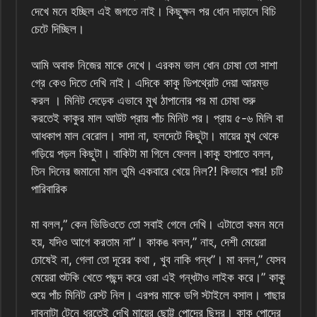
দেখে মনে হচ্ছিল এই জগতে নাই। কিছুক্ষন পর ধোন দাড়ালে বিচি
চেটে দিচ্ছিল।
আমি অবাক নিজের মাকে দেখে। এরকম ভাল ধোন চোষা তো সাশা
গ্রে কেও দিতে দেখি নাই। এদিকে কাকু ডিপথ্রোট দেয়া আরম্ভ
করল । মিনিট দেড়েক এভাবে মুখ ঠাপানোর পর মা চোষা শুরু
করতেই কাকুর মাল আউট প্রায় পাঁচ মিনিট পর। প্রায় ৫-৬ মিলি বা
আধকাপ মাল বেরোল। সাদা না, হলদেটে কিছুটা। মায়ের মুখ থেকে
গড়িয়ে পড়ল কিছুটা। বাকিটা মা গিলে ফেলল।কাকু হাপাতে বলল,
তিন দিনের জমানো মাল তুমি একবারে খেয়ে নিল?! কিভাবে পার! চটি
পারিবারিক
মা বলল,” কেন ভিডিওতে তো সবাই গেলে দেখি। এটাতো কমন মনে
হয়, যদিও আগে করতাম না”। কাকঙ বলল,” নাহ, দেশী মেয়েরা
চোষেই না, গেলা তো দূরের কথা , খুব নাকি গন্ধ”। মা বলল,” যেসব
মেয়েরা শুটকি খেতে পছন্দ করে ওরা এই গন্ধটাও লাইক করে।” কাকু
শুয়ে পাঁচ মিনিট রেস্ট নিল। এরপর মাকে ডগি স্টাইলে বসাল। পাছার
দাবনাটা টেনে ধরতেই দেখি মায়ের ছোট্ট পোদের ছিদ্র। কাকু পোদের