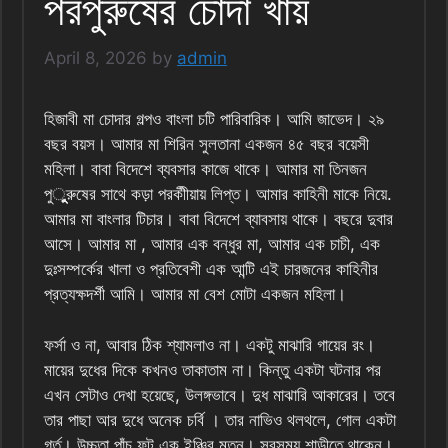
পরপুরুষের চোদা খায়
April 8, 2026
by
admin
হিজাবী মা চোদার গল্পও বাংলা চটি পারিবারিক। আমি জাভেদ। ২৯
বছর বয়স। আমার মা শিরিন সুলতানা একজন ৪৫ বছর বয়েসী
মহিলা। বাবা বিদেশে ব্যবসার কাজে থাকে। আমার মা তিনজন
পুুুুুরুষের সাথে কড়া পরকীীয়ায় লিপ্ত। আমার কাহিনী মাকে নিয়ে.
আমার মা বাংলার টিচার। বাবা বিদেশে ব্যাবসায় থাকে। বছরে দুবার
আসে। আমার মা , আমার এক বন্ধুর মা, আমার এক চাচী, এক
দুঃসম্পর্কের খালা ও প্রতিবেশী এক আন্টি এই চারজনের কাহিনীর
প্রত্যক্ষদর্শী আমি। আমার মা বেশ মোটা একজন মহিলা।
ফর্সা ও না, আবার ঠিক শ্যামলাও না। একটু মাঝারি গায়ের রং।
মায়ের দুধের দিকে কখনও তাকাতাম না। কিন্তু একটা ঘটনার পর
এখন সেটাও দেখা হয়েছে, উলঙ্গভাবে। দুধ মাঝারি আকারের। তবে
তার পাছা আর দুধে অনেক চর্বি । তার নাভিও থলথলে, গোল একটা
গর্ত। উচ্চতা পাঁচ ফুট এক ইঞ্চির মতন। সবসময় শাড়ীতে থাকেন।