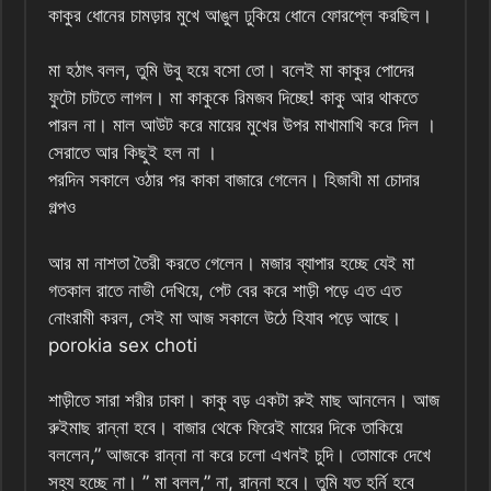
কাকুর ধোনের চামড়ার মুখে আঙুল ঢুকিয়ে ধোনে ফোরপ্লে করছিল।
মা হঠাৎ বলল, তুমি উবু হয়ে বসো তো। বলেই মা কাকুর পোদের
ফুটো চাটতে লাগল। মা কাকুকে রিমজব দিচ্ছে! কাকু আর থাকতে
পারল না। মাল আউট করে মায়ের মুখের উপর মাখামাখি করে দিল ।
সেরাতে আর কিছুই হল না ।
পরদিন সকালে ওঠার পর কাকা বাজারে গেলেন। হিজাবী মা চোদার
গল্পও
আর মা নাশতা তৈরী করতে গেলেন। মজার ব্যাপার হচ্ছে যেই মা
গতকাল রাতে নাভী দেখিয়ে, পেট বের করে শাড়ী পড়ে এত এত
নোংরামী করল, সেই মা আজ সকালে উঠে হিযাব পড়ে আছে।
porokia sex choti
শাড়ীতে সারা শরীর ঢাকা। কাকু বড় একটা রুই মাছ আনলেন। আজ
রুইমাছ রান্না হবে। বাজার থেকে ফিরেই মায়ের দিকে তাকিয়ে
বললেন,” আজকে রান্না না করে চলো এখনই চুদি। তোমাকে দেখে
সহ্য হচ্ছে না। ” মা বলল,” না, রান্না হবে। তুমি যত হর্নি হবে