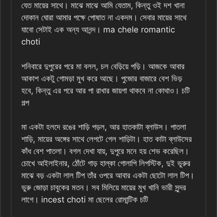
যেত মায়ের সাথে। মাঝে মাঝে আমি যেতাম, কিন্তু ওই দশ খানা
দোকান ঘোরা আমার পক্ষে পোষাত না একদম। সেবার মায়ের সাথে
যাবো সেটাই এক অন্য আনন্দ। ma chele romantic
choti
শনিবারে দুপুরের পরে মা বলল, চল বেড়িয়ে পড়ি। আজকে আবার
আকাশ একটু গোমড়া মুখ করে আছে। পুজোর বাজারে বেশ ভিড়
হবে, কিন্তু এর পরে আর পা রাখার জায়গা থাকবে না কোথাও। চটি
গল্প
মা একটা হলদে রঙের শাড়ি পড়ল, আর হাতকাটা ব্লাউস। পাতলা
শাড়ি, মায়ের অঙ্গের সাথে লেপটে গেল শাড়িটা। হাত কাটা ব্লাউসের
কাঁধ বেশ পাতলা। বগল দেখা যায়, দুপুরে মনে হয় শেভ করেছিল।
চোখে আইলাইনার, ঠোঁটে গাড় হাল্কা গোলাপি লিপস্টিক, দুই ভুরুর
মাঝে বড় একটা লাল টিপ তাঁর ওপরে আবার একটা ছোটো লাল টিপ।
ভুরু জোড়া চাবুকের মতন। সব মিলিয়ে মায়ের মুখ খানি ভারী সুন্দর
লাগে। incest choti মা ছেলের রোমান্টিক চটি