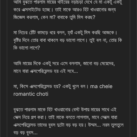
আমি বুঝতে পারলাম মায়ের থাইয়ের নড়াচড়া দেখে যে মা একটু একটু
করে এক্সসাইটেড হচ্ছে। তাই মাকে আরও হিট খাওয়ানোর জন্য
জিজ্ঞেস করলাম, কেন মা? বাবাকে তুমি মিস করছ?
মা নিচের ঠোঁট কামড়ে ধরে বলল, হ্যাঁ একটু মিস করছি আজকে।
বৃষ্টির দিনে তোর বাবা থাকলে বড় ভালো লাগে। তুই বল না, তোর কি
কি ভালো লাগে?
আমি মায়ের দিকে একটু সরে এসে বললাম, জানো বড় মেয়েদের,
মানে যারা এক্সপেরিয়েন্সড হয় এই সবে…
মা, কিসে এক্সপেরিয়েন্সড হয়? একটু খুলে বল। ma chele
romantic choti
বুঝতে পারলাম মাকে হিট খাওয়ানোর বেস্ট উপায় মায়ের সাথে এই
সেক্স নিয়ে গল্প করা। তাই মাকে বলতে লাগলাম, মানে সেক্সে যারা
এক্সপেরিয়েন্সড তাদের বুবস দুটো বড় বড় হয়। উম্মম… নরম তুলতুলে
বড় বড় বুবস…