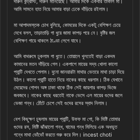
দারুন কন্ট্রাস্ট, দারুন মানিয়েছে। আমার দিকে একবার তাকাল মা।
আমি সামনে হাত নিয়ে আমার বাড়া ঢেকে দাঁড়িয়ে রইলাম।
মা আপাদমস্তক চোখ বুলিয়ে, কোমরের দিকে একটু বেশিক্ষণ চেয়ে
দেখে বলল, তাড়াতাড়ি গা ধুয়ে জামা কাপড় পরে নে। বৃষ্টির জল
বেশিক্ষণ গায়ে থাকলে ঠাণ্ডা লেগে যাবে।
আমি বাথরুমে ঢুকলাম গা ধুতে। তোয়ালে খুলতেই বাড়া একদম
কামানের মতন দাঁড়িয়ে গেল। একপাশে মায়ের সদ্য খোলা কালো
প্যান্টি দেখতে পেলাম। বুনো জানয়ারটা মাথার ভেতরে মাথা চাড়া দিয়ে
উঠল। কালো প্যান্টি হাতে নিয়ে নাকের কাছে ধরলাম। ঠিক যেখানে
মেয়েদের গোপন অঙ্গ ঢাকা থাকে ঠিক সেই জায়গার কাপড় ভিজে
জবজবে। নাকের কাছে ধরতেই নাকে ভেসে এল মায়ের গুদের জলে
ভেজা গন্ধ। ঠোঁটে চেপে সেই গুদের রসের স্বাদ নিলাম।
বেশ কিছুক্ষণ চুষলাম মায়ের প্যান্টি, উফফ মা গো, কি মিষ্টি তোমার
গুদের রস, মিষ্টি ঝাঁঝালো গন্ধ, ঘামের গন্ধ মিলিয়ে এক অধভুত
গন্ধে মাথা ভোঁভোঁ করতে শুরু করে দিল। incest choti