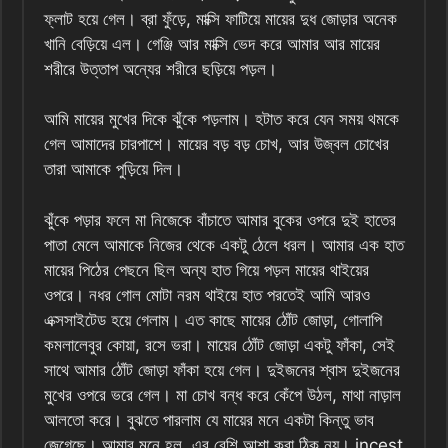
ফ্লাট হয়ে গেল। ব্রা ফুঁড়ে, মাক্সি ফাটিয়ে মায়ের দুধ জোড়ার অনেক
খানি বেড়িয়ে এল। গেঞ্জি আর মাক্সি ভেদ করে আমার আর মায়ের
শরীরে উত্তাপ অন্যের শরীরে ছড়িয়ে পড়ল।
আমি মায়ের মুখের দিকে ঝুঁকে পড়লাম। হটাত করে যেন সময় থমকে
গেল আমাদের চারপাশে। মায়ের বড় বড় চোখ, আর উজ্বল চোখের
তারা আমাকে পুড়িয়ে দিল।
ঝুঁকে পড়ার ফলে মা নিজেকে বাঁচাতে আমার বুকের ওপরে দুই হাতের
পাতা মেলে আমাকে নিজের থেকে একটু ঠেলে ধরল। আমার এক হাত
মায়ের পিঠের পেছনে ছিল অন্য হাত গিয়ে পড়ল মায়ের থাইয়ের
ওপরে। নধর গোল মোটা নরম থাইয়ে হাত পরতেই আমি আরও
এক্সসাইটেড হয়ে গেলাম। এত কাছে মায়ের ঠোঁট জোড়া, গোলাপি
কমলালেবুর কোয়া, রসে ভরা। মায়ের ঠোঁট জোড়া একটু ফাঁকা, সেই
সাথে আমার ঠোঁট জোড়া ফাঁকা হয়ে গেল। দুইজনের শ্বাস দুইজনের
মুখের ওপরে ভরে গেল। মা চোখ বন্ধ করে কেঁপে উঠল, মাথা নাড়াল
আলতো করে। বুঝতে পারলাম যে মায়ের মনে একটা কিন্তু ভাব
জেগেছে। আমার মনে হল, এর বেশি আশা করা ঠিক নয়। incest