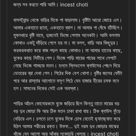
জন্য সব করতে পারি আমি। incest choti
বাসস্ট্যান্ড থেকে বাড়ির দিকে পা বাড়ালাম। বৃষ্টিটা আরো জোরে এল।
আমার একহাতে ছাতা, একহাতে ব্যাগ। মা আমার গা ঘেঁষে হাঁটছিল।
মুষলধারে বৃষ্টি নামে, দুজনেই ভিজে গেলাম অনেকটা। আমি বললাম
কোথাও একটু দাঁড়িয়ে গেলে হয় না। মা বলল, বাড়ি আর কিছুদুর।
করকরকরাত করে বাজ পড়ল কাছে কোথাও। মা আমার হাতের কাছে,
বুকের কাছে সিটিয়ে গেল। ভিজে শাড়ি মায়ের গায়ের সাথে লেপটে
গেছে ভিজে গামছার মতন। হলদে স্লিভলেস ব্লাউসের পেছন দিয়ে
ভেতরের ব্রা দেখা গেল। পিঠের দিক বেশ খোলা। বৃষ্টির জলের ফোঁটা
পরে আর রাস্তার আলোতে মসৃণ পিঠে যেন হাজার হীরের চমক মনে
হল। সামনের দিকের সেই এক অবস্থা।
শাড়ির আঁচল কোনোরকমে বুকে জড়িয়ে ছিল কিন্তু তাতে মায়ের বড়
বড় দুধ জোড়া কি আর ঠিক মতন ঢাকা রাখা যায়। ঠিক ব্লাউস ফুঁড়ে
বেড়িয়ে এল। চলতে চলে বুকের দিকে চোখ যেতেই ছ্যাতছ্যাত করে
উঠল আমার শরীরের রক্ত। উফফ… দুই নরম দুধ জোড়ার মাঝের
খাঁজে যেন আলো আর আঁধার লুকোচুরি খেলছে। incest choti