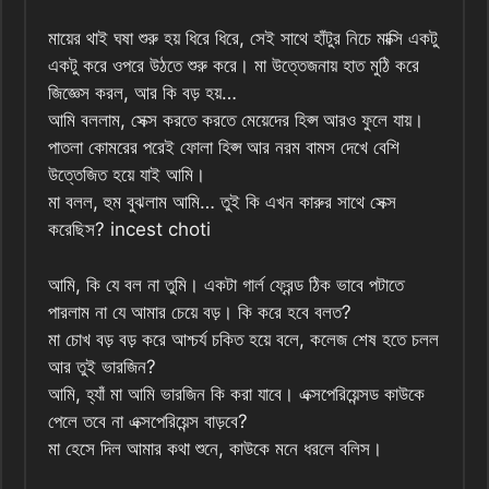
মায়ের থাই ঘষা শুরু হয় ধিরে ধিরে, সেই সাথে হাঁটুর নিচে মাক্সি একটু
একটু করে ওপরে উঠতে শুরু করে। মা উত্তেজনায় হাত মুঠি করে
জিজ্ঞেস করল, আর কি বড় হয়…
আমি বললাম, সেক্স করতে করতে মেয়েদের হিপ্স আরও ফুলে যায়।
পাতলা কোমরের পরেই ফোলা হিপ্স আর নরম বামস দেখে বেশি
উত্তেজিত হয়ে যাই আমি।
মা বলল, হুম বুঝলাম আমি… তুই কি এখন কারুর সাথে সেক্স
করেছিস? incest choti
আমি, কি যে বল না তুমি। একটা গার্ল ফ্রেন্ড ঠিক ভাবে পটাতে
পারলাম না যে আমার চেয়ে বড়। কি করে হবে বলত?
মা চোখ বড় বড় করে আশ্চর্য চকিত হয়ে বলে, কলেজ শেষ হতে চলল
আর তুই ভারজিন?
আমি, হ্যাঁ মা আমি ভারজিন কি করা যাবে। এক্সপেরিয়েন্সড কাউকে
পেলে তবে না এক্সপেরিয়েন্স বাড়বে?
মা হেসে দিল আমার কথা শুনে, কাউকে মনে ধরলে বলিস।