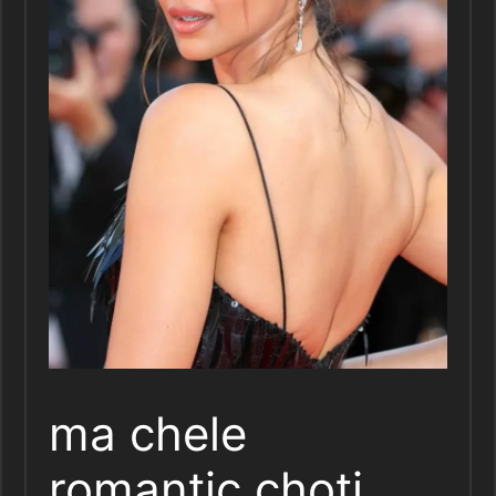
ma chele
romantic choti