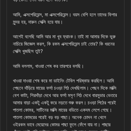
আমি, এক্সপেরিয়েন্স, মা এক্সপেরিয়েন্স। বয়স বেশি হলে তাদের ফিগার
সুন্দর হয়, দারুন সেক্সি হয়ে যায়।
আগেই বলেছি আমি আর মা খুব ফ্রাংক। তাই মা আমার দিকে ভুরু
নাচিয়ে জিজ্ঞেস করল, কি রকম এক্সপেরিয়েন্স চাই তোর? কি ধরনের
সেক্সি খুজছিস তুই?
আমি বললাম, খাওয়া শেষ কর তারপরে বলছি।
খাওয়া দাওয়া শেষ করে মা ডাইনিং টেবিল পরিষ্কার করছিল। আমি
পেছনে দাঁড়িয়ে মায়ের ফর্সা চওড়া পিঠ দেখছিলাম। পেছন দিকে মাক্সি
বেশ কাটা, শিরদাঁড়া দেখে আর ফর্সা মসৃণ পিঠ দেখে বারমুডার ভেতরে
আমার বাড়া একটু একটু করে নড়তে শুরু করল। চওড়া পিঠের পরেই
পাতলা কোমর, সাটিনের মাক্সি মায়ের বডিতে একদম লেপে গেছে।
পাতলা কোমরের পরেই বড় বড় পাছা। অনেক চোদন না খেলে
ওইরকম ভাবে মেয়েদের কোমর পাছা ফুলে ফেঁপে যায় না। পাছার