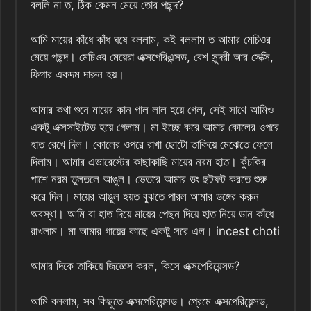
বললি না ত, ঠিক কেমন মেয়ে তোর পছন্দ?
আমি মায়ের কাঁধে কাঁধ ঘষে বললাম, কই বললাম ত আমার মেচিওর
মেয়ে পছন্দ। মেচিওর মেয়েরা এক্সপেরিএন্সড, বেশ সুন্দরী আর সেক্সি,
ফিগার একদম দারুন হয়।
আমার কথা শুনে মায়ের কান গাল লাল হয়ে গেল, সেই সাথে আমিও
একটু এক্সসাইটেড হয়ে গেলাম। মা ইচ্ছে করে আমার কোলের ওপরে
হাত রেখে দিল। কোলের ওপরে রাখা ছোটো তাকিয়ে মেঝেতে ফেলে
দিলাম। আমার এভারেস্টের কাছাকাছি মায়ের নরম হাত। কুঁচকির
পাশে নরম তুলতলে আঙুল। ভেতরে আমার ডং ছটফট করতে শুরু
করে দিল। মায়ের আঙুল হয়ত বুঝতে পারল আমার ডঙ্গের করুন
অবস্থা। আমি বা হাত দিয়ে মায়ের পেছন দিয়ে হাত নিয়ে ডান কাঁধে
রাখলাম। মা আমার গায়ের কাছে একটু সরে এল। incest choti
আমার দিকে তাকিয়ে জিজ্ঞেস করল, কিসে এক্সপেরিয়েন্সড?
আমি বললাম, সব কিছুতে এক্সপেরিয়েন্সড। প্রেমে এক্সপেরিয়েন্সড,