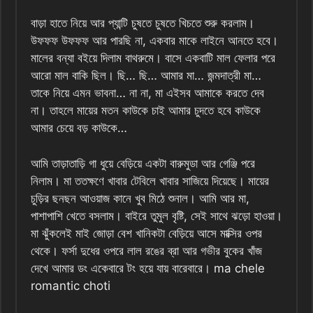
বাড়া হাতে নিয়ে আর প্যান্টি চুষতে চুষতে খিচতে শুরু করলাম।
উফফফ উফফফ আর পারছি না, একবার মাকে লাইনে আনতে হবে।
মালের বন্যা বইয়ে দিলাম বাথরুমে। বাসে একবাটি মাল ফেলার পরে
আরো মাল বাকি ছিল। ছি… ছি… আমার মা… জন্মদাত্রী মা…
তাকে নিয়ে এমন ভাবনা… না না, মা এইসব আমাকে করতে দেব
না। তাহলে মায়ের মতন কাউকে চাই আমার চুদতে হবে কাউকে
আমার চেয়ে বড় কাউকে…
আমি তাড়াতাড়ি গা ধুয়ে বেড়িয়ে একটা বারুমুডা আর গেঞ্জি পরে
নিলাম। মা ততক্ষণে খাবার টেবিলে খাবার সাজিয়ে দিয়েছে। মায়ের
চুড়ির ছনছন আওয়াজ কানে খুব মিঠে শুনাল। আমি আর মা,
পাশাপাশি খেতে বসলাম। বাইরে তুমুল বৃষ্টি, সেই সাথে ঝড়ো হাওয়া।
মা ঝুঁকলেই মাই জোড়া বেশ খানিকটা বেড়িয়ে আসে মাক্সির ওপর
থেকে। ফর্সা দুধের ওপরে লাল রঙের ব্রা আর গভীর বুকের খাঁজ
দেখে আমার ডং একেবারে টং হয়ে যায় বারেবারে। ma chele
romantic choti