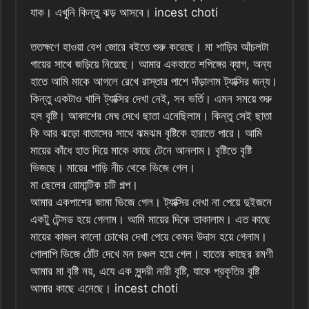
যাক। এখুনি কিন্তু ঝড় আসবে। incest choti
ততক্ষণে হাওয়া বেশ জোরে বইতে শুরু করেছে। মা শাড়ির আঁচলটা
গায়ের সাথে জড়িয়ে নিয়েছে। আমার একহাতে শপিঙ্গের ব্যাগ, অন্য
হাতে আমি মাকে আগলে রেখে রাস্তার পাশে দাঁড়ালাম ট্যাক্সির জন্য।
কিন্তু একটাও খালি ট্যাক্সির দেখা নেই, সব ভর্তি। এমন সময়ে শুরু
হল বৃষ্টি। আকাশের মেঘ দেখে ছাতা এনেছিলাম। কিন্তু সেই ছাতা
কি আর ঝড়ো বাতাসের সাথে ঝমঝম বৃষ্টিকে হারাতে পারে। আমি
মায়ের কাঁধে হাত দিয়ে মাকে কাছে টেনে আনলাম। বৃষ্টিতে বৃষ্টি
ভিজছে। মায়ের শাড়ি নীচ থেকে ভিজে গেল।
মা ছেলের রোমান্টিক চটি গল্প।
আমার একপাশের জামা ভিজে গেল। ট্যাক্সির দেখা না পেয়ে দুইজনে
একটু টেন্সড হয়ে গেলাম। আমি মায়ের দিকে তাকালাম। এত কাছে
মায়ের কাজল কালো চোখের দেখা পেয়ে কেমন উদাস হয়ে গেলাম।
গোলাপি ভিজে ঠোঁট দেখে মন চঞ্চল হয়ে গেল। হাতের কাছের রমণী
আমার মা বৃষ্টি নয়, এযে এক সুন্দরী নারী বৃষ্টি, যাকে প্রকৃতির বৃষ্টি
আমার কাছে এনেছে। incest choti