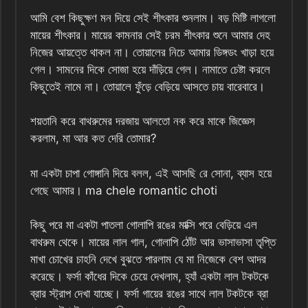
আমি বেশ কিছুক্ষণ মন দিয়ে সেই শীৎকার শুনলাম। বড় মিষ্টি লাগলো
মায়ের শীৎকার। মায়ের কামনার সেই চরম শীৎকার শুনে আমার দেহ
নিজের আয়ত্তে থাকল না। তোয়ালের নিচে আমার ডিঙ্গডং খাড়া হয়ে
গেল। সামনের দিকে সোজা হয়ে দাঁড়িয়ে গেল। নামাতে চেষ্টা করলে
কিছুতেই নামে না। তোয়ালে ফুঁড়ে বেড়িয়ে আসতে চায় বারেবারে।
শয়তানি করে বাথরুমের দরজায় আলতো নক করে মাকে জিজ্ঞেস
করলাম, মা আর কত দেরি তোমার?
মা একটা চাপা গোঙ্গানি দিয়ে বলল, এই আসছি রে সোনা, ব্যাস হয়ে
গেছে আমার। ma chele romantic choti
কিছু পরে মা একটা পাতলা গোলাপি রঙের মাক্সি পরে বেড়িয়ে এল
বাথরুম থেকে। মায়ের লাল গাল, গোলাপি ঠোঁট আর ভাসাভাসা তৃপ্তি
মাখা চোখের চাহনি দেখে বুঝতে পারলাম যে মা নিজেকে বেশ আদর
করেছে। ফর্সা কাঁধের দিকে চেয়ে দেখলাম, হ্যাঁ একটা লাল টকটকে
ব্রার স্ট্রাপ দেখা যাচ্ছে। ফর্সা গায়ের রঙের সাথে লাল টকটকে ব্রা