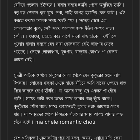
বেড়িয়ে পড়লাম দুইজনে। যাবার সময়ে ট্যাক্সি পেতে অসুবিধে হয়নি।
বড় বড় দোকান ঘুরে ঘুরে দেখা, শাড়ি কাপড় ইতাদ্যি কেন কাটা। এই
করতে করতে অনেক সময় কেটে গেল। সন্ধ্যে নেমে এল
কোলকাতার বুকে, সেই সাথে আকাশে জমে উঠল মেঘের নাচন
কোঁদন। গুরগুর, চড়চড় করে মাঝে মাঝে বাজ ডাকে। ওইদিকে
পুজোর বাজার করতে যেন সারা কোলকাতা সেই জায়গায় ভেঙ্গে
পড়েছে। লোকে লোকারণ্য, ফুটপাথ, রাস্তায় কোথাও পা ফেলার
জায়গা নেই।
সুন্দরী কাউকে দেখলে মানুষের নোলা থেকে যেন কুকুরের মতন লাল
টপকায়। লোকের ধাক্কা থেকে মাকে বাঁচিয়ে আমি মায়ের পেছনে হাত
দিয়ে আগলে রেখে হাঁটছি। মা আমার বাজু ধরে একদম গা ঘেঁষে
হাটে। মায়ের ভারী নরম দুধের সাথে আমার বাজু ছুঁয়ে থাকে।
কুনুইয়ের খোঁচা মাঝে মাঝে অজান্তেই বুকের নরম জায়গায় লেগে
যায়। মা অন্যদের থেকে নিজেকে বাঁচানোর জন্য আরও আমার কাছ
ঘেঁষে হাটে। ma chele romantic choti
বেশ খানিকক্ষণ কেনাকাটার পরে মা বলল, অভ্র, এবারে বাড়ি ফেরা