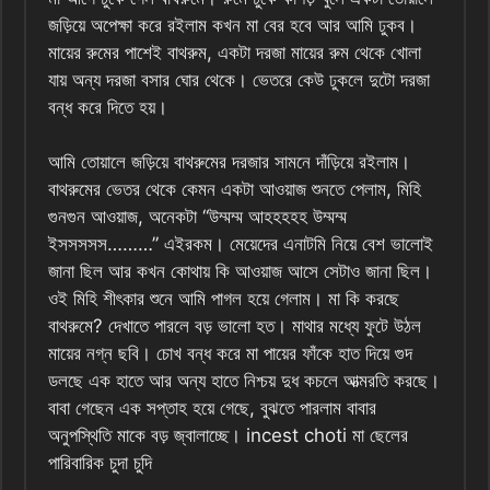
জড়িয়ে অপেক্ষা করে রইলাম কখন মা বের হবে আর আমি ঢুকব।
মায়ের রুমের পাশেই বাথরুম, একটা দরজা মায়ের রুম থেকে খোলা
যায় অন্য দরজা বসার ঘোর থেকে। ভেতরে কেউ ঢুকলে দুটো দরজা
বন্ধ করে দিতে হয়।
আমি তোয়ালে জড়িয়ে বাথরুমের দরজার সামনে দাঁড়িয়ে রইলাম।
বাথরুমের ভেতর থেকে কেমন একটা আওয়াজ শুনতে পেলাম, মিহি
গুনগুন আওয়াজ, অনেকটা “উম্মম্ম আহহহহহ উম্মম্ম
ইসসসসস………” এইরকম। মেয়েদের এনাটমি নিয়ে বেশ ভালোই
জানা ছিল আর কখন কোথায় কি আওয়াজ আসে সেটাও জানা ছিল।
ওই মিহি শীৎকার শুনে আমি পাগল হয়ে গেলাম। মা কি করছে
বাথরুমে? দেখাতে পারলে বড় ভালো হত। মাথার মধ্যে ফুটে উঠল
মায়ের নগ্ন ছবি। চোখ বন্ধ করে মা পায়ের ফাঁকে হাত দিয়ে গুদ
ডলছে এক হাতে আর অন্য হাতে নিশ্চয় দুধ কচলে আত্মরতি করছে।
বাবা গেছেন এক সপ্তাহ হয়ে গেছে, বুঝতে পারলাম বাবার
অনুপস্থিতি মাকে বড় জ্বালাচ্ছে। incest choti মা ছেলের
পারিবারিক চুদা চুদি