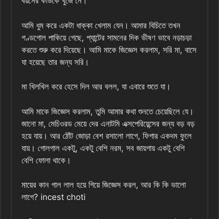
বয়সের কাউকে খুঁজে নে।
আমি ধুম করে একটা ধাক্কা খেলাম যেন। আমার বিচিতে তখন
গণ্ডগোল পাকিয়ে গেছে, প্যান্টের সামনের দিক ভীষণ ভাবে নড়াচড়া
করতে শুরু করে দিয়েছে। আমি মাকে জিজ্ঞেস করলাম, সরি মা, বাসে
যা হয়েছে তার জন্য সরি।
মা খিলখিল করে হেসে দিল আর বলল, যা এবারে শুতে যা।
আমি মাকে জিজ্ঞেস করলাম, তুমি আমার কথা শুনতে চেয়েছিলে যে।
জানো মা, মেচিওরড মেয়ে দের এনাটমি এক্সপেরিয়েন্সের জন্য বড় বড়
হয়ে যায়। আর ঠোঁট জোড়া বেশ রসালো লাগে, ফিগার একদম ফুলে
যায়। গোলগাল একটু, একটু বেশি নরম, সব জায়গায় একটু বেশি
বেশি ফোলা থাকে।
মায়ের কান গাল লাল হয়ে গিয়ে জিজ্ঞেস করল, আর কি কি ভালো
লাগে? incest choti