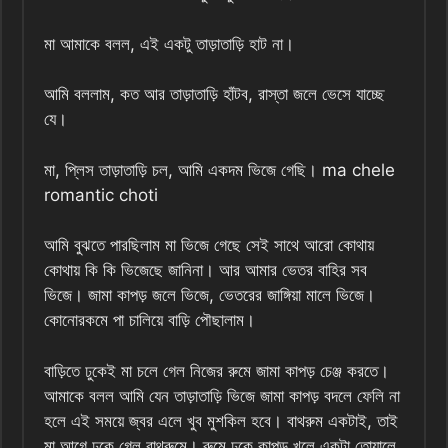
মা আমাকে বলল, এই একটু তাড়াতাড়ি হাট না।
আমি বললাম, কত আর তাড়াতাড়ি হাঁটব, রাস্তা জলে ভেসে যাচ্ছে
যে।
মা, প্লিস তাড়াতাড়ি চল, আমি একদম ভিজে গেছি। ma chele
romantic choti
আমি বুঝতে পারছিলাম মা ভিজে গেছে সেই সাথে আরো কোথায়
কোথায় কি কি ভিজেছে জানিনা। আর আমার ভেতর বাহির সব
ভিজে। জামা কাপড় জলে ভিজে, ভেতরের জাঙ্গিয়া মালে ভিজে।
কোনোরকমে পা চালিয়ে বাড়ি পৌছালাম।
বাড়িতে ঢুকেই মা চলে গেল নিজের রুমে জামা কাপড় চেঞ্জ করতে।
আমাকে বলল আমি যেন তাড়াতাড়ি ভিজে জামা কাপড় বদলে ফেলি না
হলে এই সময়ে জ্বর এলে খুব মুশকিল হবে। বাথরুম একটাই, তাই
মা আগে ঢুকে গেল বাথরুমে। রুমে ঢুকে কাপড় খুলে একটা তোয়ালে