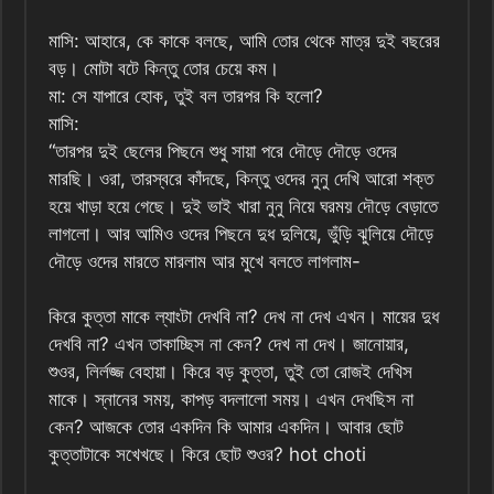
মাসি: আহারে, কে কাকে বলছে, আমি তোর থেকে মাত্র দুই বছরের
বড়। মোটা বটে কিন্তু তোর চেয়ে কম।
মা: সে যাপারে হোক, তুই বল তারপর কি হলো?
মাসি:
“তারপর দুই ছেলের পিছনে শুধু সায়া পরে দৌড়ে দৌড়ে ওদের
মারছি। ওরা, তারস্বরে কাঁদছে, কিন্তু ওদের নুনু দেখি আরো শক্ত
হয়ে খাড়া হয়ে গেছে। দুই ভাই খারা নুনু নিয়ে ঘরময় দৌড়ে বেড়াতে
লাগলো। আর আমিও ওদের পিছনে দুধ দুলিয়ে, ভুঁড়ি ঝুলিয়ে দৌড়ে
দৌড়ে ওদের মারতে মারলাম আর মুখে বলতে লাগলাম-
কিরে কুত্তা মাকে ল্যাংটা দেখবি না? দেখ না দেখ এখন। মায়ের দুধ
দেখবি না? এখন তাকাচ্ছিস না কেন? দেখ না দেখ। জানোয়ার,
শুওর, লির্লজ্জ বেহায়া। কিরে বড় কুত্তা, তুই তো রোজই দেখিস
মাকে। স্নানের সময়, কাপড় বদলালো সময়। এখন দেখছিস না
কেন? আজকে তোর একদিন কি আমার একদিন। আবার ছোট
কুত্তাটাকে সখেখছে। কিরে ছোট শুওর? hot choti