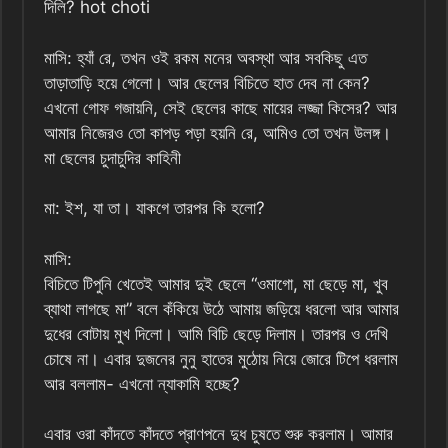
দিলি? hot choti
মাসি: হ্যাঁ রে, তখন ওই রকম মনের অবস্থা আর সবকিছু এত
তাড়াতাড়ি হয়ে গেলো। আর ছেলের বিচিতে হাত দেব না কেন?
এখনো গোফ গজায়নি, সেই ছেলের কাছে মায়ের লজ্জা কিসের? আর
আমার নিজেরও তো কাপড় পড়া হয়নি রে, আমিও তো তখন উলঙ্গ।
মা ছেলের চুদাচুদির কাহিনী
মা: ইশ, যা তা। যাকগে তারপর কি হলো?
মাসি:
বিচিতে টিপুনি খেতেই আমার দুই ছেলে “ওমাগো, মা ছেড়ে মা, খুব
ব্যাথা লাগছে মা” বলে কঁকিয়ে উঠে আমায় জড়িয়ে ধরলো আর আমার
দুধের বোটায় মুখ দিলো। আমি বিচি ছেড়ে দিলাম। তারপর ও দেখি
চোষে না। এবার দুজনের নুনু হাতের মুঠোয় নিয়ে জোরে টিপে ধরলাম
আর বললাম- এখনো ন্যাকামি হচ্ছে?
এবার ওরা কাঁদতে কাঁদতে প্রাণপনে দুধ চুষতে শুরু করলাম। আমার