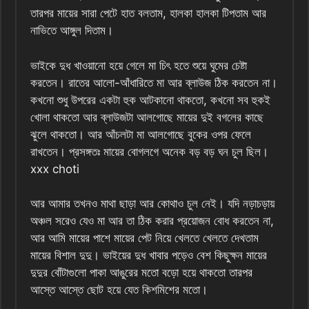
তারপর মায়ের সারা পেটে হাত বলতাম, হালকা হালকা টিপতাম আর
নাভিতে আঙ্গুল দিতাম।
ভাইকে দুধ খাওয়ানো হয়ে গেলে মা চিৎ হতে শুয়ে ঘুমের চেষ্টা
করতেন। রাতের আলো-আঁধারিতে মা আর ব্লাউজ ঠিক করতেন না।
কখনো শুধু উপরের একটা হুক আটকানো থাকতো, কখনো সব হুকই
খোলা থাকতো আর ব্লাউজটা আলগোছে মায়ের দুই বগলের কাছে
ঝুলে থাকতো। আর আঁচলটা মা আলগোছে বুকের ওপর ফেলে
রাখতেন। প্রসঙ্গতঃ মায়ের বোগলগে অনেক বড় বড় ঘন চুল ছিল।
xxx choti
আর আমার তখনও মাথা ছাড়া আর কোথাও চুল নেই। যদি নড়াচড়ায়
অঞ্চল সরেও যেও মা আর তা ঠিক করার প্রয়োজন বোধ করতেন না,
আর আমি মায়ের পাশে মায়ের পেট নিয়ে খেলতে খেলতে দেখতাম
মায়ের বিশাল দুদু। ভাইয়ের দুধ খাবার পড়েও বেশ কিছুক্ষন মায়ের
দুদুর বোঁটাগুলো পাকা আঙুরের মতো বড়ো হয়ে থাকতো তারপর
আস্তে আস্তে ছোট হয়ে যেত কিশমিশের মতো।