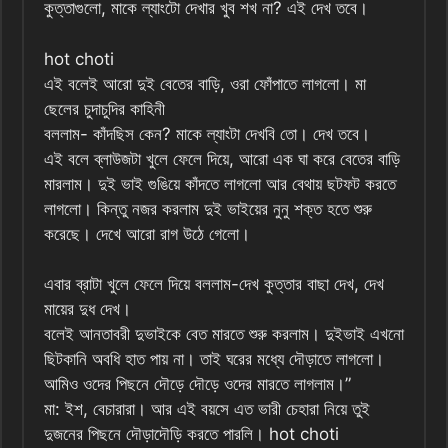
কুত্তাগুলো, মাকে ল্যাংটো দেখার খুব শখ না? এই দেখ তবে।
hot choti
এই বলেই আরো দুই বেতের বাড়ি, ওরা ফোঁপাতে লাগলো। মা
ছেলের চুদাচুদির কাহিনী
বললাম- কাঁদছিস কেন? মাকে ল্যাংটা দেখবি তো। দেখ তবে।
এই বলে ব্লাউজটা খুলে ফেলে দিয়ে, আরো এক ঘা করে বেতের বাড়ি
মারলাম। দুই ভাই গুঙিয়ে কাঁদতে লাগলো আর বেথায় ছটফট করতে
লাগলো। কিন্তু নজর করলাম দুই ভাইয়ের নুনু শক্ত হতে শুরু
করেছে। দেখে আরো রাগ উঠে গেলো।
এবার ব্রাটা খুলে ফেলে দিয়ে বললাম-দেখ কুত্তার বাছা দেখ, দেখ
মায়ের দুধ দেখ।
বলেই আনতাবরী দুভাইকে বেত মারতে শুরু করলাম। দুইভাই এখনো
ছিটকানি অবধি হাত পায় না। তাই ঘরের মধ্যে দৌড়াতে লাগলো।
আমিও ওদের পিছনে দৌড়ে দৌড়ে ওদের মারতে লাগলাম।”
মা: ইশ, বেচারারা। আর এই বয়সে এত ভারী চেহারা নিয়ে তুই
দুজনের পিছনে দৌড়াদৌড়ি করতে পারলি। hot choti