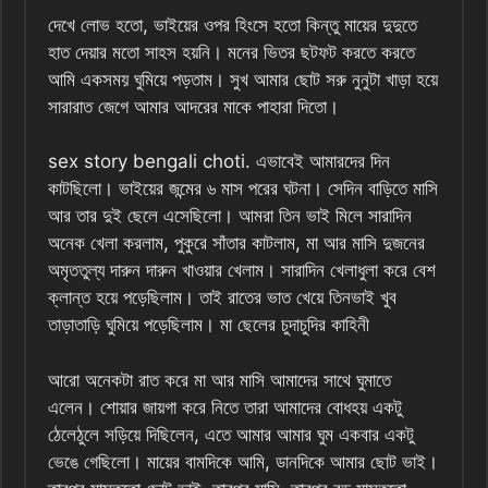
দেখে লোভ হতো, ভাইয়ের ওপর হিংসে হতো কিন্তু মায়ের দুদুতে
হাত দেয়ার মতো সাহস হয়নি। মনের ভিতর ছটফট করতে করতে
আমি একসময় ঘুমিয়ে পড়তাম। সুখ আমার ছোট সরু নুনুটা খাড়া হয়ে
সারারাত জেগে আমার আদরের মাকে পাহারা দিতো।
sex story bengali choti. এভাবেই আমারদের দিন
কাটছিলো। ভাইয়ের জন্মের ৬ মাস পরের ঘটনা। সেদিন বাড়িতে মাসি
আর তার দুই ছেলে এসেছিলো। আমরা তিন ভাই মিলে সারাদিন
অনেক খেলা করলাম, পুকুরে সাঁতার কাটলাম, মা আর মাসি দুজনের
অমৃততুল্য দারুন দারুন খাওয়ার খেলাম। সারাদিন খেলাধুলা করে বেশ
ক্লান্ত হয়ে পড়েছিলাম। তাই রাতের ভাত খেয়ে তিনভাই খুব
তাড়াতাড়ি ঘুমিয়ে পড়েছিলাম। মা ছেলের চুদাচুদির কাহিনী
আরো অনেকটা রাত করে মা আর মাসি আমাদের সাথে ঘুমাতে
এলেন। শোয়ার জায়গা করে নিতে তারা আমাদের বোধহয় একটু
ঠেলেঠুলে সড়িয়ে দিছিলেন, এতে আমার আমার ঘুম একবার একটু
ভেঙে গেছিলো। মায়ের বামদিকে আমি, ডানদিকে আমার ছোট ভাই।