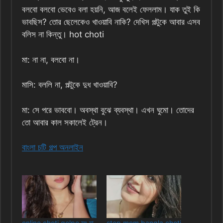
বলবো বলবো ভেবেও বলা হয়নি, আজ বলেই ফেললাম। যাক তুই কি
ভাবছিস? তোর ছেলেকেও খাওয়াবি নাকি? দেখিস পল্টুকে আবার এসব
বলিস না কিন্তু। hot choti
মা: না না, বলবো না।
মাসি: বললি না, পল্টুকে দুধ খাওয়াবি?
মা: সে পরে ভাববো। অবস্থা বুঝে ব্যবস্থা। এখন ঘুমো। তোদের
তো আবার কাল সকালেই ট্রেন।
বাংলা চটি গল্প অনলাইন
online choti golpo সৎ মা
step mom bangla choti