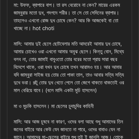
মা: উফফ, ব্যাপারে বাপ। তা রস বেরোবে না কেন? মায়ের এরকম
জাম্বুরার মতো দুধ, গদগদে শরীর। তা সে তো সেদিনের ব্যাপার।
তাহলেও এখনো রোজ দুধ চোষে কেন? আর কি আজকেই বা তো
খাচ্ছে না। hot choti
মাসি: আমার দুই ছেলে ছোটবেলার মতি আদরেই আমার দুধ চোষে,
আমার চোখেও ওরা এখনো আমার অবুঝ ছেলে। কিন্তু বোন, মিথ্যে
বলব না, তোর জামাই বাবুওতো তোর বরের মতো প্রায় সারা বছর
বিদেশে থাকে, ওরা যখন দুধ চোষে তখন আরামও হয়। আর আমার
যদি জাম্বুরা সাইজ হয় তোর তো পাকা তাল, তাও আবার সত্যি সত্যি
দুধে ভরা। পল্টু তোর দুধ খেতে পেলে তো জেগে থাকতে থাকতেই ওর
মাল বেরিয়ে যাবে। (বলে মাসি একটা মুচি হাসলেন)
মা ও মুচকি হাসলেন। মা ছেলের চুদাচুদির কাহিনী
মাসি: আর আজ চুষবে না কারণ, ওদের বলা আছে শুধু আমাদের তিন
জনের বাইরে আর কেউ যেন জানতে না পারে, ওদের বাবাও যেন না
জানে। আমাদের মা-ছেলের বাইরে শুধু তুই ই জানলি আজ। তোকে