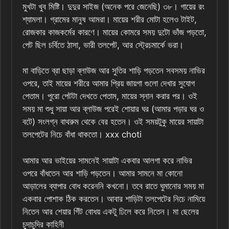
মুখটা খুব মিষ্টি। দুদুর সাইজ (অনেক পরে জেনেছি) ৩৮। গায়ের রং
শ্যামলা। গ্রামের মানুষ আমরা। মায়ের শরীর মোটা হলেও টাইট,
রোজকার কাজকর্মের কারণে। মায়ের কোমরে সময় দুটো ভাঁজ পড়তো,
পেট ছিল চর্বিতে ঠাসা, ভারী তলপেট, আর স্ট্রেচমার্কে ভরা।
মা বাড়িতে ব্রা ছাড়া ব্লাউজ আর সুতির শাড়ি পড়তেন সবসময় নাভির
ওপরে, তাই মায়ের শরীরে আমার প্রিয় জায়গা গুলো দেখার সুযোগ
পেতাম। পুরো পেটটা দেখতে পেতাম, মায়ের স্নান করার পর। ওই
সময় মা শুধু সায়া আর ব্লাউজ পরেই শোয়ার ঘর (আমার পড়ার ঘর ও
বটে) সংলগ্ন বাথরুম থেকে বের হতেন। ওই সময়টুকু মায়ের সায়াটা
তলপেটের নিচে বাঁধা থাকতো। xxx choti
আমার আর ভাইয়ের সামনেই সায়াটা একবার আলগা করে নাভির
ওপরে বাঁধতেন আর শাড়ি পড়তেন। আমার সামনে মা কোনো
আড়ালের ব্যাপার বোধ করেননি কখনো। তবে রাতে ঘুমানোর সময় মা
একবার পোশাক ঠিক করতেন। আবার শাড়িটা তলপেটের নিচে নামিয়ে
নিতেন আর শেয়ার গিঁট বোধয় একটু ঢিলে করে নিতেন। মা ছেলের
চুদাচুদির কাহিনী