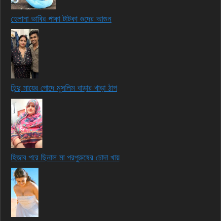
হেলানা ভাবির পাকা টাটকা গুদের আগুন
হিন্দু মায়ের পোদে মুসলিম বাড়ার খাড়া ঠাপ
হিজাব পরে ছিনাল মা পরপুরুষের চোদা খায়