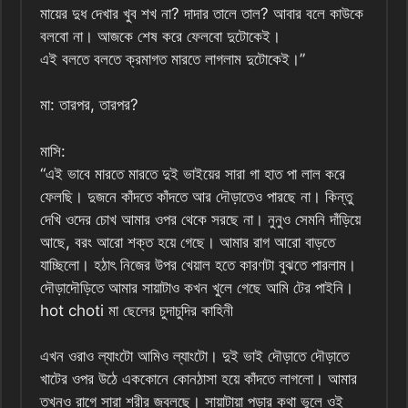
মায়ের দুধ দেখার খুব শখ না? দাদার তালে তাল? আবার বলে কাউকে
বলবো না। আজকে শেষ করে ফেলবো দুটোকেই।
এই বলতে বলতে ক্রমাগত মারতে লাগলাম দুটোকেই।”
মা: তারপর, তারপর?
মাসি:
“এই ভাবে মারতে মারতে দুই ভাইয়ের সারা গা হাত পা লাল করে
ফেলছি। দুজনে কাঁদতে কাঁদতে আর দৌড়াতেও পারছে না। কিন্তু
দেখি ওদের চোখ আমার ওপর থেকে সরছে না। নুনুও সেমনি দাঁড়িয়ে
আছে, বরং আরো শক্ত হয়ে গেছে। আমার রাগ আরো বাড়তে
যাচ্ছিলো। হঠাৎ নিজের উপর খেয়াল হতে কারণটা বুঝতে পারলাম।
দৌড়াদৌড়িতে আমার সায়াটাও কখন খুলে গেছে আমি টের পাইনি।
hot choti মা ছেলের চুদাচুদির কাহিনী
এখন ওরাও ল্যাংটো আমিও ল্যাংটো। দুই ভাই দৌড়াতে দৌড়াতে
খাটের ওপর উঠে এককোনে কোনঠাসা হয়ে কাঁদতে লাগলো। আমার
তখনও রাগে সারা শরীর জ্বলছে। সায়াটায়া পড়ার কথা ভুলে ওই