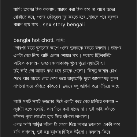
মাসি: তারপর ঠিক করলাম, মারধর করা ঠিক হবে না আগে ওদের
বোঝাতে হবে, ওদের কৌতূহল দূর করতে হবে..নাহলে পরে স্বভাব
খারাপ হয়ে যাবে.. sex story bengali
bangla hot choti. মাসি:
“তারপর রাতে ঘুমানোর আগে ওদের দুজনকে বসতে বললাম। তারপর
একটা বেত নিয়ে আমি এলাম শোয়ার ঘরে। দরজার ছিটকানিটা
আটকে বললাম- দুজনে জামাকাপড় খুলে পুরো ল্যাংটো হ।
দুই ভাই তো আমার কথা শুনে চমকে গেলো। কিন্তু আমার চোখ
দেখে আর হাতের বেত দেখে ভয়ে তাড়াতাড়ি পুরো জামাকাপড় খুলল
লাগলো ভয়ে কাঁপতে কাঁপতে। দুজনে শুধু জাঙ্গিয়া পরে দাঁড়িয়ে আছে।
আমি সপাট সপাট দুজনের পিঠে একটা করে বেত চালিয়ে বললাম –
ল্যাংটা হতে বলেছি, কান দিয়ে কথা যাচ্ছে না। দুই ভাই কাঁদতে
কাঁদতে পুরো ল্যাংটো হয়ে দিয়ে কাঁপতে লাগলো।
এবার আমি শাড়ির আঁচল টা ফেলে দিয়ে আবার দুজনকে একটা করে
বাড়ি লাগলাম, দুই হয় ব্যাথায় ছিটকে উঠলো। বললাম-কিরে