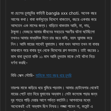
মা ছেলের চুদাচুদির কাহিনী bangla xxx choti. অনেক বছর
আগের কথা। বাবা কর্মসূত্রে বিদেশে থাকতেন, বছরে একবার করে
আসতেন এক মাসের জন্য। বাড়িতে থাকতাম আমি, মা, দাদু,
ঠাকুমা। যেবছরে আমার জীবনের সবচেয়ে স্মরণীয় ঘটনা ঘটেছিলো
তখনও আমার মাধ্যমিক দিতে চার বছর বাকি, বয়স আন্দাজ করে
নিন। আমি মায়ের সাথেই ঘুমাতাম। বাবা যখন আসত তখন মা বাবার
মাঝখানে শুয়ে বাবার মুখ থেকে বিদেশের গল্প শুনতাম। তাই বছরের ১
মাস বাবা চুদতো বাকি ১১ মাস আমি চুদতাম মাকে সেই ঘটনা নিচে
বর্ণনা করছি-
বিডি সেক্স স্টোরি-
মামিকে সাত বছর ধরে চুদছি
তারপর মাকে জড়িয়ে ধরে ঘুমিয়ে পড়তাম। আমার ছোটবেলার থেকেই
মায়ের পেটে হাত দিয়ে ঘুমানোর অভ্যাস। সেটা কলেজে পড়ার জন্য
দূর শহরে পাড়ি দেয়ার আগে পর্যন্ত কাটেনি। আপনাদের মধ্যে
অনেকেরই এই অভ্যাস ছিল নিশ্চয়। লজ্জা পাবেন না, কমেন্ট এ