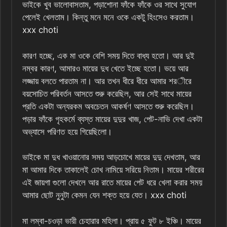
ভাইকে খুব ভালোবাসতাম, পড়াশোনা ফাঁকে ফাঁকে ওর সাথে সুযোগ
পেলেই খেলতাম। কিন্তু মনে মনে ওকে একটু হিংসেও করতাম।
xxx choti
কারণ হচ্ছে, এক মা ওকে বেশি সময় দিতে বাধ্য হতো। আর দুই
নম্বর কারণ, আমারও মায়ের দুধ খেতে ইচ্ছে হতো। ভয়ে আর
লজ্জায় বলতে পারতাম না। আর তখন ধীরে ধীরে আমার শরীরে
বয়সোচিত পরিবর্তন আসতে শুরু করেছিল, আর সেই সাথে মায়ের
প্রতি একটা অন্যরকম অবচেতন আকর্ষণ আসতে শুরু করেছিল।
পড়ার ফাঁকে গৃহকর্মে ব্যস্ত মায়ের দুদুর খাজ, পেট-নাভি দেখা একটা
অভ্যাসে পরিণত হয়ে গিয়েছিলো।
ভাইকে মা দুধ খাওয়ানোর সময় আড়চোখে মায়ের দুদু দেখতাম, আর
মা আমার দিকে তাকালেই চোখ নামিয়ে সরিয়ে নিতাম। মায়ের শরীরের
এই জায়গা গুলো দেখলে আর রাতে মায়ের পেট ধরে খেলা করার সময়
আমার ছোট নুনুটা কেমন যেন শক্ত হয়ে যেত। xxx choti
মা লম্বা-চওড়া ভারী চেহারার মহিলা। প্রায় ৫ ফুট ৮ ইঞ্চি। মায়ের