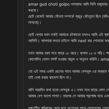
amar gud choti golpo নমস্কার আমি লিলি মজুমদার। আ
করবো।
ছোট থেকেই আমার যৌনতা সম্পর্কে প্রচুর কৌতূহল ছিল (যদিও
লাগতো)।
ছোট বেলায় যখন সবাই আমাকে চটকাতো তখনও আমি এই ব্য
আসিনি। আপনারা শুনতে চাইলে আমি next বার শোনাবো অবশ
তখন আমার বয়স সবে মাত্র ১৮ বছর। ক্লাস ১২ এ পড়ি। প
কোনোদিন তেমন ফার্স্ট হওয়ার আনন্দ ও অনুভব করিনি।
তো এই সময় একটা ছেলের সাথে আমার ফেসবুক এর মাধ্যমে আল
তাই দেখা করার ঝামেলা ছিল না।
খালি সারাদিন কথা হতো ফেসবুক এ। তখন সবে মাত্র ফোন পে
আমার বেশ ভালো লাগত। তারপর সে আমায় প্রপোজ করে এবং
রক্ষণশীল পরিবারের মেয়ে বলে ছেলেদের সাথে মেলামেশার ত