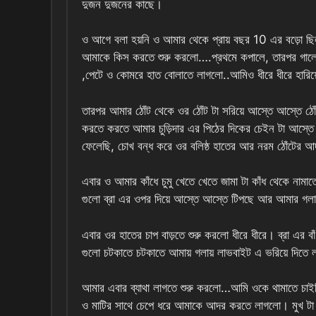
দুজন দুজনের কাছে।
ও আগে বলা হয়নি ও আমার থেকে প্রায় বছর 10 এর বড়ো ছিল
আমাকে কিস করতে শুরু করলো….প্রথমে কপালে, তারপর গালে
,পেটে ও কোমরে হাত বোলাতে লাগলো..আমিও ধীরে ধীরে হা
তারপর আমার ঠোঁট থেকে ওর ঠোঁট টা সরিয়ে আস্তে আস্তে ঠো
করতে করতে আমার চুড়িদার এর পিঠের দিকের চেইন টা আস্তে আস
ফেলেছি, চোখ বন্ধ করে ওর বলিষ্ঠ হাতের আর নরম ঠোঁটের 
এবার ও আমার কাঁধে চুমু খেতে খেতে জামা টা কাঁধ থেকে নাম
গুলো ব্রা এর ওপর দিয়ে আস্তে আস্তে টিপছে আর আমার গলায় 
এবার ওর হাতের চাপ বাড়তে শুরু করলো ধীরে ধীরে। ব্রা এর বা
গুলো চটকাতে চটকাতে আমায় গলায় লাভবাইট এ ভরিয়ে দিতে
আমার এবার ব্যাথা লাগতে শুরু করলো…আমি ওকে থামাতে চাইছ
ও মাটির সাথে চেপে ধরে আমাকে আদর করতে লাগলো। মুখ টা চ