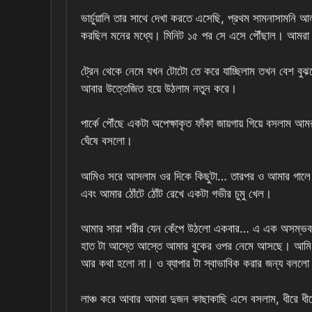
ভার্চুয়ালি তার সাথে দেখা করতে এসেছি, প্রথম সামনাসামনি
করছিল মনের মধ্যে। মিনিট ১৫ পর সে এসে পৌঁছাল। আমরা দুজ
ট্রেন থেকে নেমে যখন টোটো তে করে যাচ্ছিলাম তখন বেশ ব
আবার উত্তেজিত হয়ে উঠলাম নতুন করে।
পার্কে পৌঁছে একটা অপেক্ষাকৃত ফাঁকা জায়গায় গিয়ে বসলাম
ঘেঁষে বসলো।
আমিও সরে আসলাম ওর দিকে কিছুটা… তারপর ও আমার গালে হাত
এবং আমার ঠোঁটে ঠোঁট রেখে একটা গভীর চুমু খেল।
আমার সারা শরীর যেন কেঁপে উঠলো একবার… এ এক অসম্ভব ভ
হাত টা আস্তে আস্তে আমার বুকের ওপর নেমে আসছে। আমি আর
আর কথা হলো না। ও ব্যাপার টা স্বাভাবিক করার জন্য বললো চ
লাঞ্চ করে আবার আমরা দুজন কাছাকাছি এসে বসলাম, ধীরে ধীর