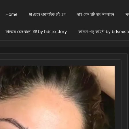
Home
মা ছেলে ধারাবাহিক চটি গল্প
ভাই বোন চটি হাব অনলাইন
সৎ
কাকোল্ড সেক্স বাংলা চটি by bdsexstory
কাকিমা পানু কাহিনী by bdsexs