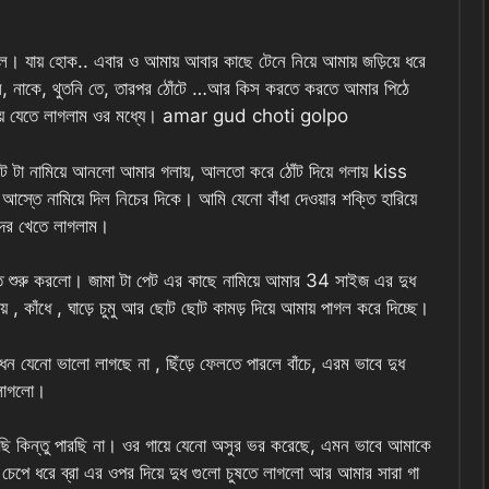
। যায় হোক.. এবার ও আমায় আবার কাছে টেনে নিয়ে আমায় জড়িয়ে ধরে
, নাকে, থুতনি তে, তারপর ঠোঁটে …আর কিস করতে করতে আমার পিঠে
রিয়ে যেতে লাগলাম ওর মধ্যে। amar gud choti golpo
ঁট টা নামিয়ে আনলো আমার গলায়, আলতো করে ঠোঁট দিয়ে গলায় kiss
্তে নামিয়ে দিল নিচের দিকে। আমি যেনো বাঁধা দেওয়ার শক্তি হারিয়ে
আদর খেতে লাগলাম।
াতে শুরু করলো। জামা টা পেট এর কাছে নামিয়ে আমার 34 সাইজ এর দুধ
, কাঁধে , ঘাড়ে চুমু আর ছোট ছোট কামড় দিয়ে আমায় পাগল করে দিচ্ছে।
ঁধন যেনো ভালো লাগছে না , ছিঁড়ে ফেলতে পারলে বাঁচে, এরম ভাবে দুধ
 লাগলো।
ি কিন্তু পারছি না। ওর গায়ে যেনো অসুর ভর করেছে, এমন ভাবে আমাকে
েপে ধরে ব্রা এর ওপর দিয়ে দুধ গুলো চুষতে লাগলো আর আমার সারা গা