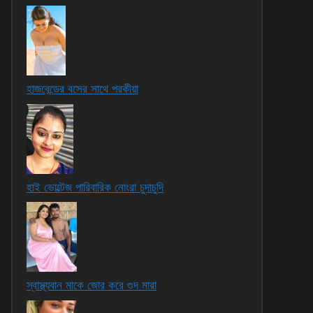
হাজবেন্ডের বসের সাথে পরকীয়া
হাই ভোল্টেজ পারিবারিক নোংরা চুদাচুদি
স্বাস্থ্যবান মাকে জোর করে গুদ মারা