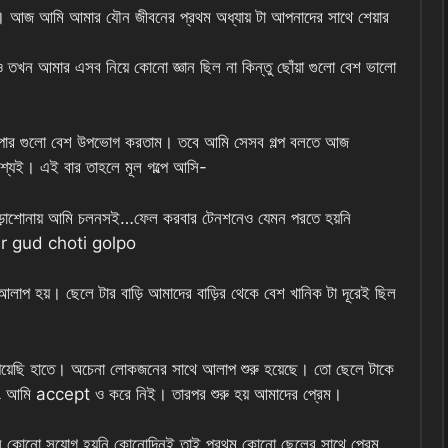
জ আমি আমার যৌন জীবনের প্রথম অধ্যায় টা আপনাদের সাথে শেয়ার
 তখন আমার এসব নিয়ে কোনো জ্ঞান ছিল না কিন্তু ছোঁয়া গুলো বেশ ভালো
াপার গুলো বেশ উপভোগ করতাম। তবে আমি সেসব গল্প বলতে আজ
্যই। এই বার তাহলে মূল গল্পে আসি-
ড়াশোনায় আমি চলনসই…ফেল করবার টেনশনেও যেমন পরতে হয়নি
 amar gud choti golpo
াপ হয়। ছেলে টার বাড়ি আমাদের বাড়ির থেকে বেশ খানিক টা দূরেই ছিল
য়েছি হাতে। অচেনা লোকজনের সাথে আলাপ শুরু হয়েছে। তো ছেলে টাকে
 আমি accept ও করে নিই। তারপর শুরু হয় আমাদের প্রেম।
েমন কোনো সুযোগ হয়নি কোনোদিনই তাই প্রথম কোনো ছেলের সাথে প্রেম