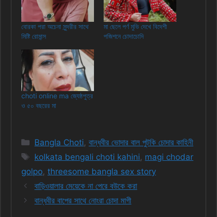
বোরকা পরা অচেনা সুন্দরীর সাথে
মা ছেলে পর্ণ মুভি দেখে বিদেশী
মিষ্টি রোমান্স
পজিশনে চোদাচোদি
choti online ma জ্যেষ্ঠপুত্র
ও ৫০ বছরের মা
Categories
Bangla Choti
,
বান্ধবীর ভোদার বাল পুটকি চোদার কাহিনী
Tags
kolkata bengali choti kahini
,
magi chodar
golpo
,
threesome bangla sex story
বাড়িওয়ালার মেয়েকে না পেরে বউকে করা
বান্ধবীর বাপের সাথে নোংরা চোদা মাগী