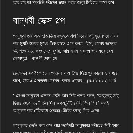
আর তারপর দারুচিনি দ্বীপের প্ল্যান করার জন্য মিটিংয়ে যেতে হবে।
বান্ধবী সেক্স গল্প
আনুষ্কা তার এক হাত দিয়ে শুভ্রকে বাধা দিয়ে একটু ঘুরে গিয়ে এবার
তার মুখটি শুভ্রর মুখের ঠিক কাছে এনে বলল, ‘ইস, রসময় গুপ্তের
বই পড়ে রাতে হাত মেরে ঘুমায়, আর এখন একদম ভাব করে যেন
ফেরেস্তা। বান্ধবী সেক্স গল্প
ছেলেদের সবাইকে চেনা আছে। যারা উপর দিয়ে খুব ভালো ভাব ধরে
রাখে, তারাও একেকটা সেক্সের বেলায় ওস্তাদ। purono choti
‘ এরপর আনুষ্কা একদম সেক্সি আর মিষ্টি গলায় বলল, ‘আহহহহ মাই
ডিয়ার শুভ্র, ডোন্ট মিস দিস অপরচুনিটি বেবি, কিস মি।’ বলেই
আনুষ্কা তার ঠোঁটদুটো শুভ্রের ঠোঁটের কাছে নিয়ে এলো।
আনুষ্কার সেক্সি গলা শুনে আর সর্বোপরি আনুষ্কার শরীরের মিষ্টি ঘ্রাণ
যেন শুভ্রের সারা শরীরকে মায়াবী এক কামুকতায় ভরিয়ে দিল। শুভ্র