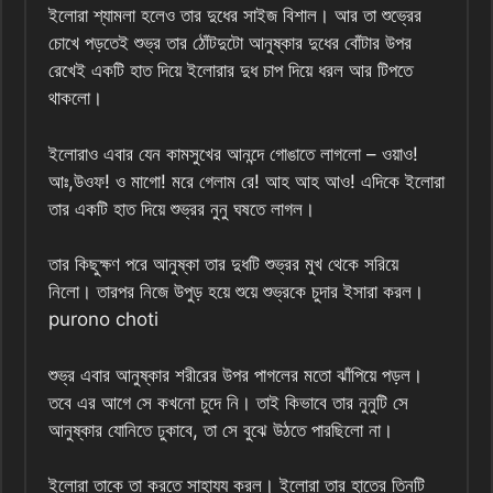
ইলোরা শ্যামলা হলেও তার দুধের সাইজ বিশাল। আর তা শুভ্রের
চোখে পড়তেই শুভ্র তার ঠোঁটদুটো আনুষ্কার দুধের বোঁটার উপর
রেখেই একটি হাত দিয়ে ইলোরার দুধ চাপ দিয়ে ধরল আর টিপতে
থাকলো।
ইলোরাও এবার যেন কামসুখের আনন্দে গোঙাতে লাগলো – ওয়াও!
আঃ,উওফ! ও মাগো! মরে গেলাম রে! আহ আহ আও! এদিকে ইলোরা
তার একটি হাত দিয়ে শুভ্রর নুনু ঘষতে লাগল।
তার কিছুক্ষণ পরে আনুষ্কা তার দুধটি শুভ্রর মুখ থেকে সরিয়ে
নিলো। তারপর নিজে উপুড় হয়ে শুয়ে শুভ্রকে চুদার ইসারা করল।
purono choti
শুভ্র এবার আনুষ্কার শরীরের উপর পাগলের মতো ঝাঁপিয়ে পড়ল।
তবে এর আগে সে কখনো চুদে নি। তাই কিভাবে তার নুনুটি সে
আনুষ্কার যোনিতে ঢুকাবে, তা সে বুঝে উঠতে পারছিলো না।
ইলোরা তাকে তা করতে সাহায্য করল। ইলোরা তার হাতের তিনটি