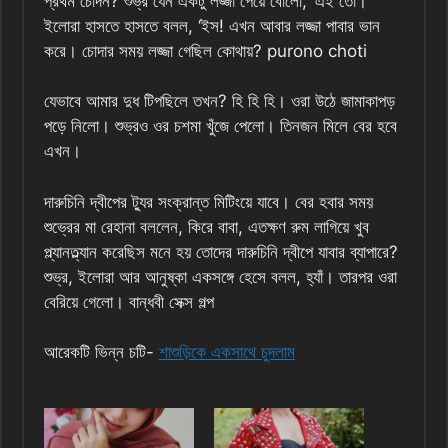
প্রথম চোদন? শুভ্র যেন একটু লজ্জা পেয়ে বোলো, ‘এই তো।’
ইলোরা হাসতে হাসতে বলল, ‘ইস! এখন আবার লজ্জা পাবার ভান
করে। চোদার সময় লজ্জা গেছিল কোথায়? purono choti
যেভাবে আমার দুধ টিপছিলে তখন? হি হি হি। ওরা উঠে জামাকাপড়
পড়ে নিলো। শুভ্রও ওর চশমা খুঁজে পেলো। তিনজন মিলে বের হবে
এখন।
দারুচিনি দ্বীপের ট্যুর সংক্রান্ত মিটিংয়ে যাবে। বের হবার সময়
শুভ্রের মা রেহানা বললেন, কিরে বাবা, এতক্ষণ রুম লাগিয়ে খুব
প্ল্যানত্ল্যান করেছিস মনে হয় তোদের দারুচিনি দ্বীপে যাবার ব্যাপারে?
শুভ্র, ইলোরা আর আনুষ্কা একসঙ্গে হেসে বলল, হ্যাঁ। তারপর ওরা
বেরিয়ে গেলো। বান্ধবী সেক্স গল্প
আরেকটি ভিন্ন চটি-
শাশুড়িকে একসাথে চুদলাম