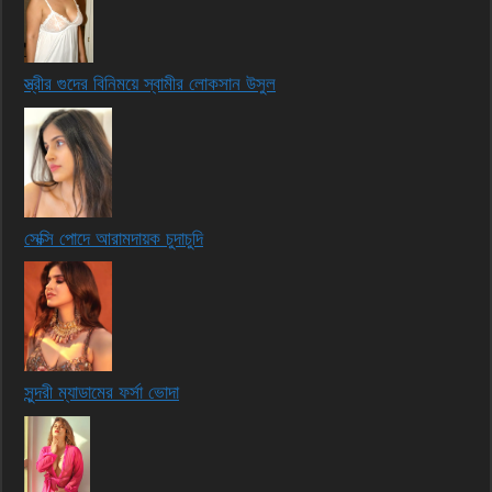
স্ত্রীর গুদের বিনিময়ে স্বামীর লোকসান উসুল
সেক্সি পোদে আরামদায়ক চুদাচুদি
সুন্দরী ম্যাডামের ফর্সা ভোদা