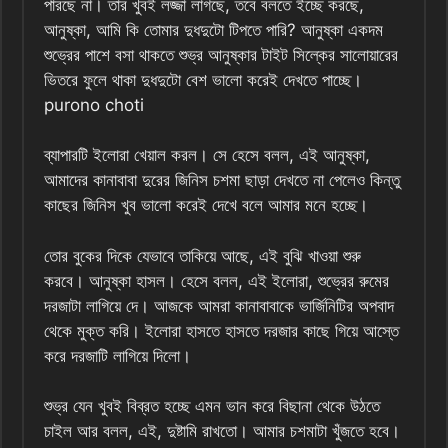
পারছে না। তার খুবই লজ্জা লাগছে, তবে বলতে ইচ্ছে করছে,
আনুষ্কা, আমি কি তোমার দুধদুটো টিপতে পারি? আনুষ্কা একদম
শুভ্রের পাশে বসা থাকতে শুভ্র আনুষ্কার টাইট সিল্কের সালোয়ারের
ভিতরে ফুলে থাকা দুধদুটো বেশ ভালো করেই দেখতে পাচ্ছে।
purono choti
ব্যাপারটি ইলোরা খেয়াল করল। সে হেসে বলল, এই আনুষ্কা,
আমাদের কানাবাবা দুরের জিনিস চশমা ছাড়া দেখতে না পেলেও কিন্তু
কাছের জিনিস খুব ভালো করেই দেখে বলে আমার মনে হচ্ছে।
তোর বুকের দিকে যেভাবে তাকিয়ে আছে, এই বুঝি খাওয়া শুরু
করবে। আনুষ্কা হাসল। হেসে বলল, এই ইলোরা, শুভ্রের রুমের
দরজাটা লাগিয়ে দে। আজকে আমরা কানাবাবাকে ভার্জিনিটির অপবাদ
থেকে মুক্ত করি। ইলোরা হাসতে হাসতে দরজার কাছে গিয়ে আস্তে
করে দরজাটি লাগিয়ে দিলো।
শুভ্র যেন খুবই বিব্রত হচ্ছে এমন ভান করে বিছানা থেকে উঠতে
চাইল আর বলল, এই, দুষ্টামি রাখতো। আমার চশমাটা খুঁজতে হবে।