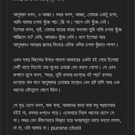
আনুষ্কা বলল, ও আচ্ছা। শুভ্র বলল, আচ্ছা, তোমরা একটু বসো,
আমি আমার চশমা খুঁজে পাচ্ছি না। আগে ওটা খুঁজে নেই।
ইলোরা বলল, হ্যাঁ, তোমার মায়ের কাছে শুনলাম তুমি নাকি চশমা খুঁজে
পাচ্ছিলে না? দেখি, আমরাও খুঁজে দেখি। বলে ইলোরা আর
আনুষ্কাও শুভ্রের রুমের ভিতরে এদিক ওদিক চশমা খুঁজতে লাগল।
এমন সময় বিছানার উপরে পাতলা আকারের একটা বই পেয়ে ইলোরা
সেটি হাতে নিতেই তার মুখের চেহারা যেন বদলে গেলো। সে চোখ
কপালে তুলে বলল, ‘শুভ্র, তুমি রসময় গুপ্তের বই পড়!’ রসময়
গুপ্তের নাম শুনে আনুষ্কার চেহারার মধ্যেও যেন দুষ্ট হাসি আর এক
ধরনের কৌতুহল জেগে উঠল।
সে মৃদু হেসে বলল, যাক বাবা, আমাদের কানা বাবা শুধু পড়ালেখার
বইই না, রসময় গুপ্তও পড়ে। একেবারে নিরস ধরনের ছেলে সে
না। শুভ্র যেন ভীষণভাবে বিব্রত হয়ে অপ্রস্তুত ভাবে বলতে লাগল,
না না, ওটা আমার না। purono choti