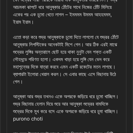
আচমকা ঝাপটে ধরে আনুষ্কার ঠোঁটের সাথে নিজের ঠোঁট মিলিয়ে
একের পর এক চুমো খেতে লাগল – ইমমমম উমমম আহহমমম,
ইয়াম ইয়াম।
এতো কড়া করে শুভ্র আনুষ্কাকে চুমো দিতে লাগলো যে শুভ্রর ঠোঁটে
আনুষ্কার লিপস্টিকের অনেকটাই মিশে গেল। আর ঠিক এরই মাঝে
শুভ্রের লুঙ্গির অন্তরালে ছোট হয়ে থাকা নুনুটা যেন শক্ত একটি
লৌহদন্ডে পরিণত হলো। একদম খাড়া হয়ে লুঙ্গি যেন ভেদ করে
মহাশূন্যের দিকে যাত্রা করবে এমন একটি রকেটের মতন লাগছে।
ব্যাপারটা ইলোরা খেয়াল করল। সে এবার কাছে এসে বিছানায় উঠে
গেল।
আনুষ্কা আর শুভ্র তখনও একে অপরকে জড়িয়ে ধরে চুমো খাচ্ছিল।
শুভ্র বিছানায় হেলান দিয়ে শুয়ে আর আনুষ্কা শুভ্রের বামদিকে
শুভ্রের দিকে মুখ করে বসে একে অপরকে জড়িয়ে ধরে চুমা খাচ্ছিল।
purono choti