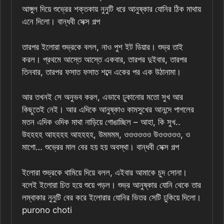
আঙ্গুল দিয়ে শুভ্রের শক্তকায় নুনুটি ধরে আনুষ্কার যোনির ঠিক মাথায়
এনে দিলো। বান্ধবী সেক্স গল্প
তারপর ইলোরা শুভ্রকে বলল, নাও পুশ ইট ডিয়ার। শুভ্র তাই
করল। প্রথমে আস্তে আস্তে একবার, তারপর দুইবার, তারপর
তিনবার, তারপর ফসাত ফসাত শব্দে একের পর এক উঠানামা।
আর তখনই সে অনুভব করল, এভাবে ঢুকানোর মতো সুখ আর
কিছুতেই নেই। আর এদিকে আনুষ্কাও কামসুখের আনন্দে পাগলের
মতন এদিক ওদিক মাথা নাড়িয়ে গোঙাচ্ছিল – আহা, কি সুখ..
উহহহহ আহহহহ আহহহহ, উমমমম, ওওওওওও উওওওওও, ও
মাগো… শুভ্রের মাল বের হয় হয় অবস্থা। বান্ধবী সেক্স গল্প
ইলোরা শুভ্রকে থামিয়ে দিয়ে বলল, এইবার আমাকে চুদ সোনা।
বলেই ইলোরা চিত হয়ে শুয়ে পড়ল। শুভ্র আনুষ্কার যোনি থেকে তার
লম্বাকার নুনুটি বের করে ইলোরার যোনির ভিতর সেটি ঢুকিয়ে দিলো।
purono choti