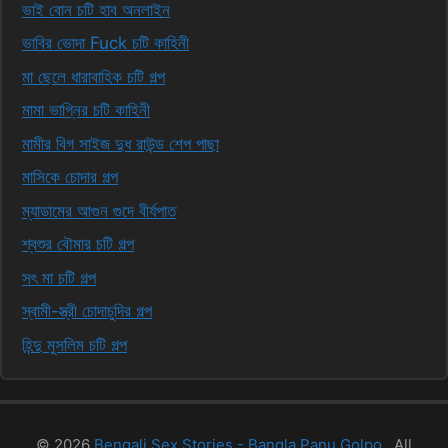
ভাই বোন চটি হাব অনলাইন
ভাবির ভোদা Fuck চটি কাহিনী
মা ছেলে ধারাবাহিক চটি গল্প
মামা ভাগ্নির চটি কাহিনী
মামীর বিগ সাইজ দুধ রাউন্ড শেপ পাছা
মাসিকে চোদার গল্প
ম্যাডামের আগুন গুদে বীর্যপাত
শ্বশুর বৌমার চটি গল্প
সৎ মা চটি গল্প
স্বামী-স্ত্রী চোদাচুদির গল্প
হিন্দু মুসলিম চটি গল্প
© 2026
Bengali Sex Stories - Bangla Panu Golpo.
. All