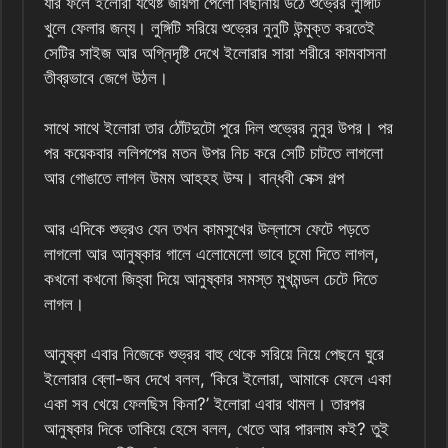
যার ফলে ইলোরা যথেষ্ট জায়গা পেলো বিছানায় উঠে শুভ্রের লুঙ্গিটি
খুলে ফেলার জন্য। লুঙ্গিটি সরিয়ে শুভ্রের নুনুটি উন্মুক্ত করতেই
সেটির সাইজ আর অগ্নিদৃষ্টি দেখে ইলোরার সারা শরীরে কামবাসনা
তীব্রভাবে জেগে উঠল।
সাথে সাথে ইলোরা তার ঠোঁটদুটো পুরে দিল শুভ্রের নুনুর উপর। পর
পর কয়েকবার ললিপপের মতন উপর নিচ করে সেটি চাটতে লাগলো
আর গোঙাতে লাগল উমম আহহহ উম্ম। বান্ধবী সেক্স গল্প
আর এদিকে শুভ্রও যেন তখন কামসুখের উল্লাসে ফেটে পড়তে
লাগলো আর আনুষ্কার গালে এলোমেলো ভাবে চুমো দিতে লাগল,
কখনো কখনো জিহ্বা দিয়ে আনুষ্কার সমস্ত মুখমন্ডল চেটে দিতে
লাগল।
আনুষ্কা এবার নিজেকে শুভ্রর বাহু থেকে সরিয়ে নিয়ে পেছনে ঘুরে
ইলোরার ব্লো-জব দেখে বলল, ‘কিরে ইলোরা, আমাকে ফেলে একা
একা সব খেয়ে ফেলছিস কিনা?’ ইলোরা এবার থামল। তারপর
আনুষ্কার দিকে তাকিয়ে হেসে বলল, খেতে আর পারলাম কই? তুই