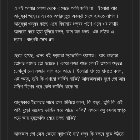
এ বই আমার কোথা থেকে এসেছে আমি জানি না। ইলোরা আর
আনুষ্কা শুভ্রের এরকম অপ্রস্তুত অবস্থা দেখে হাসতে লাগল।
আনুষ্কা শুভ্রর কাছে এসে বিছানায় শুভ্রর পাশে এসে ওর মাথায়
আলতো করে হাত বুলিয়ে বলল, কাম অন শুভ্র, এক্ট লাইক এ
ম্যান। বান্ধবী সেক্স গল্প
ছেলে হয়েছ, এসব বই পড়াতো স্বাভাবিক ব্যাপার। আর তাছাড়া
তোমার বয়সও তো হয়েছে। এতো লজ্জা পাচ্ছ কেন? তখনো শুভ্রর
চোখমুখ যেন লজ্জায় লাল হয়ে আছে। ইলোরা হাসতে হাসতে বলল,
এই শুভ্র, তুমি কি এখনো ভার্জিন নাকি? আজকালকার যুগে তো আর
উনিশ বিশের পরে কেউ ভার্জিন থাকে না।
আনুষ্কাও ইলোরার সাথে তাল মিলিয়ে বলল, কি শুভ্র, তুমি কি এই
আই বুড়ো বয়সেও ভার্জিন হয়ে আছো নাকি? এখনো শুধু রসময় গুপ্ত
পড়ে আর হ্যান্ডেলিং মেরে চলছ নাকি?
আজকাল তো সেক্স কোনো ব্যাপারই না? শুভ্র কি বলবে বুঝে উঠতে