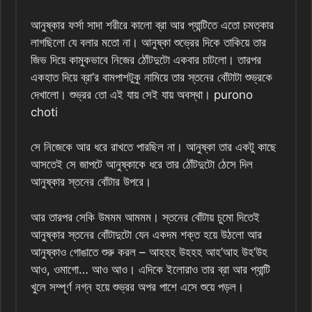
আনুষ্কার ফর্সা সাদা শরীরে কালো ব্রা আর প্যান্টিতে এতো চমত্কার
লাগছিলো যে বলার মতো না। আনুষ্কা শুভ্রের দিকে তাকিয়ে তার
জিভ দিয়ে কামুকভাবে নিজের ঠোঁটদুটো একবার চাটলো। তারপর
একহাত দিয়ে ব্রা’র বামপাশটুকু নামিয়ে তার স্তনের বোঁটাটা শুভ্রকে
দেখালো। শুভ্রর তো এই যায় সেই যায় অবস্থা। purono
choti
সে নিজেকে আর ধরে রাখতে পারছিল না। আনুষ্কা তার একটু কাছে
আসতেই সে জাপটে আনুষ্কাকে ধরে তার ঠোঁটদুটো ঠেসে দিল
আনুষ্কার স্তনের বোঁটার উপরে।
আর তারপর সেকি উমমম আমমম। স্তনের বোঁটায় চুমো দিতেই
আনুষ্কার স্তনের বোঁটাদুটো যেন একদম শক্ত হয়ে উঠলো আর
আনুষ্কাও গোঙাতে শুরু করল – আহহহ উহহহ আহ’আহ উহ’উহ
আও, ওমাগো… আও আও। এদিকে ইলোরাও তার ব্রা আর প্যান্টি
খুলে সম্পূর্ণ নগ্ন হয়ে শুভ্রর অপর পাশে এসে শুয়ে পড়ল।