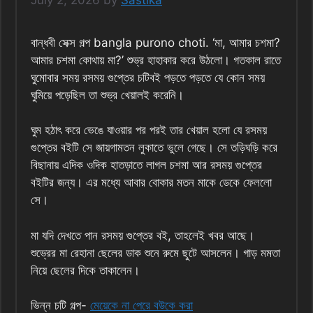
বান্ধবী সেক্স গল্প bangla purono choti. ‘মা, আমার চশমা?
আমার চশমা কোথায় মা?’ শুভ্র হাহাকার করে উঠলো। গতকাল রাতে
ঘুমোবার সময় রসময় গুপ্তের চটিবই পড়তে পড়তে যে কোন সময়
ঘুমিয়ে পড়েছিল তা শুভ্র খেয়ালই করেনি।
ঘুম হঠাৎ করে ভেঙে যাওয়ার পর পরই তার খেয়াল হলো যে রসময়
গুপ্তের বইটি সে জায়গামতন লুকাতে ভুলে গেছে। সে তড়িঘড়ি করে
বিছানায় এদিক ওদিক হাতড়াতে লাগল চশমা আর রসময় গুপ্তের
বইটির জন্য। এর মধ্যে আবার বোকার মতন মাকে ডেকে ফেললো
সে।
মা যদি দেখতে পান রসময় গুপ্তের বই, তাহলেই খবর আছে।
শুভ্রের মা রেহানা ছেলের ডাক শুনে রুমে ছুটে আসলেন। গাড় মমতা
নিয়ে ছেলের দিকে তাকালেন।
ভিন্ন চটি গল্প-
মেয়েকে না পেরে বউকে করা