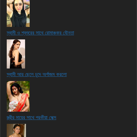
স্বামী ও শ্বশুরের সাথে রোমাঞ্চকর যৌনতা
স্বামী আর ছেলে চুদে অর্গাজম করলো
স্ত্রীর মায়ের সাথে পরকীয়া সেক্স