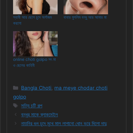
স্বামী আর ছেলে চুদে অর্গাজম
বাবার মুসলিম বন্ধু আর আমার মা
করলো
online choti golpo সৎ মা
ও ছেলের কাহিনী
Categories
Bangla Choti
,
ma meye chodar choti
golpo
Tags
সত্যি চটি গল্প
বন্ধুর মাকে ব্লাকমেইল
নাতনির গুদ চুদে মুখে মাল লাগানো ধোন ভরে দিলো দাদু