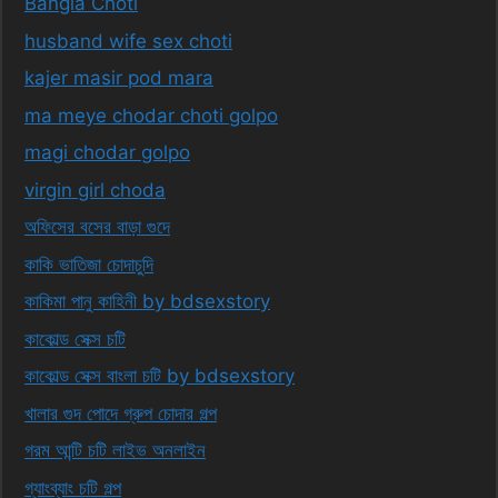
Bangla Choti
husband wife sex choti
kajer masir pod mara
ma meye chodar choti golpo
magi chodar golpo
virgin girl choda
অফিসের বসের বাড়া গুদে
কাকি ভাতিজা চোদাচুদি
কাকিমা পানু কাহিনী by bdsexstory
কাকোল্ড সেক্স চটি
কাকোল্ড সেক্স বাংলা চটি by bdsexstory
খালার গুদ পোদে গ্রুপ চোদার গল্প
গরম আন্টি চটি লাইভ অনলাইন
গ্যাংব্যাং চটি গল্প