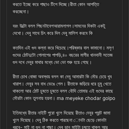
করতে ইচ্ছে করে পাছাও টিপে দিচ্ছে।রীতা কোন আপত্তি
করচ্ছেনা।
বরং উল্টো বলল পিছনটাবেশআরামলাগল।সামনের দিকটা একটু
দেখো। দেবু সাথে চিৎ করে দিল দেবু মালিশ করবে কি
কতদিন এই গুদ কল্না করে খিচেছে।পরিষ্কার বাল কামানো। মসৃণ
গুদের ঠোটদুটো গোলাপের পাপড়ি,৪০ বছরের মাগীর খানদানী সতেজ
গুদ দখে দেবুর মাথার মধ্যে ভো ভো শুরু হয়ে গেছে।
রীতা চোখ বোজা অবস্থয় বলল কা দেবু আমারটা কি মৌর চেয়ে খুব
খারাপ। দেবুর সব বাধ ভেঙে গেল। রীতাকে জড়িয়ে ধরে চুমু খেতে
থাকলো আর ঠোট চুষতে চুষতে বলল বৌদি তোমার এই গুদের কাছে
মৌরটা কোন তুলনায় হয়না। ma meyeke chodar golpo
ইতিমধ্যে রীতার নাইটি পুরো খুলে দিয়েছে রীতাও দেবুর প্যান্ট জামা
খুলে দিয়েছে। দেবু ঠিক করতে পারছেনা োনটা ছেড়ে কোনটা
ধরবে- মাই না গুদ না পাছা। দেবু ডান মাইটা চুষতে থাকল আর