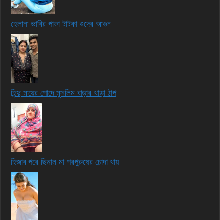
হেলানা ভাবির পাকা টাটকা গুদের আগুন
হিন্দু মায়ের পোদে মুসলিম বাড়ার খাড়া ঠাপ
হিজাব পরে ছিনাল মা পরপুরুষের চোদা খায়