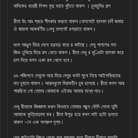
বাদিকের খয়েরী নিপল মৃদু ভাবে খুটতে থাকল । চুদাচুদির গল্প
রীতা উঃ আঃ স্বরে শীৎকার করতে থাকল।তলপেটে হালকা চর্বি জমায়
ঐ জায়গা আকর্ষণীয়।দেবু তলপেট রগড়াতে থাকল।
গুদে আঙুল দিয়ে দেখে হড়হড় করে র কাটছে। দেবু পাগলের মত
জিভ ঢুকিয়ে দিয়ে রস খেতে থাকল। রীতা দেবু র মুণ্ডিটা হালকা করে
চাপ দিয়ে বলল একা রস খেলে হবে।
৬৯ পজিশনে দেবুকে শুয়ে দিয়ে দেবুর ধনটা মুখে নিয়ে আইসক্রিমের
মত চুষতে থাকল। আরদবুতো বিরামহীন চুষ চলেছে। রীতা বলল আর
পারছিনা গো তোমর খোকাকে এইবার আমার মধ্যে দাও।
দেবু রীতাকে জিজ্ঞাসা করল কিভাবে তোমার পছন্দ বৌদি সোনা তুমি
আমাকে কুত্তিচোদা কর। রীতা উপুড় হয়ে বসল মাই দুটো দুলতে
থাকল -সে এক অপরুপ দৃশ্য।
দেবু মাইদুটো পিছন থেকে ধরে পকপক করে টিপতে টিপতে বাড়াটা