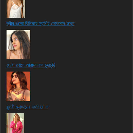
স্ত্রীর গুদের বিনিময়ে স্বামীর লোকসান উসুল
সেক্সি পোদে আরামদায়ক চুদাচুদি
সুন্দরী ম্যাডামের ফর্সা ভোদা