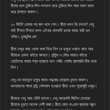
রীতার গুদে ঢুকিয়ে দিল-ভসভস করে ঢুকিয়ে দিল আর ফচাৎ ফচাৎ
করে ঠাপাতে থাকাল।
২০ মিনিট চোদার পর জল খসে গেল। রীতা বলল কি চলবে? দেবু
মাই টিপতে টিপতে বলল এইবার খানদানী গুদের কাছে কচি গুদ
নস্যি। চুদাচুদির গল্প
রীতা দেবুর কাছ থেকে কথা নিয়ে নিল যে দুপুরে ওখানে খাবে আর
রীতাকে চোদন খাইয়ে আসবে। নান্টুদা ও মৌর সামনে বাইরে
হোটেলের খাবার সহ্য হচ্ছেনা বলে পেয়িং গেষ্টের ব্যাপারটা ঠিক করে
নিল।
দেবু তো মহানন্দে দুপুরে মাকে সন্ধ্যায় মেয়েকে চুদতে থাকল।
কল্লোলের সাথে নান্টু গোলমাল হওয়াতে রীতা এখন পুরোপুরি দেবুর।
রীতাকে দেবু আর বৌদি বলেনা। দেবু আরেকটা জিনিস দেখেছে
রীতাকে চুদতে অনেক বেশী মজা। রীতা কোন কণ্ডম ব্যবহার পছন্দ