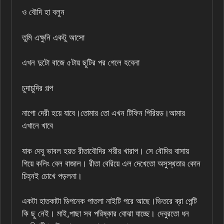
ও বৌদি হা বলুন
তুমি এক্ষুনি একটু আসো
এখন দুটো বাজে ৫টায় ছুটির পর গেলে হবেনা
চুদাচুদির গল্প
নাগো দেরী হয়ে যাবে।তোমার তো এখন টিফিন পিরিয়ড।আমার
এখানে খাবে
যাক দেবু ভাবল হয়ত রীতাবৌদির শরীর খারাপ। সে বৌদির বাসায়
গিয়ে কলিং বেল বাজাল। রীতা বেরিয়ে এল দেখেতো অসুস্থতার কোন
চিহ্নই চোখে পড়লনা।
একটা হাতকাটা ডিপনেক পাতলা নাইটি পরে আছে।ভিতরে ব্রা পেন্টি
কি ছু নেই। মাই,পাছা সব পরিষ্কার বোঝা যাচ্ছে। দেবুরতো ধন