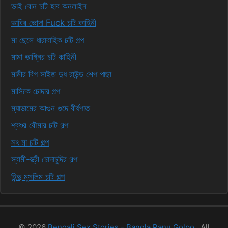
ভাই বোন চটি হাব অনলাইন
ভাবির ভোদা Fuck চটি কাহিনী
মা ছেলে ধারাবাহিক চটি গল্প
মামা ভাগ্নির চটি কাহিনী
মামীর বিগ সাইজ দুধ রাউন্ড শেপ পাছা
মাসিকে চোদার গল্প
ম্যাডামের আগুন গুদে বীর্যপাত
শ্বশুর বৌমার চটি গল্প
সৎ মা চটি গল্প
স্বামী-স্ত্রী চোদাচুদির গল্প
হিন্দু মুসলিম চটি গল্প
© 2026
Bengali Sex Stories - Bangla Panu Golpo.
. All