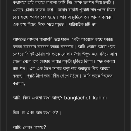
কথামতো তাই করতে লাগলো আমি নিচ থেকে তলঠাপ দিয়ে চলছি।
এভাবে চোদায় অনেক মজা। আমার বাড়াটা পুরোটা তার গুদের ভিতর
চলে যাচ্ছে আবার বের হচ্ছে। আর অন্যদিকে তার আমার কামরস
এক হয়ে নিচের দিকে বেয়ে পড়ছে। পারিবারিক চটি গল্প
আমাদের কামরস মাখামাখি হয়ে দারুন একটা আওয়াজ হচ্ছে ফচচচ
ফচচচ ফচচচাত ফচচচচ ফচচচ ফচচচাত। আমি ওভাবে আরো প্রায়
১০/১৫ মিনিট চোদার পর তাকে সোফার উপর উপুড় করে বসিয়ে আমি
পেছন থেকে তার ভোদায় আমার বাড়াটা ঢুকিয়ে দিলাম। শুরু করলাম
রাম ঠাপ। এক এক ঠাপে আমার বাড়া তার জরায়ুতে গিয়ে আঘাত
করছে। প্রতি ঠাপে তার শরীর কেঁপে উঠছে। আমি তাকে জিজ্ঞেস
করলাম,
আমি: কিরে এখনো ব্যথা আছে? banglachoti kahini
রিমা: না এখন আর ব্যথা নেই।
আমি: কেমন লাগছে?