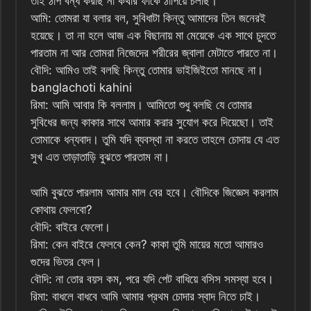
তাই ঠাপ বন্ধ করছি না কথার ফাঁকে ঠাপিয়ে চলছি।
আমি: তোমরা যা বলার বল, সুবিধাটা কিন্তু আমাদের তিন জনেরই
হয়েছে। তা না হলে আজ এক বিছানায় মা মেয়েকে এক সাথে চুদতে
পারতাম না আর তোমরা নিজেদের শরীরের জ্বালা মেটাতে পারতে না।
বৌদি: আমিও তাই বলছি কিন্তু তোমার ভাইজিইতো মানছে না।
banglachoti kahini
রিমা: আমি আবার কি বললাম। আমিতো শুধু বলছি যে তোমার
সুবিধের জন্য কাকার সাথে আমার করার সুযোগ করে দিয়েছো। তাই
তোমাকে ধন্যবাদ। তুমি যদি ব্যবস্থা না করতে তাহলে চোদায় যে এত
সুখ এত তাড়াতাড়ি বুঝতে পারতাম না।
আমি বুঝতে পারলাম আমার মাল বের হবে। বৌদিকে জিজ্ঞেস করলাম
কোথায় ফেলবো?
বৌদি: বাইরে ফেলো।
রিমা: কেন বাইরে ফেলবে কেন? কাকা তুমি মায়ের মতো আমারও
গুদের ভিতর ফেল।
বৌদি: না তোর বয়স কম, পরে যদি পেট বাধিয়ে বসিস সমস্যা হবে।
রিমা: বাধলে বাধবে আমি আমার প্রথম চোদার স্বাদ নিতে চাই।