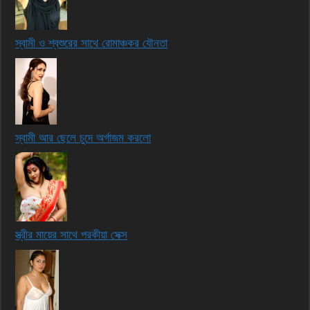
স্বামী ও শ্বশুরের সাথে রোমাঞ্চকর যৌনতা
স্বামী আর ছেলে চুদে অর্গাজম করলো
স্ত্রীর মায়ের সাথে পরকীয়া সেক্স