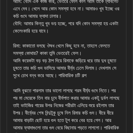
আমি: বৌদি এক কাজ করি, ভেতরে ফেলি কাল আমি তাকে ট্যাবলেট
এনে দেব। খেলে আর কোন সমস্যা হবে না। আমারও খুব ইচ্ছে ওর
কচি গুদে আমার ফ্যাদা ঢালার।
বৌদি: আমার কিন্তু খুব ভয় হচ্ছে, পরে যদি কোন সমস্যা হয় একটা
কেলেংকারি হয়ে যাবে।
রিমা: কাকাতো বলছে ঔষধ খেলে কিছু হবে না, তাহলে ফেলতে
সমস্যা কোথায়? কাকা তুমি ভেতরেই ফেল।
আমি কয়েকটা বড় বড় ঠাপ দিয়ে রিমাকে জড়িয়ে ধরে তার দুধ চুষতে
চুষতে তার কচি গুদ ভাসিয়ে আমার বীর্য্য ঢেলে দিলাম। দেখলাম সে
সুখে চোখ বন্ধ করে আছে। পারিবারিক চটি গল্প
আমি বুঝতে পারলাম তার ভালো লাগছে গরম বীর্য্য গুদে নিতে। পর
পর মা মেয়েকে তিন বার চুদে বীর্যপাত করায় আমার একটু দুর্বল লাগছে
তাই ভাইজির গায়ের উপর নিজের শরীরটা এলিয়ে শুয়ে রইলাম তার
উপর। বীর্য্যের শেষ বিন্দুটুকু চুষে নিল রিমার কচি গুদ। ধীরে ধীরে
আমার বাড়াটা ছোট হয়ে গুদ হতে টুপ করে বের হয়ে গেল। আর
আমার ফ্যাদাগুলো তার গুদ বেয়ে বিছানায় পড়তে লাগলো। পারিবারিক