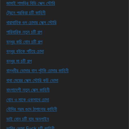
জামাই শাশুড়ির বিডি সেক্স স্টোরি
ট্রেনে পরকিয়া চটি কাহিনী
ধারাবাহিক গুদ চোদার সেক্স স্টোরি
পারিবারিক নতুন চটি গল্প
বন্ধুর কচি বোন চটি গল্প
বন্ধুর বউকে পটিয়ে চোদা
বন্ধুর মা চটি গল্প
বান্ধবীর ভোদার বাল পুটকি চোদার কাহিনী
বাবা মেয়ের সেক্স স্টোরি কচি ভোদা
বাংলাদেশী নতুন সেক্স কাহিনী
বোন ও মাকে একসাথে চোদা
বৌদির গরম গুদে ঠাপানোর কাহিনী
ভাই বোন চটি হাব অনলাইন
ভাবির ভোদা Fuck চটি কাহিনী