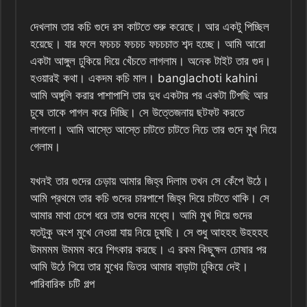
দেখলাম তার কচি গুদে রস কাটতে শুরু করেছে। আর একটু পিচ্ছিল
হয়েছে। যার ফলে ফচচচ ফচচচ ফচচচাত শব্দ হচ্ছে। আমি আরো
একটা আঙ্গুল ঢুকিয়ে দিয়ে খেঁচতে লাগলাম। অনেক টাইট তার গুদ।
হওয়ারই কথা। একদম কচি মাল। banglachoti kahini
আমি অঙ্গুলি করার পাশাপাশি তার দুধ একটার পর একটা টিপছি আর
চুষে তাকে পাগল করে দিচ্ছি। সে উত্তেজনায় ছটফট করতে
লাগলো। আমি আস্তে আস্তে চাটতে চাটতে নিচে তার গুদে মুখ নিয়ে
গেলাম।
যখনই তার গুদের চেড়ায় আমার জিহ্ব দিলাম তখন সে কেঁপে উঠে।
আমি প্রথমে তার কচি গুদের চারপাশে জিহ্ব দিয়ে চাটতে থাকি। সে
আমার মাথা চেপে ধরে তার গুদের মধ্যে। আমি মুখ দিয়ে গুদের
যতটুকু অংশ মুখে নেওয়া যায় নিয়ে চুষছি। সে শুধু আহহহ উহহহহ
উমমমম উমমম করে শিৎকার করছে। এ রকম কিছুক্ষন চোষার পর
আমি উঠে গিয়ে তার মুখের ভিতর আমার বাড়াটা ঢুকিয়ে দেই।
পারিবারিক চটি গল্প