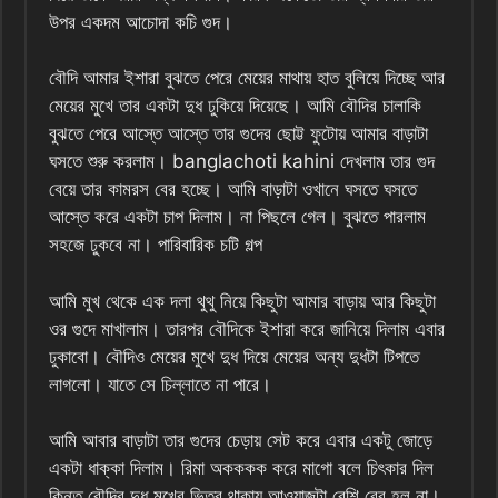
উপর একদম আচোদা কচি গুদ।
বৌদি আমার ইশারা বুঝতে পেরে মেয়ের মাথায় হাত বুলিয়ে দিচ্ছে আর
মেয়ের মুখে তার একটা দুধ ঢুকিয়ে দিয়েছে। আমি বৌদির চালাকি
বুঝতে পেরে আস্তে আস্তে তার গুদের ছোট্ট ফুটোয় আমার বাড়াটা
ঘসতে শুরু করলাম। banglachoti kahini দেখলাম তার গুদ
বেয়ে তার কামরস বের হচ্ছে। আমি বাড়াটা ওখানে ঘসতে ঘসতে
আস্তে করে একটা চাপ দিলাম। না পিছলে গেল। বুঝতে পারলাম
সহজে ঢুকবে না। পারিবারিক চটি গল্প
আমি মুখ থেকে এক দলা থুথু নিয়ে কিছুটা আমার বাড়ায় আর কিছুটা
ওর গুদে মাখালাম। তারপর বৌদিকে ইশারা করে জানিয়ে দিলাম এবার
ঢুকাবো। বৌদিও মেয়ের মুখে দুধ দিয়ে মেয়ের অন্য দুধটা টিপতে
লাগলো। যাতে সে চিল্লাতে না পারে।
আমি আবার বাড়াটা তার গুদের চেড়ায় সেট করে এবার একটু জোড়ে
একটা ধাক্কা দিলাম। রিমা অকককক করে মাগো বলে চিৎকার দিল
কিন্তু বৌদির দুধ মুখের ভিতর থাকায় আওয়াজটা বেশি বের হল না।