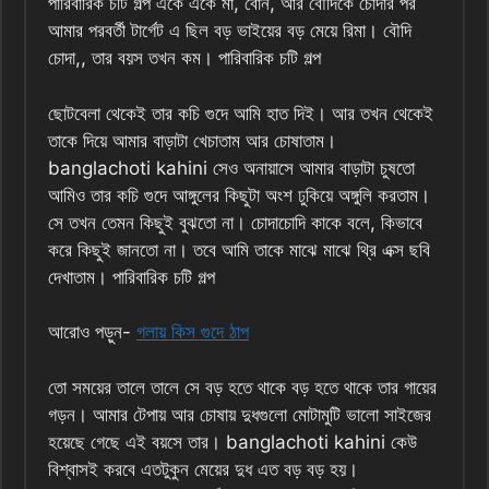
পারিবারিক চটি গল্প একে একে মা, বোন, আর বৌদিকে চোদার পর
আমার পরবর্তী টার্গেট এ ছিল বড় ভাইয়ের বড় মেয়ে রিমা। বৌদি
চোদা,, তার বয়স তখন কম। পারিবারিক চটি গল্প
ছোটবেলা থেকেই তার কচি গুদে আমি হাত দিই। আর তখন থেকেই
তাকে দিয়ে আমার বাড়াটা খেচাতাম আর চোষাতাম।
banglachoti kahini সেও অনায়াসে আমার বাড়াটা চুষতো
আমিও তার কচি গুদে আঙ্গুলের কিছুটা অংশ ঢুকিয়ে অঙ্গুলি করতাম।
সে তখন তেমন কিছুই বুঝতো না। চোদাচোদি কাকে বলে, কিভাবে
করে কিছুই জানতো না। তবে আমি তাকে মাঝে মাঝে থ্রি এক্স ছবি
দেখাতাম। পারিবারিক চটি গল্প
আরোও পড়ুন-
গলায় কিস গুদে ঠাপ
তো সময়ের তালে তালে সে বড় হতে থাকে বড় হতে থাকে তার গায়ের
গড়ন। আমার টেপায় আর চোষায় দুধগুলো মোটামুটি ভালো সাইজের
হয়েছে গেছে এই বয়সে তার। banglachoti kahini কেউ
বিশ্বাসই করবে এতটুকুন মেয়ের দুধ এত বড় বড় হয়।