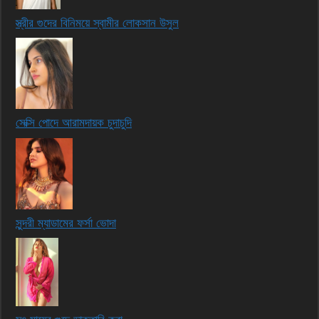
স্ত্রীর গুদের বিনিময়ে স্বামীর লোকসান উসুল
সেক্সি পোদে আরামদায়ক চুদাচুদি
সুন্দরী ম্যাডামের ফর্সা ভোদা