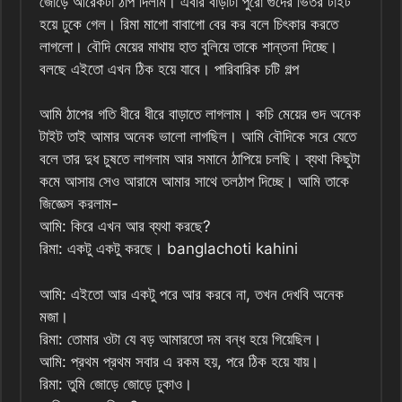
জোড়ে আরেকটা ঠাপ দিলাম। এবার বাড়াটা পুরো গুদের ভিতর টাইট
হয়ে ঢুকে গেল। রিমা মাগো বাবাগো বের কর বলে চিৎকার করতে
লাগলো। বৌদি মেয়ের মাথায় হাত বুলিয়ে তাকে শান্তনা দিচ্ছে।
বলছে এইতো এখন ঠিক হয়ে যাবে। পারিবারিক চটি গল্প
আমি ঠাপের গতি ধীরে ধীরে বাড়াতে লাগলাম। কচি মেয়ের গুদ অনেক
টাইট তাই আমার অনেক ভালো লাগছিল। আমি বৌদিকে সরে যেতে
বলে তার দুধ চুষতে লাগলাম আর সমানে ঠাপিয়ে চলছি। ব্যথা কিছুটা
কমে আসায় সেও আরামে আমার সাথে তলঠাপ দিচ্ছে। আমি তাকে
জিজ্ঞেস করলাম-
আমি: কিরে এখন আর ব্যথা করছে?
রিমা: একটু একটু করছে। banglachoti kahini
আমি: এইতো আর একটু পরে আর করবে না, তখন দেখবি অনেক
মজা।
রিমা: তোমার ওটা যে বড় আমারতো দম বন্ধ হয়ে গিয়েছিল।
আমি: প্রথম প্রথম সবার এ রকম হয়, পরে ঠিক হয়ে যায়।
রিমা: তুমি জোড়ে জোড়ে ঢুকাও।