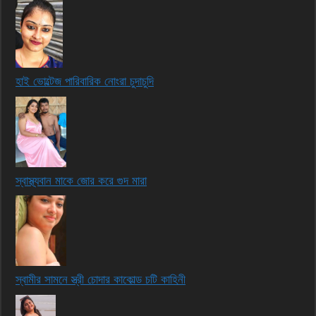
হাই ভোল্টেজ পারিবারিক নোংরা চুদাচুদি
স্বাস্থ্যবান মাকে জোর করে গুদ মারা
স্বামীর সামনে স্ত্রী চোদার কাকোল্ড চটি কাহিনী