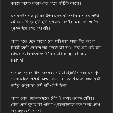
ক্লাসে আস্তে আস্তে মেয়ে মহলে পরিচিতি বাড়লো।
এমনে হইলাম ৬ ফুট তার উপরে এ্যাথলেট ফিগারে কালা রঙ দেইখা
মাইয়ারা দেখি খুব হাসি হাসি মুখে নজর নামাইয়া কথা বলে।আমিও
খুব মন দিয়ে ওদের কথা শুনি।
আমার ওদের দেহে পড়লেও কেন জানি ধনটা জাগান দিয়ে উঠে না।
বিলাতী তরুনী মেয়েদের মায়া কমতো তাই দুধও একটু ছোট ছোট তাই
বোধহয় আমার বাঙলা ধন ‘রা’ করে না। magi chodar
kahini
তবে এত বড় দেশটাতে জিনিস যে নাই তা না,জিনিস আছে এবং খুব
ভালো জাস্তি মেশিনই আছে।যাদের বয়স ৩৫ থিকা ৪৫ ওগুলা খুবই
জাস্তি এক্কেবারে দেশী ভাবি-বৌদি ফিগার।
আমার কোর্স এ্যাডভাইজারের বৌটা ঐ রকমই একখান মেশিন।
যেদিন কোর্স তুলতে যাই ঐদিনই এ্যাডভাইজারের রুমে আমার চোখে
পড়ে মধ্যবয়সী মেশিনটা।