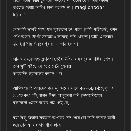
দাওয়াত দেয়ায় আমিও মানা করলাম না। magi chodar
kahini
নেসকফি ভালই সাথে যদি ন্যাচারাল দুধ থাকে।কফি খাইতেছি, তখন
দেখি আমার টার্গেট ম্যাডামও আসছে কফি খাইতে।আমি একেবারে
দাড়াইয়া গিয়া উনারে খুব সন্মান জানাইলাম।
আমার তরফে এত সন্মাননা দেইখা উনিও ভ্যাবাচ্যাকা খাইয়া গেল।
তবে খুশী হইছে যে বহুত সেটা বুঝলাম।
কয়েকদিন ম্যাডামের ক্লাস গেল।
আমিও প্রতি ক্লাসের পরে ম্যাডামের সাথে করিডরে,লবিতে,ক্যাফ
েতে কথা বলি,নানান বিষয় আলুচোনা করি।সমাজবিজ্ঞানে
ক্লাসতো ওনারে আবার পাম দেই যে,
কত কিছু অজানা ম্যাডাম,আপনের সঙ্গ পেয়ে তো আমি অনেক জ্ঞানী
হয়ে গেলাম।ম্যাডাম খালি হাসে।