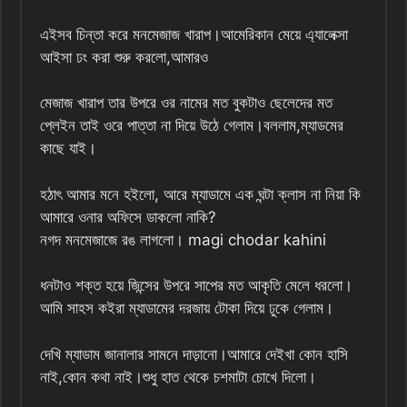
এইসব চিন্তা করে মনমেজাজ খারাপ।আমেরিকান মেয়ে এ্যালেক্সা
আইসা ঢং করা শুরু করলো,আমারও
মেজাজ খারাপ তার উপরে ওর নামের মত বুকটাও ছেলেদের মত
প্লেইন তাই ওরে পাত্তা না দিয়ে উঠে গেলাম।বললাম,ম্যাডমের
কাছে যাই।
হঠাৎ আমার মনে হইলো, আরে ম্যাডামে এক ঘন্টা ক্লাস না নিয়া কি
আমারে ওনার অফিসে ডাকলো নাকি?
নগদ মনমেজাজে রঙ লাগলো। magi chodar kahini
ধনটাও শক্ত হয়ে জিন্সের উপরে সাপের মত আকৃতি মেলে ধরলো।
আমি সাহস কইরা ম্যাডামের দরজায় টোকা দিয়ে ঢুকে গেলাম।
দেখি ম্যাডাম জানালার সামনে দাড়ানো।আমারে দেইখা কোন হাসি
নাই,কোন কথা নাই।শুধু হাত থেকে চশমাটা চোখে দিলো।