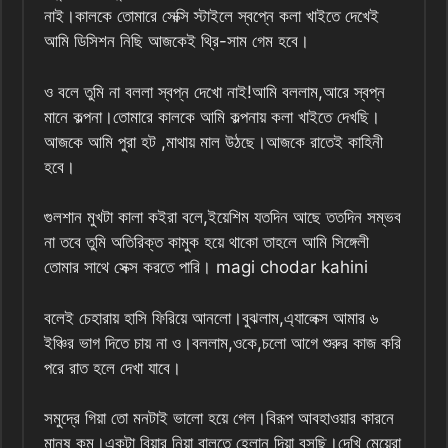
নাই।কালকে তোমারে সেক্সি স্টাইলে স্বপ্নে কলা খাইতে দেখেই
আমি ডিসিশন নিছি আজকেই থ্রি-সাম গেম হবে।
ও বলে তুমি না বললা স্বপ্ন দেখো নাই!আমি বললাম,আরে স্বপ্ন
মানে কল্পনা।তোমারে কালকে আমি কল্পনায় কলা খাইতে দেখছি।
আজকে আমি পুরা হট ,মাথায় মাল উঠছে।আজকে রাতেই কাহিনী
হবে।
গুলশান মুখটা কালা কইরা বলে,ইয়েশিম যতদিন আছে ততদিন সম্ভব
না তবে তুমি অতিরিক্ত কামুক হয়ে থাকো তাহলে আমি সিঙ্গেলী
তোমার সাথে সেক্স করতে পারি। magi chodar kahini
বলেই চেহারায় হাসি ফিরিয়ে আনলো।বুঝলাম,এ্যালেক্স আমার ৬
ইঞ্চির ভাগ দিতে চায় না ও।বললাম,ওকে,চলো আগে শুরুর কাজ করি
পরে রাত হলে দেখা যাবে।
সমুদ্রে গিয়া তো মনটাই ভালো হয়ে গেল।বিরূপ আবহাওয়ার কারনে
মানুষ কম।একটা বিয়ার নিয়া বালুতে হেলান দিয়া বসছি।দেখি মেয়েরা