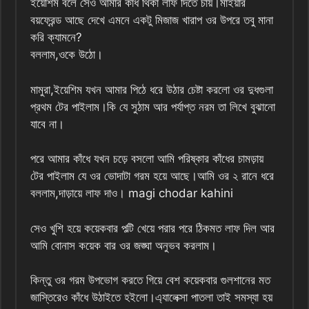
ইয়েশিম বলে সেও আমার কাঁধ থিকা লাফ দিতে চায়।মাইয়ার
বয়ফ্রেন্ড আছে দেখে এমনে একটু মিজাজ খারাপ ওর উপরে তবু মানা
করি ক্যামনে?
বললাম,ওকে উঠো।
মামুরা,ইয়েশিম যখন আমার পিঠে ধরে উঠার চেষ্টা করলো ওর দুধগুলা
প্রথম টের পাইলাম।কি যে সুঠাম আর পর্যাপ্ত নরম তা লিখে বুঝানো
যাবে না।
পরে আমার কাঁধে যখন চড়ে বসলো আমি পরিষ্কার কাঁধের চামড়ায়
টের পাইলাম যে ওর ভোদাটা গরম হয়ে আছে।আমি ওর ২ রানে ধরে
বললাম,দাড়ায়ে লাফ দাও। magi chodar kahini
সেও খুশি হয়ে কয়েকবার পল্টি খেয়ে পরার পরে ঠিকমত লাফ দিল আর
আমি বোনাস কয়েক বার ওর জঙ্ঘা অনুভব করলাম।
কিন্তু ওর গরম উপভোগ করতে গিয়ে বেশ কয়েকবার গুলশানের মত
জাস্তিরেও কাঁধে উঠাইতে হইলো।এ্যালেক্সা পাতলা তাই সমস্যা হয়