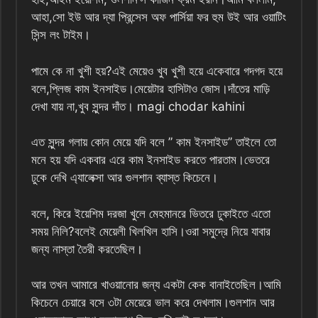
আহা,সো ইউ আর দ্যা প্রিন্সেস অফ পার্সিয়া ফর হুম উই আর ওয়াটিং
সিন্স লং টাইম।
পামে কে না খুশী হয়?এই মেয়েও খুব খুশী হয়ে একেবারে গদগদ হয়ে
বলে,প্লিজ কাম ইনসাইড।মেয়েটার হাসিটাও জোস।দাঁতের মাড়ি
দেখা যায় না,খুব সুন্দর দাঁত। magi chodar kahini
এত সুন্দর গলায় কোন মেয়ে যদি বলে ” কাম ইনসাইড” তাইলে তো
মনে হয় যদি একবার এরে কাম ইনসাইড করতে পারতাম।ভেতরে
ঢুকে দেখি এ্যালেক্সা আর গুলশান ব্যাস্ত কিচেনে।
বলে, কিরে ইয়েশিম দরজা খুলে মেহমানরে ভিতরে ঢুকাইতে এতো
সময় নিলি?বলেই মেয়েলী খিলখিল হাসি।ওরা সমুদ্রে নিয়ে যাবার
জন্য নাস্তা তৈরী করতেছিল।
আর তখন আমারে খাওয়ানোর জন্য একটা কেক বানাইতেছিল।আমি
কিচেনে চেয়ারে বসে ৩টা মেয়েরে ভাল করে দেখলাম।গুলশান আর