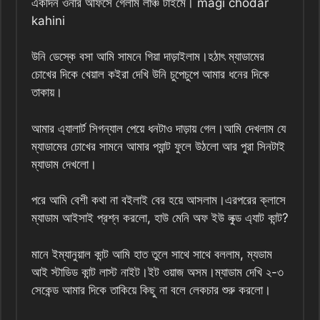
একদিন ওনার অফিসে গেলাম লাঞ্চ টাইমে। magi chodar
kahini
উনি ডেস্কে বসা আমি সামনে গিয়া দাড়াইলাম।হঠাৎ ম্যাডামের
চোখের দিকে খেয়াল কইরা দেখি উনি চুপেচুপে আমার ধনের দিকে
তাকায়।
আমার এ্যালার্ট সিগন্যাল পেয়ে ধনটাও দাড়ায় গেল।আমি দেখলাম যে
ম্যাডামের চোখের সামনে আমার প্যান্ট ফুলে উঠলো আর পুরা সিনটাই
ম্যাডাম দেখলো।
পরে আমি বেশী কথা না বইলাই বের হয়ে আসলাম।এরপরের ক্লাসে
ম্যাডাম আইসাই প্রশ্ন করলো, হাউ মেনি অফ ইউ লুক্ড এ্যাট কান্ট?
মানে ইম্যানুয়াল কান্ট আমি হাত তুলে সাথে সাথে বললাম, ম্যডাম
আই স্টাডিড কান্ট লাস্ট নাইট।ইট ওয়াজ অসম।ম্যাডাম দেখি ২-৩
সেকেন্ড আমার দিকে তাকিয়ে কিছু না বলে লেকচার শুরু করলো।