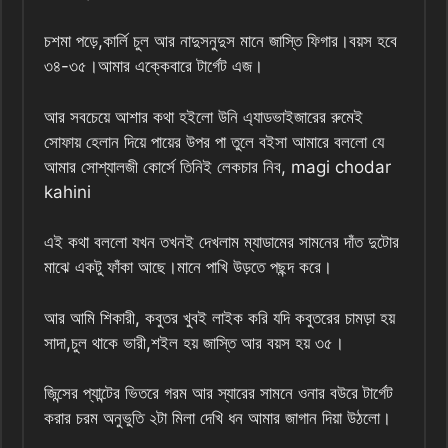
চশমা পড়ে,কার্লি চুল আর নাদুসনুদুস মানে জাস্তি ফিগার।বয়স হবে
৩৪-৩৫।আমার এক্কেবারে টার্গেট এজ।
আর সবচেয়ে আশার কথা হইলো উনি এ্যাডভাইজারের রুমেই
সোফায় হেলান দিয়ে পায়ের উপর পা তুলে বইসা আমারে বললো যে
আমার সোশ্যালজী কোর্সে তিনিই লেকচার নিব, magi chodar
kahini
এই কথা বললো যখন তখনই দেখলাম ম্যাডামের সামনের দাঁত দুটোর
মাঝে একটু ফাঁকা আছে।মানে পাখি উড়তে পছন্দ করে।
আর আমি শিকারী, কবুতর খুবই লাইক করি যদি কবুতরের চামড়া হয়
সাদা,চুল থাকে ভারী,শইল হয় জাস্তি আর বয়স হয় ৩৫।
জিন্সের প্যান্টের ভিতরে গরম আর স্যারের সামনে ওনার বউরে টার্গেট
করার চরম অনুভুতি ২টা মিলা দেখি ধন আমার জাগান দিয়া উঠলো।