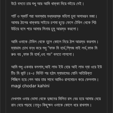
উঠে বসতে চায় শুধু আর আমি ধাক্কা দিয়ে শুইয়ে দেই।
শার্ট ও স্কার্ট পরা অবস্থায় মধ্যবয়স্ক মহিলা চুদা অসাধরন মজা।
আমার ঠাপের ধাক্কায় সাইডে চশমা ছুড়ে ফেলে টেবিল থেকে পিঠ
উচিয়ে বসে পরে আমার সিনায় চুমু আরম্ভ করলো।
আমি ওনাকে টেবিল থেকে তুলে কোলে নিয়ে ঠাপ আরম্ভ করলাম।
ম্যাডাম চোখ বন্ধ করে শুধু “ফাক মি হার্ড,প্লিজ মাই লর্ড,ফাক মি
রুড বয় ,ফাক মি হার্ক,ওহ গড” বলতে লাগলো।
আমি শুধু একবার বললাম,আই লাভ ইউ হোর আই লাভ দ্যা ওয়ে ইউ
টিচ মি কান্ট।৪-৫ মিনিট পর হঠাৎ ম্যাডামের যোনি অতিরিক্ত
পিচ্ছিল হয়ে গেল আর তার সাথে আমিও রাগমোচন করে ফেললাম।
magi chodar kahini
দেখলাম ওনার ভোদা থেকে দুজনের মিলিত রস বের হয়ে আমার বেয়ে
রান বেয়ে পড়ছে।তবুও কিছুক্ষন ওনাকে কোলে ধরে রাখলাম।