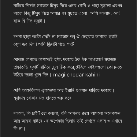
নামিয়ে দিতেই ম্যাডাম টিস্যু নিয়ে ওনার যোনি ও পাছা মুছলো এরপর
আরো কিছু টিস্যু নিয়ে আমার ধন মুছতে এলো।আমি বললাম, নো!
সাক মি টিল ড্রাই।
চশমা ছাড়া ততটা সেক্সি না ম্যাডাম তবু ঐ চেহারায় আমাকে ড্রাই
ব্লো জব দিল।আমি জিন্সটা পড়ে শার্টে
বোতাম লাগাতে লাগাতেই হঠাৎ দরজায় ঠক ঠক আওয়াজ! ম্যাডাম
তাড়াতাড়ি স্কার্ট নামিয়ে ,চুল ঠিক করে,টেবিলে ফাইলগুলো কোনমতে
উঠিয়ে দরজা খুলে দিল। magi chodar kahini
দেখি আমেরিকান এ্যালেক্সা আর ইরানি গুলশান দাড়িয়ে দরজায়।
ম্যাডাম বোকার মত হাসতে শুরু করে
বললো, কি চাই?ওরা বললো, রনি আপনার রুমে আসলো অনেকক্ষন
আর আমরা বাইরে ওর অপেক্ষায় ছিলাম তাই দেখতে এলাম ও এখানে
কি না।