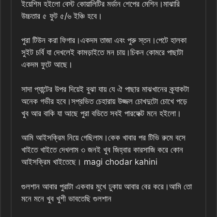
ইয়েশিম হইলো বেস্ট কোয়ালিটির মর্ডান শেপের মেশিন।মাঝারি
উচ্চতার ৫ ফুট ৫/৬ ইঞ্চি হবে।
পুরা টিউন করা ফিগার।একদম তাজা এবং পুরু স্তন।পেটে হালকা
সুইট চর্বি যা দেখলেই কামড়াইতে মন চায়।চিকন কোমরে পাছাটা
একদম ফুটে আছে।
সাদা প্যান্টের উপর দিয়েই বুঝা যায় যে ঐ পাছার মাঝখানের ক্র্যাকটা
অনেক গভীর হবে।সপ্রভিত চেহারায় উজ্জল চোখদুটো চোখে পড়ে
খুব আর বাকি যা আছে পুরা বডিতে সবই পারফেক্ট মনে হইলো।
আমি আইসক্রিম নিয়ে গেছিলাম।কেক খাবার পর টিভি রুমে বসে
খাইতে খাইতে দেখলাম ৩ জনই খুব জিহ্বার কারসাজি করে কোন
আইসক্রিম খাইতেছে। magi chodar kahini
গুলশান আবার পুরাটা একবার মুখে ঢুকায় আবার বের করে।আমি তো
মনে মনে খুব খুশী ভাবতেছি গুলশান