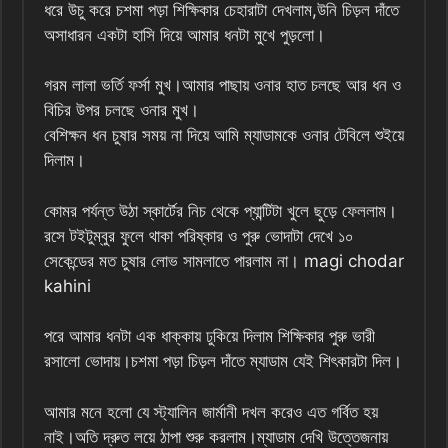
ধরে উচু করে চশমা পড়া শিক্ষিকার চেহারাটা দেখলাম,উনি চিড়ল দাঁতে
অসাধারন একটা হাসি দিয়ে আমার ধনটা মুখে পুড়লো।
গরম লালা ভর্তি ফর্সা মুখ।আমার পাছায় ওনার হাত চলছে আর ধন ও
বিচির উপর চলছে ওনার মুখ।
বেশিক্ষন ধন চুষার সময় না দিয়ে আমি ম্যাডামকে ওনার টেবিলে শুইয়ে
দিলাম।
কোমর পর্যন্ত উঠা স্কার্টের নিচ থেকে প্যান্টিটা খুলে ছুড়ে ফেললাম।
রসে টইটুম্বুর ফুলে থাকা পরিষ্কার ও পুরু ভোদাটা দেখে ১০
সেকেন্ডের মত চুষার লোভ সামলাতে পারলাম না। magi chodar
kahini
পরে আমার ধনটা এক ধাক্কায় ঢুকিয়ে দিলাম শিক্ষিকার পুরু ভারী
রসালো ভোদায়।চশমা পড়া চিড়ল দাঁতে ম্যাডাম যেই শিৎকারটা দিল।
আমার মনে হলো যে স্ট্যালিন জার্মানী দখল করেও এত গর্বিত হয়
নাই।অতি দ্রুত লয়ে ঠাপা শুরু করলাম।ম্যাডাম দেখি উত্তেজনায়