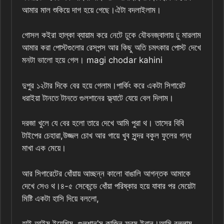
আমার মাল শুকিয়ে দাগ হয়ে গেছে।ঐটা বদলাইলাম।
গোসল কইরা হাল্কা ব্যায়াম করে নেটে ঢুকে যৌবনজ্বালায় ঢু মারলাম
আমার করা পোস্টগুলোর রেসপন্স আর কিছু অতি চমৎকার পোস্ট দেখে
মনটা ভালো হয়ে গেল। magi chodar kahini
দুপুর ১২টার দিকে বের হয়ে গেলাম।পার্কিং করে একটা সিগারেট
ধরাইয়া টানতে টানতে গুলশানের ফ্ল্যাটে যেয়ে বেল দিলাম।
দরজা খুলে যে বের হলো তারে দেখে আমি পুরা থ। তাসের বিবি
টাইপের চেহারা,উজ্জল চোখ আর গায়ে খুব সুন্দর বকুল ফুলের গন্ধ
মাখা এক মেয়ে।
আর সিগারেটের ধোঁয়ায় আচ্ছন্ন কালো বাঙালি আগন্তক আমাকে
দেখে সেও থ।৪-৫ সেকেন্ডে ধোঁয়া পরিষ্কার হয়ে যাবার পর মেয়েটা
মিষ্টি একটা হাসি দিয়ে বললো,
হাই,আইম ইয়েশিম, গুলশান’স কাজিন ফ্রম ইরান।আমি বললাম,