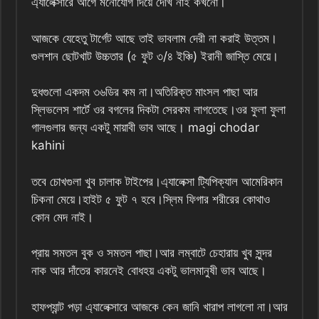
এ্যালেক্সারে আগে মনোযোগ দিয়ে দেখি নাই কখনো।
আজকে যেহেতু টার্গেট আছে তাই ভাবলাম দেরী না করাই উত্তম।
গুলশান ছোটখাট উচ্চতার (৫ ফুট ৩/৪ ইঞ্চি) ইরানী জাস্তি মেয়ে।
দুধগুলো একদম ৩৬ডির কম না।অতিরিক্ত মাংসল পাছা আর
স্লিভলেস শার্টে ওর বগলের দিকটা সেরকম লাগতেছে।ওর ফুলা ফুলা
গালগুলার জন্য একটু মায়াবী ভাব আছে। magi chodar
kahini
তবে চোখগুলা খুব চালাক টাইপের।এ্যালেক্সা ট্যিপিক্যাল আমেরিকান
চিকনা মেয়ে।হাইট ৫ ফুট ৭ হবে।স্লিম ফিগার শরীরের কোথাও
কোন মেদ নাই।
প্রায় সমতল বুক ও সমতল পাছা।আর লম্বাটে চেহারায় খুব সুন্দর
নাক আর দাঁতের কারনেই বোধহয় একটু ভালমানুষী ভাব আছে।
হাফপ্যান্ট পড়া এ্যালেক্সারে আজকে কেন জানি খারাপ লাগলো না।আর