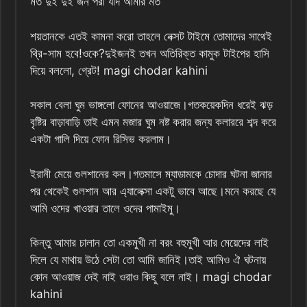
মত দুই দুই জন পরী যদি আমার মত
শয়তানকে এতই কামনা করো তাহলে নেক্সট টাইমে তোমাদের সাথেই
থ্রি-সাম হবে!ওকে?দুইজনই তখন অতিরিক্ত কামুক টাইপের হাসি
দিয়ে বললো, গ্রেট! magi chodar kahini
সকাল বেলা ঘুম ভাঙ্গলো ফোনের আওয়াজে।গতকয়েকদিন ধরেই ঝড়
বৃষ্টির বাড়াবাড়ি তাই এমন মজার ঘুম নষ্ট করার জন্য কলাররে শব্দ করে
একটা গালি দিয়ে ফোন রিসিভ করলাম।
ইরানী মেয়ে গুলশানের কল।গতমাসে ম্যাডামকে চোদার ঘটনা জানার
পর থেকেই গুলশান আর এ্যালেক্সা একটু ভাবে আছে।মনে করছে যে
আমি ওদের খাওয়ার তালে ওদের পামাইমু।
কিন্তু আমার চালান তো একমুখী না বরং বহুমুখী আর মেয়েদের লাই
দিলে যে মাথায় উঠে সেটা তো আমি জানিই।তাই আমিও ঐ ঘটনায়
কোন আওয়াজ দেই নাই ওরাও কিছু বলে নাই। magi chodar
kahini