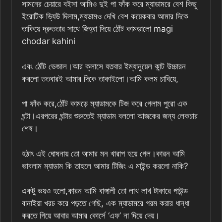
সামনের চেয়ারে বইসা আমিও দুই পা ফাঁক করে ম্যাডামরে বেশ কিছু
ইরোটিক ভ্যিউ দিলাম,ম্যডামও দেখি বেশ কয়েকবার আমার দিকে
তাকিয়ে দ্রুততার সাথে জিহ্বা দিয়ে ঠোঁট কামড়ালো magi
chodar kahini
এবং ঠোঁট ভেজাল।আর ক্লাসে যতবার ইম্যানুয়েল কান্ট উচ্চারন
করলো ততবারই আমার দিকে তাকাইলো।আমি কলম চাবিয়ে,
পা ফাঁক করে,ঠোঁট কামড়ে ম্যাডামকে টিজ করে গেলাম পুরো এক
ঘন্টা।এরপরের ঘন্টার শুরুতেই ম্যাডাম বললো আজকের জন্য লেকচার
শেষ।
হঠাৎ এই ঘোষনায় তো আমার মন খারাপ হয়ে গেল।কারন আমি
ভাবলাম ম্যাডাম কি তাহলে আমার টিজিং এ মাইন্ড করলো নাকি?
একটু ভয়ও হলো,কারন আমি বাঙ্গালী তো লাখ লাখ টাকারে পাউন্ড
বানাইয়া খরচ করে পড়তে গেছি, এক ম্যাডামরে গরম করার ধান্ধা
করতে গিয়ে আবার আমার কোর্সে ‘এফ’ না দিয়ে দেয়।