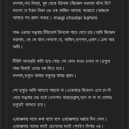
বললাম,নাহ মিথ্যা, ঘুম থেকে উঠলাম।জিজ্ঞেস করলাম ঘটনা কি?
বললো যে ইরান থিকা ওর এক কাজিন আসছে গতরাতে।আজকে
আমারে সহ প্ল্যান করছে। magi chodar kahini
লাঞ্চ এরপর সন্ধ্যায় টিউডোর্স ডিসকো পাবে যেতে চায়।আমি জিজ্ঞেস
করলাম, কে কে যাবে।বললো যে, কাজিন,গুলশান,এ্যাল েক্সা আর
আমি।
টিকিট অলরেডি কাটা হয়ে গেছে সো কোন ভংচং চলবে না।দুপুরে
লাঞ্চ থিকাই ওদের সঙ্গ দিতে হবে।
বললাম,দুপুরে আমার সমুদ্রে যাবার প্ল্যান।
সো দুপুরে আমি আসতে পারবো না।একেবারে বিকেলে এসে চা-টা
খেয়ে সন্ধ্যায় বের হবো।গুলশান নাছোড়বান্দা,বলে না না না তোমার
দুপুরেই আসতে হবে।
এ্যালেক্সার সাথে কথা বলো বলে এ্যালেক্সারে ধরায়ে দিল ফোন।
এ্যালেক্সার নামের মতই ছেলেদের মতই প্লেইন ফিগার ওর।