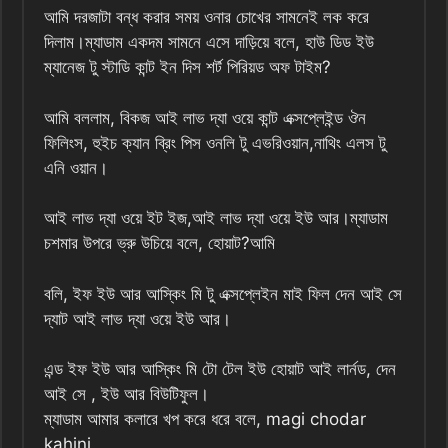
আমি দরজাটা বন্ধ করার সময় ওনার চোখের সামনেই লক করে
দিলাম।ম্যাডাম একদম সামনে এসে দাড়িয়ে বলে, হাউ ডিড ইউ
ম্যানেজ টু স্টাডি কান্ট ইন দিস শর্ট পিরিয়ড অফ টাইম?
আমি বললাম, বিকজ আই লাভ দ্যা ওয়ে কান্ট এক্সপ্লেইন্ড ঔন
ফিলিংস, হুইচ ক্যান ব্রিং পিস ওনলি টু এভরিওয়ান,নাথিং এলস টু
এনি ওয়ান।
আই লাভ দ্যা ওয়ে ইট ইজ,আই লাভ দ্যা ওয়ে ইউ আর।ম্যাডাম
চশমার উপরে ভ্রু উচিয়ে বলে, হোয়াট?আমি
বলি, ইফ ইউ আর আস্কিং মি টু এক্সপ্লেইন মাই ফিল দেন আই সে
দ্যাট আই লাভ দ্যা ওয়ে ইউ আর।
এন্ড ইফ ইউ আর আস্কিং মি টো টেল ইউ হোয়াট আই লার্নড, দেন
আই সে , ইউ আর বিউটিফুল।
ম্যাডাম আমার কলারে খপ করে ধরে বলে, magi chodar
kahini