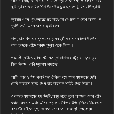
আমি বললাম, ঐ যে কান্ট।আই নো দ্যা লেডি হু ক্যান টিচ মে পিওর
কান্ট দ্যা লেডি হু ইজ ডিপ ইনসাইড এন্ড এ্যাবল টু হিল মাই থ্রাস্ট!
ম্যাডাম এবার প্রথমবারের মত দাঁতগুলো দেখালো যা দেখে আমার ধন
পুরাই ফর্মে।এবার আমার এ্যাটাকের
পালা,আমি খপ খরে ম্যাডামের চুলের মুঠি ধরে ওনার লিপস্টিকহীন
লাল টুকটুকে ঠোঁটে প্রথম চুম্বন একে দিলাম।
গরম ঐ মুখটাতে ২ মিনিটের মত মুখ লাগিয়ে সবটুকু রস চুষে চুষে
নিয়ে নিলাম।দেখি ম্যাডাম হাপাচ্ছে।
আমি এবার ২ পিস স্কার্ট পড়া টেবিলে বসে থাকা ম্যাডামের দেশী
বৌদি সাইজের দুধের উপর হাত বাড়ালাম শার্টের উপর দিয়েই।
একহাতে ম্যাডামের দুধ টিপছি,অন্য হাতে বুড়ো আংগুলে ওনার ঠোঁট
ঘষছি।ম্যাডাম এবার এলিয়া পড়লো টেবিলের উপর।পিঠের নিচ থেকে
কয়েকটা ফাইলে ছুড়ে ফেললো মেঝেতে। magi chodar