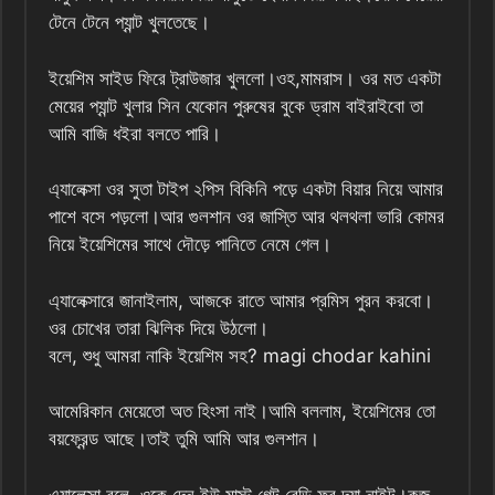
টেনে টেনে প্যান্ট খুলতেছে।
ইয়েশিম সাইড ফিরে ট্রাউজার খুললো।ওহ,মামরাস। ওর মত একটা
মেয়ের প্যান্ট খুলার সিন যেকোন পুরুষের বুকে ড্রাম বাইরাইবো তা
আমি বাজি ধইরা বলতে পারি।
এ্যালেক্সা ওর সুতা টাইপ ২পিস বিকিনি পড়ে একটা বিয়ার নিয়ে আমার
পাশে বসে পড়লো।আর গুলশান ওর জাস্তি আর থলথলা ভারি কোমর
নিয়ে ইয়েশিমের সাথে দৌড়ে পানিতে নেমে গেল।
এ্যালেক্সারে জানাইলাম, আজকে রাতে আমার প্রমিস পুরন করবো।
ওর চোখের তারা ঝিলিক দিয়ে উঠলো।
বলে, শুধু আমরা নাকি ইয়েশিম সহ? magi chodar kahini
আমেরিকান মেয়েতো অত হিংসা নাই।আমি বললাম, ইয়েশিমের তো
বয়ফ্রেন্ড আছে।তাই তুমি আমি আর গুলশান।
এ্যালেক্সা বলে, ওকে,দেন ইউ মাস্ট গেট রেডি ফর দ্যা নাইট।কজ