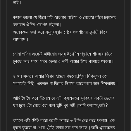
নাই।
কপাল ভালো যে জিমে যাই রেগুলার নাইলে ৩ মেয়েরে কাঁধে চড়ানোর
ফলাফল ঐদিন খারাপই হইতো।
অনেকক্ষন মজা করে সমুদ্রস্নান শেষে গুলশানের ফ্ল্যাটে ফিরে
আসলাম।
নোনা পানির এফেক্ট কাটানোর জন্য ইয়েশিম প্রথমে শাওয়ার নিতে
ঢুকছে আর সাথে সাথে ভেজা ২ নারী আমার উপর ঝাপায়ে পড়লো।
২ জন সমানে আমার সিনায় হামলে পড়লো,গ্রিন সিগন্যাল তো
সকালেই দিছি।একজন বা দিকের নিপলে আরেকজন ডান দিকেরটায়।
আমি হৈ হৈ করে উঠলাম যে এটা ক্যামনতর ব্যাবহার একটা ছেলের
দুধ চুষে ২টা মেয়ে!ওরা বলে তুমি খুব সল্টি।আমি বললাম,তাই?
তাহলে এটা টেস্ট করো বলেই আমার ৬ ইঞ্চি বের করে ধরলাম।কে
চুষবে বুঝতে না পেরে ২টাই হাবার মত বসে আছে।আমি এ্যালেক্সার