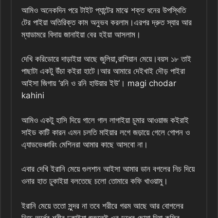
আমিও অনেকদিন পরে টাইট প্যান্টের মাঝে শক্ত ধনের উপস্থিতি
টের পাইয়া অতিরিক্ত কাম অনুভব করলাম।এরপর দ্রুত স্যার আর
ম্যাডামরে বিদায় জানাইয়া বের হইয়া আসলাম।
দেখি করিডোরে দাড়াইয়া আছে জুলিয়া,রাশিয়ান মেয়ে।বয়স ১৮ তাই
পাছাটা একটু উঁচা কইরা হাটে।আর আমারে দেইখাই দৌড় পাইরা
আইসা জিগায় ‘রনি ও রনি হাউয়ার ইউ’। magi chodar
kahini
আমিও একটু হাসি দিয়ে গালে গাল লাগাইয়া চুমার আওয়াজ কইরাই
সাইড কাটি কারন এমন চলতি মাইয়ার লগে জড়ায়ে গেলে গোপন ও
এ্যাডভেঞ্চারিং মেশিনরা আমার কাছে আসবো না।
এবার দেখি ইরানি মেয়ে গুলশান আইসা আমার ডান বগলের নিচ দিয়ে
ওনার হাত ঢুকাইয়া বলতেছে চলো তোমারে কফি খাওয়ামু।
ইরানি মেয়ে ততো সুন্দর না তবে শরীরে গরম আছে আর বোগলের
নিচে অর্ধের শরীর ঢুকাইয়া শুরুতেই ওর দুধের ছোয়া দিয়া কফির