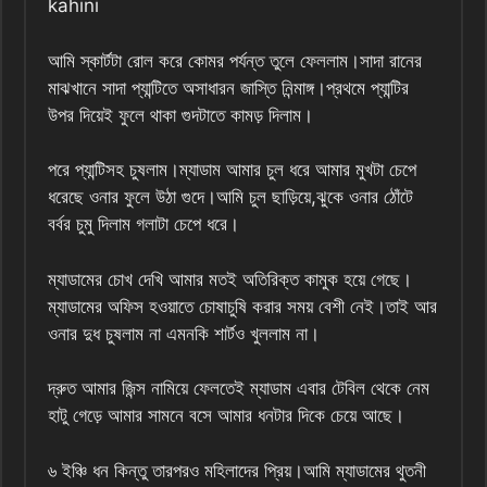
kahini
আমি স্কার্টটা রোল করে কোমর পর্যন্ত তুলে ফেললাম।সাদা রানের
মাঝখানে সাদা প্যান্টিতে অসাধারন জাস্তি নিন্মাঙ্গ।প্রথমে প্যান্টির
উপর দিয়েই ফুলে থাকা গুদটাতে কামড় দিলাম।
পরে প্যান্টিসহ চুষলাম।ম্যাডাম আমার চুল ধরে আমার মুখটা চেপে
ধরেছে ওনার ফুলে উঠা গুদে।আমি চুল ছাড়িয়ে,ঝুকে ওনার ঠোঁটে
বর্বর চুমু দিলাম গলাটা চেপে ধরে।
ম্যাডামের চোখ দেখি আমার মতই অতিরিক্ত কামুক হয়ে গেছে।
ম্যাডামের অফিস হওয়াতে চোষাচুষি করার সময় বেশী নেই।তাই আর
ওনার দুধ চুষলাম না এমনকি শার্টও খুললাম না।
দ্রুত আমার জিন্স নামিয়ে ফেলতেই ম্যাডাম এবার টেবিল থেকে নেম
হাটু গেড়ে আমার সামনে বসে আমার ধনটার দিকে চেয়ে আছে।
৬ ইঞ্চি ধন কিন্তু তারপরও মহিলাদের প্রিয়।আমি ম্যাডামের থুতনী