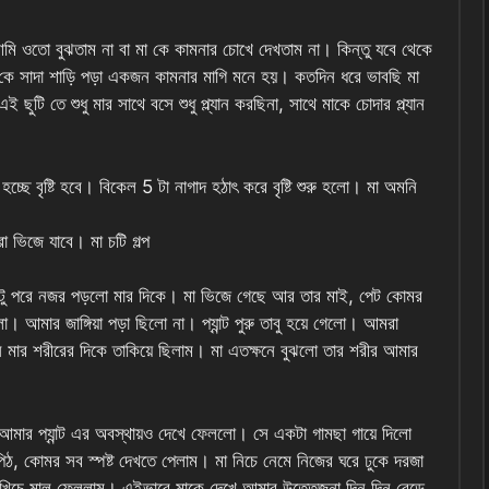
ওতো বুঝতাম না বা মা কে কামনার চোখে দেখতাম না। কিন্তু যবে থেকে
া কে সাদা শাড়ি পড়া একজন কামনার মাগি মনে হয়। কতদিন ধরে ভাবছি মা
টি তে শুধু মার সাথে বসে শুধু প্ল্যান করছিনা, সাথে মাকে চোদার প্ল্যান
ছে বৃষ্টি হবে। বিকেল 5 টা নাগাদ হঠাৎ করে বৃষ্টি শুরু হলো। মা অমনি
 ভিজে যাবে। মা চটি গল্প
টু পরে নজর পড়লো মার দিকে। মা ভিজে গেছে আর তার মাই, পেট কোমর
। আমার জাঙ্গিয়া পড়া ছিলো না। প্যান্ট পুরু তাবু হয়ে গেলো। আমরা
ন মার শরীরের দিকে তাকিয়ে ছিলাম। মা এতক্ষনে বুঝলো তার শরীর আমার
আমার প্যান্ট এর অবস্থায়ও দেখে ফেললো। সে একটা গামছা গায়ে দিলো
পিঠ, কোমর সব স্পষ্ট দেখতে পেলাম। মা নিচে নেমে নিজের ঘরে ঢুকে দরজা
খিচে মাল ফেললাম। এইভাবে মাকে দেখে আমার উত্তেজনা দিন দিন বেড়ে