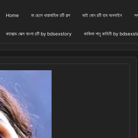
Home
মা ছেলে ধারাবাহিক চটি গল্প
ভাই বোন চটি হাব অনলাইন
সৎ
কাকোল্ড সেক্স বাংলা চটি by bdsexstory
কাকিমা পানু কাহিনী by bdsexs