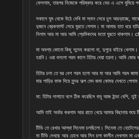
ফেললাম, তারপর নিজেকে পরিষ্কার করে বেড এ এসে ঘুমিয়ে 
সকালে ঘুম থেকে উঠে দেখি মা স্নান সেরে চুল আচড়াচ্ছে, মা
দুজনে ব্রেকফাস্ট সেরে ঘুরতে গেলাম। মা আমার হাত ধরে হ
নিলাম আর মা আর আমি প্রেমিকদের মতো ঘুরতে থাকলাম
মা অবশ্য কোনো কিছু সন্দেহ করলো না, দুপুরে বাইরে খেলাম
হয়নি। ওরা বললো গরম কালে হিটার দেয়া হয়না। আমি জোর ক
হিটার চলা তে ঘর বেশ গরম হলো আর মা আর আমি গরম জামা
মার শাড়ির ফাক দিয়ে সুন্দর অল্প মেদ জমা কোমর দেখতে পেলাম
মা: হিটার লাগাতে বলে ঠিক করেছিস বাবু আজ ঠান্ডা বেশি, তুই 
আমি তাই অর্ডার করলাম আর রাতে খেয়ে আমার বিছানায় শুয়ে ট
টিভি তে রেখার আস্থা সিনেমা চলছিলো। সিনেমা তে হোটেল
মা টিভি দেখছে আর চোখে আর সিন চলা কালীন দেখলাম মা এ