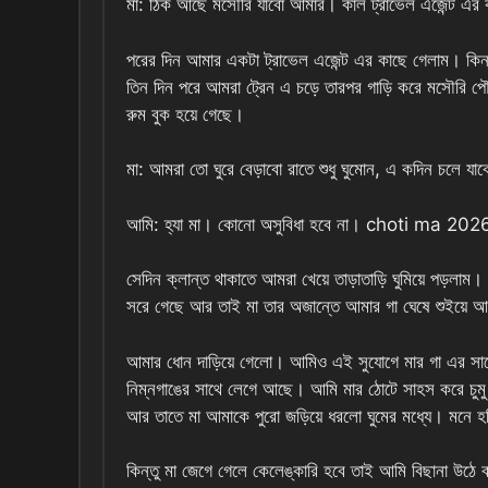
মা: ঠিক আছে মসৌরি যাবো আমার। কাল ট্রাভেল এজেন্ট এর ক
পরের দিন আমার একটা ট্রাভেল এজেন্ট এর কাছে গেলাম। কিন্তু
তিন দিন পরে আমরা ট্রেন এ চড়ে তারপর গাড়ি করে মসৌরি 
রুম বুক হয়ে গেছে।
মা: আমরা তো ঘুরে বেড়াবো রাতে শুধু ঘুমোন, এ কদিন চলে যাব
আমি: হ্যা মা। কোনো অসুবিধা হবে না। choti ma 202
সেদিন ক্লান্ত থাকাতে আমরা খেয়ে তাড়াতাড়ি ঘুমিয়ে পড়লা
সরে গেছে আর তাই মা তার অজান্তে আমার গা ঘেষে শুইয়ে আছে
আমার ধোন দাড়িয়ে গেলো। আমিও এই সুযোগে মার গা এর সাথ
নিম্নগাঙের সাথে লেগে আছে। আমি মার ঠোটে সাহস করে চুমু
আর তাতে মা আমাকে পুরো জড়িয়ে ধরলো ঘুমের মধ্যে। মনে হচ্
কিন্তু মা জেগে গেলে কেলেঙ্কারি হবে তাই আমি বিছানা উঠে