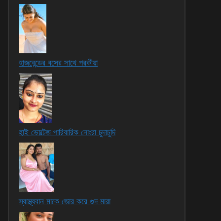
হাজবেন্ডের বসের সাথে পরকীয়া
হাই ভোল্টেজ পারিবারিক নোংরা চুদাচুদি
স্বাস্থ্যবান মাকে জোর করে গুদ মারা