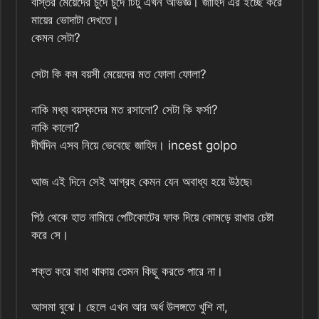
বস্তির মেয়েদের চুদে চুদে টিটু এখন অভিজ্ঞ। জাহিদ এর ইচ্ছে করে
মায়ের ভোদাটা দেখতে।
কেমন সেটা?
সেটা কি কম বয়সী মেয়েদের মত ফোলা ফোলা?
নাকি মধ্য বয়স্কদের মত রসালো? সেটা কি ফর্সা?
নাকি কালো?
দীর্ঘদিন এসব নিয়ে ভেবেছে জাহিদ। incest golpo
আজ এই দিনে সেই আগ্রহ কেমন যেন অবাধ্য হয়ে উঠছে৷
পিঠ থেকে হাত নামিয়ে পেটিকোটের ফাক দিয়ে কোমড়ে রাখার চেষ্টা
করে সে।
শক্ত করে বাধা থাকায় তেমন কিছু করতে পারে না।
আসমা বুঝে। ছেলে এখন আর অর্ধ উলঙ্গতে খুশি না,