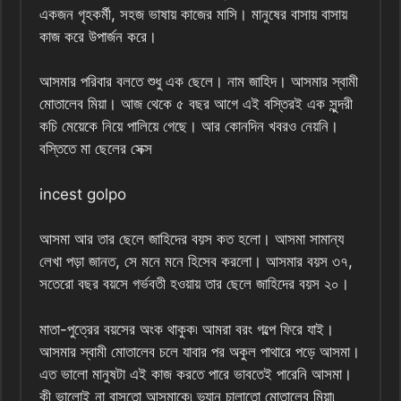
একজন গৃহকর্মী, সহজ ভাষায় কাজের মাসি। মানুষের বাসায় বাসায়
কাজ করে উপার্জন করে।
আসমার পরিবার বলতে শুধু এক ছেলে। নাম জাহিদ। আসমার স্বামী
মোতালেব মিয়া। আজ থেকে ৫ বছর আগে এই বস্তিরই এক সুন্দরী
কচি মেয়েকে নিয়ে পালিয়ে গেছে। আর কোনদিন খবরও নেয়নি।
বস্তিতে মা ছেলের সেক্স
incest golpo
আসমা আর তার ছেলে জাহিদের বয়স কত হলো। আসমা সামান্য
লেখা পড়া জানত, সে মনে মনে হিসেব করলো। আসমার বয়স ৩৭,
সতেরো বছর বয়সে গর্ভবতী হওয়ায় তার ছেলে জাহিদের বয়স ২০।
মাতা-পুত্রের বয়সের অংক থাকুক৷ আমরা বরং গল্পে ফিরে যাই।
আসমার স্বামী মোতালেব চলে যাবার পর অকুল পাথারে পড়ে আসমা।
এত ভালো মানুষটা এই কাজ করতে পারে ভাবতেই পারেনি আসমা।
কী ভালোই না বাসতো আসমাকে৷ ভ্যান চালাতো মোতালেব মিয়া৷