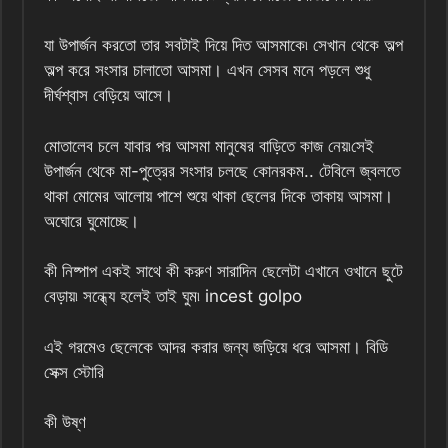
যা উপার্জন করতো তার সবটাই দিয়ে দিত আসমাকে৷ সেখান থেকে অল্প
অল্প করে সংসার চালাতো আসমা। এখন সেসব মনে পড়লে শুধু
দীর্ঘশ্বাস বেড়িয়ে আসে।
মোতালেব চলে যাবার পর আসমা মানুষের বাড়িতে কাজ নেয়৷সেই
উপার্জন থেকে মা-পুত্রের সংসার চলছে কোনরকম.. টেবিলে জ্বলতে
থাকা মোমের আলোয় পাশে শুয়ে থাকা ছেলের দিকে তাকায় আসমা।
অঘোরে ঘুমোচ্ছে।
কী নিষ্পাপ একই সাথে কী করুণ সারাদিন ছেলেটা এখানে ওখানে ছুটে
বেড়ায়৷ সন্ধ্যে হলেই তাই ঘুম৷ incest golpo
এই গরমেও ছেলেকে আদর করার জন্য জড়িয়ে ধরে আসমা। বিডি
সেক্স স্টোরি
কী উষ্ণ