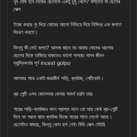
খুব দোষ হবে নিজের ছেলেকে একটু চুমু খেলে? বস্তিতে মা ছেলের
সেক্স
ইচ্ছে করছে ফু দিয়ে মোমের আলো নিভিয়ে দিয়ে নিষিদ্ধ এক জগতে
বিচরণ করতে।
কিন্তু কী সেই জগত? আসমা জানে না৷ আবার মোমের আলোয়
ছেলের দিকে তাকিয়ে থাকতেও ভালো লাগছে৷ মানব জীবন
দ্বান্দ্বিকতায় পূর্ণ incest golpo
আসমার গায়ে একটা জরাজীর্ন শাড়ি, ব্লাউজ, পেটিকোট।
ব্রা পেন্টি এসব কোনসময় কেনার সামর্থ হয়নি তার৷
গায়ের শাড়ি-ব্লাউজও দানে প্রাপ্ত৷ দানে তো আর কেউ ব্রা-পেন্টি
দিবে না৷ গরমে ঘামে ব্লাউজ ভিজে গায়ের সাথে লেপ্টে আছে।
ছেলেটাও ঘামছে, কিন্তু কোন হুশ নেই৷ বিডি সেক্স স্টোরি