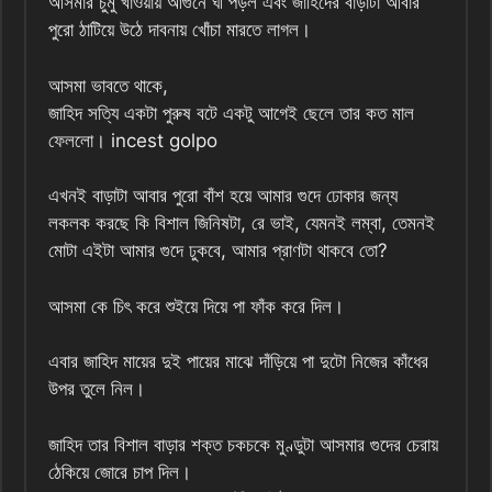
আসমার চুমু খাওয়ায় আগুনে ঘী পড়ল এবং জাহিদের বাড়াটা আবার
পুরো ঠাটিয়ে উঠে দাবনায় খোঁচা মারতে লাগল।
আসমা ভাবতে থাকে,
জাহিদ সত্যি একটা পুরুষ বটে একটু আগেই ছেলে তার কত মাল
ফেললো। incest golpo
এখনই বাড়াটা আবার পুরো বাঁশ হয়ে আমার গুদে ঢোকার জন্য
লকলক করছে কি বিশাল জিনিষটা, রে ভাই, যেমনই লম্বা, তেমনই
মোটা এইটা আমার গুদে ঢুকবে, আমার প্রাণটা থাকবে তো?
আসমা কে চিৎ করে শুইয়ে দিয়ে পা ফাঁক করে দিল।
এবার জাহিদ মায়ের দুই পায়ের মাঝে দাঁড়িয়ে পা দুটো নিজের কাঁধের
উপর তুলে নিল।
জাহিদ তার বিশাল বাড়ার শক্ত চকচকে মুণ্ডুটা আসমার গুদের চেরায়
ঠেকিয়ে জোরে চাপ দিল।