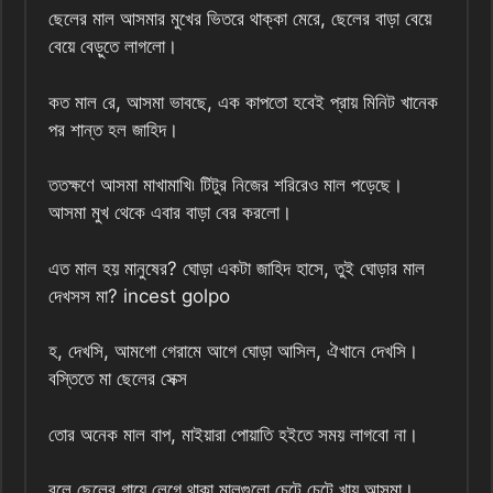
ছেলের মাল আসমার মুখের ভিতরে থাক্কা মেরে, ছেলের বাড়া বেয়ে
বেয়ে বেড়ুতে লাগলো।
কত মাল রে, আসমা ভাবছে, এক কাপতো হবেই প্রায় মিনিট খানেক
পর শান্ত হল জাহিদ।
ততক্ষণে আসমা মাখামাখি৷ টিটুর নিজের শরিরেও মাল পড়েছে।
আসমা মুখ থেকে এবার বাড়া বের করলো।
এত মাল হয় মানুষের? ঘোড়া একটা জাহিদ হাসে, তুই ঘোড়ার মাল
দেখসস মা? incest golpo
হ, দেখসি, আমগো গেরামে আগে ঘোড়া আসিল, ঐখানে দেখসি।
বস্তিতে মা ছেলের সেক্স
তোর অনেক মাল বাপ, মাইয়ারা পোয়াতি হইতে সময় লাগবো না।
বলে ছেলের গায়ে লেগে থাকা মালগুলো চেটে চেটে খায় আসমা।