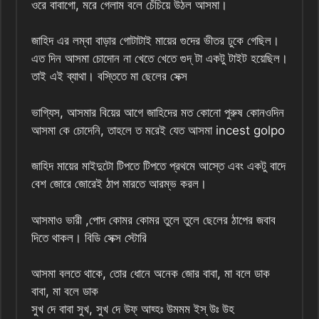
ওরে বাবাগো, মরে গেলাম বলে চেঁচিয়ে উঠল আসমা।
জাহিদ এর লম্বা বাড়ার গোটাটাই মায়ের গুদের ভীতর ঢুকে গেছিল।
এত দিন আসমা চোদোন না খেতে খেতে গুদ্ টা একটু টাইট হয়েছিল।
তাই এই ব্যাথা। বস্তিতে মা ছেলের সেক্স
ভাগ্যিস, আসমার বিয়ের আগে জাহিদের মত কোনো পুরুষ কোনওদিন
আসমা কে চোদেনি, তাহলে ত মরেই যেত আসমা incest golpo
জাহিদ মায়ের মাইদুটো টিপতে টিপতে প্রথমে আস্তে এবং একটু বাদে
বেশ জোরে জোরেই ঠাপ মারতে আরম্ভ করল।
আসমাও ভারী ,পোদ কোমর কোমর তুলে তুলে ছেলের ঠাপের জবাব
দিতে থাকল। বিডি সেক্স স্টোরি
আসমা বলতে থাকে, তোর ধোনে অনেক জোর বাবা, মা বলে ডাক
বাবা, মা বলে ডাক
সুখ দে বাবা সুখ, সুখ দে উফ্ আহ্হঃ উমমম ইস্ উঃ উহ