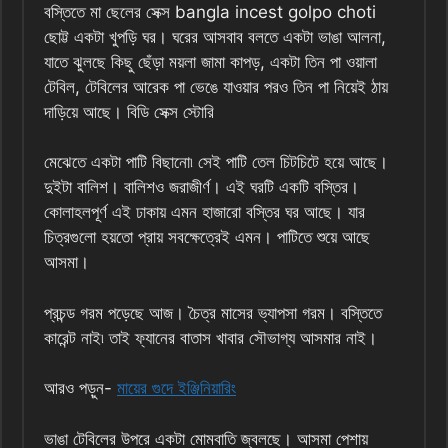
বস্তিতে মা ছেলের সেক্স bangla incest golpo choti
ছোট্ট একটা খুপড়ি ঘর। ঘরের আসবাব বলতে একটা ভাঙা আলনা,
যাতে ঝুলছে কিছু ছেঁড়া ময়লা জামা কাপড়, একটা তিন পা ওয়ালা
টেবিল, টেবিলের আরেক পা ভেঙে যাওয়ার পরও তিন পা নিয়েই ঠায়
দাড়িয়ে আছে। বিডি সেক্স স্টোরি
মেঝেতে একটা পাটি বিছানো৷ সেই পাটি তেল চিটচিটে হয়ে আছে।
দুইটা বালিশ। বালিশও জরাজীর্ণ। এই ঘরটি একটি বস্তির।
কোলাহলপূর্ণ এই ঢাকায় এমন হাজারো বস্তির ঘর আছে। যার
চিত্রগুলো হয়তো প্রায় সবক্ষেত্রেই এমন। পাটিতে শুয়ে আছে
আসমা।
প্রচন্ড গরম পড়েছে আজ। চৈত্র মাসের ভ্যাপসা গরম। বস্তিতে
কারেন্ট নাই৷ তাই ফ্যানের বাতাস খাবার সৌভাগ্য আসমার নাই।
আরও পড়ুন-
মায়ের গুদে ইঞ্জিনিয়ারিং
ভাঙা টেবিলের উপরে একটা মোমবাতি জ্বলছে। আসমা পেশায়