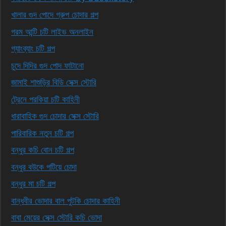
খালার গুদ পোদে গ্রুপ চোদার গল্প
গরম আন্টি চটি লাইভ অনলাইন
গ্যাংব্যাং চটি গল্প
চুদে দিদির গুদ পোদ ফাটানো
জামাই শাশুড়ির বিডি সেক্স স্টোরি
ট্রেনে পরকিয়া চটি কাহিনী
ধারাবাহিক গুদ চোদার সেক্স স্টোরি
পারিবারিক নতুন চটি গল্প
বন্ধুর কচি বোন চটি গল্প
বন্ধুর বউকে পটিয়ে চোদা
বন্ধুর মা চটি গল্প
বান্ধবীর ভোদার বাল পুটকি চোদার কাহিনী
বাবা মেয়ের সেক্স স্টোরি কচি ভোদা