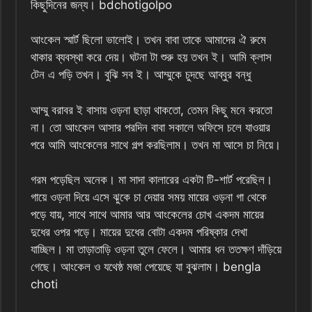
কিছুদিনের জন্য। bdchotigolpo
আংকেল স্মার্ট ছিলো ভালোই। তখন বাবা তাকে আমাদের ঐ রুমে
থাকার ব্যবস্থা করে দেয়। ঘটনা টা শুরু হয় তখন ই। আমি ক্লাস
টেন এ পড়ি তখন। বুঝি সব ই। আম্মুকে চুদছে আব্বুর বন্ধু
আম্মু বরাবর ই বাসায় ওড়না ছাড়া থাকতো, তেমন কিছু মনে করতো
না। তো আংকেল আসার পরদিন বাবা সকালে অফিসে চলে যাওয়ার
পরে আমি আংকেলের সাথে গল্প করছিলাম। তখন মা আসে চা নিয়ে।
গরম পড়েছিল অনেক। মা সাদা কালারের একটা টি-শার্ট পরেছিল।
গায়ে ওড়না দিয়ে এসে ঝুকে চা দেয়ার সময় মায়ের ওড়না গা থেকে
পড়ে যায়, সাথে সাথে আমার আর আংকেলের চোখ একদম মায়ের
দুধের ওপর পড়ে। মায়ের দুধের বোটা একদম পরিষ্কার দেখা
যাচ্ছিল। মা তাড়াতাড়ি ওড়না তুলে ফেলে। আমার ধন ততক্ষণ দাঁড়িয়ে
গেছে। আংকেল ও যথেষ্ঠ মজা পেয়েছে যা বুঝলাম। bengla
choti