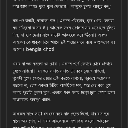
করে জামা কাপড় পুরো খুলে ফেললো। আম্মুকে চুদছে আব্বুর বন্ধু
মার গুদ বাদামী, কামানো বাল। একদম পরিষ্কার, চুষে খেয়ে ফেলতে
মন চাচ্ছিলো আমার ই। আংকেল তখন দেখলাম মার গুদে হাত বুলিয়ে
দিল, মা হাত দেয়ার সাথে সাথেই আহহহহ করে উঠলো। এরপর
আংকেল কে ধাক্কা দিয়ে শুয়িয়ে দুই পায়ের মাঝে বসে আংকেলের ধন
ধরলো। bengla choti
এবার মা শুরু করলো ধন চোষা। একদম পর্ণে যেভাবে চোষে ঐভাবে
চুষতে লাগলো। ধন ধরে সড়াত সড়াত শব্দ করে চুষতে লাগলো,
পুরোটা মুখের ভেতর নেয়ার চেষ্টা করতে লাগলো, প্রথমে কয়েকবার
পারলো না, চোখ একদম উল্টিয়ে আসছিলো মার, পরে বের করে চুষে
আবার পুরোটা ঢুকাল মুখে, এভাবে যখন গলার মধ্যে ঢুকে গেলো তখন
আংকেলের অবস্থা খারাপ.
আংকেল সাথে সাথে ধন বের করে মাল ছেড়ে দিলো, মার বাম দুধ
মালে ভরে গেল, মা এবার আংকেলকে লিপ কিস করলো, আংকেল