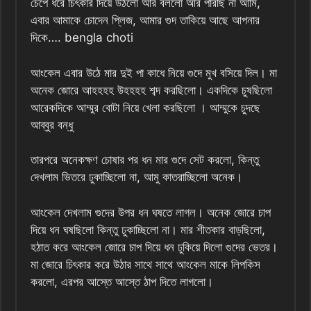
চেপে ধরে চিৎকার দিয়ে উঠলো আর বললো আর পারছি না আমি,
এবার আমাকে চোদেন প্লিজ, আমার গুদ তাকিয়ে আছে আপনার
দিকে…. bengla choti
আংকেল এবার উঠে মার দুই পা কাধে নিয়ে গুদে মুখ বসিয়ে দিল। মা
অনেক জোরে আহহহহ উহহহহ শব্দ করছিলো। একদিকে চুষছিলো
আরেকদিকে আম্মুর বোটা নিয়ে খেলা করছিলো । আম্মুকে চুদছে
আব্বুর বন্ধু
তারপরে অনেকক্ষণ চোষার পর ধন মার গুদে সেট করলো, কিন্তু
দেখলাম ভিতরে ঢুকাচ্ছিলো না, আমু কাতরাচ্ছিলো অনেক।
আংকেল দেখলাম গুদের উপর ধন ঘষতে লাগল। অনেক জোরে চাপ
দিয়ে ধন ঘষছিলো কিন্তু ঢুকাচ্ছিলো না। মার শীতকার বাড়ছিলো,
হঠাত করে আংকেল জোরে চাপ দিয়ে ধন ঢুকিয়ে দিলো গুদের ভেতর।
মা জোরে চিৎকার করে উঠার সাথে সাথে আংকেল মাকে লিপকিস
করলো, এরপর আস্তে আস্তে ঠাপ দিতে লাগলো।