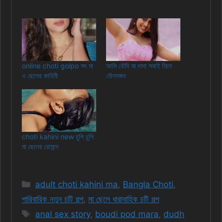
online choti golpo সৎ মা
আমি বৌদি মা দাদা সবাই মিলে
ও ছেলের কাহিনী
যৌনসঙ্গম
choti kahini new চুপি চুপি
মা ছেলের রোমান্স
Categories
adult choti kahini ma
,
Bangla Choti
,
পারিবারিক নতুন চটি গল্প
,
মা ছেলে ধারাবাহিক চটি গল্প
Tags
anal sex story
,
boudi pod mara
,
dudh