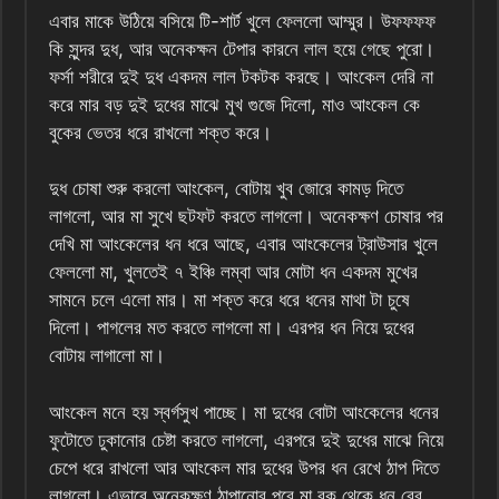
এবার মাকে উঠিয়ে বসিয়ে টি-শার্ট খুলে ফেললো আম্মুর। উফফফফ
কি সুন্দর দুধ, আর অনেকক্ষন টেপার কারনে লাল হয়ে গেছে পুরো।
ফর্সা শরীরে দুই দুধ একদম লাল টকটক করছে। আংকেল দেরি না
করে মার বড় দুই দুধের মাঝে মুখ গুজে দিলো, মাও আংকেল কে
বুকের ভেতর ধরে রাখলো শক্ত করে।
দুধ চোষা শুরু করলো আংকেল, বোটায় খুব জোরে কামড় দিতে
লাগলো, আর মা সুখে ছটফট করতে লাগলো। অনেকক্ষণ চোষার পর
দেখি মা আংকেলের ধন ধরে আছে, এবার আংকেলের ট্রাউসার খুলে
ফেললো মা, খুলতেই ৭ ইঞ্চি লম্বা আর মোটা ধন একদম মুখের
সামনে চলে এলো মার। মা শক্ত করে ধরে ধনের মাথা টা চুষে
দিলো। পাগলের মত করতে লাগলো মা। এরপর ধন নিয়ে দুধের
বোটায় লাগালো মা।
আংকেল মনে হয় স্বর্গসুখ পাচ্ছে। মা দুধের বোটা আংকেলের ধনের
ফুটোতে ঢুকানোর চেষ্টা করতে লাগলো, এরপরে দুই দুধের মাঝে নিয়ে
চেপে ধরে রাখলো আর আংকেল মার দুধের উপর ধন রেখে ঠাপ দিতে
লাগলো। এভাবে অনেকক্ষণ ঠাপানোর পরে মা বুক থেকে ধন বের