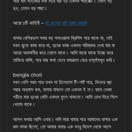
আর যদি সাইজের দিক দিয়ে ধরা হয় একদম পারফেক্ট। যেমন বড়
দুধ, তেমন বড় পাছা।
আরো চটি কাহিনী –
মা ছেলের খাট ভাঙ্গা চুদাচুদি
বাসায় বেশিরভাগ সময় বড় গলাওয়ালা থ্রিপিস পরে থাকে মা, তাই
যখন ঝুকে কাজ করে মা, দুধের ভাজ একদম পরিষ্কার দেখা যায় যা
আরো আকর্ষনীয় করে তোলে মাকে। আমি মাঝে মাঝে ইচ্ছে করে
তাকিয়ে থাকি, পরে মার কথা ভেবে বাথরুমে যেয়ে হস্তমৈথুন করি।
bengla choti
যখন বেশি গরম পরে তখন মা ঢিলেঢালা টি-শার্ট পরে, ভিতরে ব্রা
পরার অভ্যাস কম, বাসায় থাকলে তো একদম ই না। ঘামে ভেজা
শরীরে মার দুধের বোটা একদম ফুলে থাকতো। আমি চোখ দিয়ে গিলে
খেতাম মাকে।
আসল কথায় আসি এবার। দাদি মারা যাবার পরে আমাদের বাসার এক
রুম ফাকা ছিলো, তো আমার বাবার এক বন্ধু বিদেশ থেকে আসে