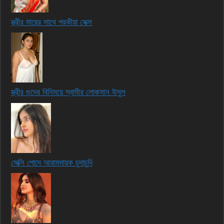
স্ত্রীর মায়ের সাথে পরকীয়া সেক্স
স্ত্রীর গুদের বিনিময়ে স্বামীর লোকসান উসুল
সেক্সি পোদে আরামদায়ক চুদাচুদি