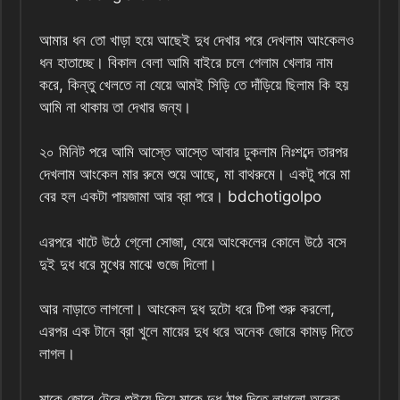
আমার ধন তো খাড়া হয়ে আছেই দুধ দেখার পরে দেখলাম আংকেলও
ধন হাতাচ্ছে। বিকাল বেলা আমি বাইরে চলে গেলাম খেলার নাম
করে, কিন্তু খেলতে না যেয়ে আমই সিড়ি তে দাঁড়িয়ে ছিলাম কি হয়
আমি না থাকায় তা দেখার জন্য।
২০ মিনিট পরে আমি আস্তে আস্তে আবার ঢুকলাম নিঃশব্দে তারপর
দেখলাম আংকেল মার রুমে শুয়ে আছে, মা বাথরুমে। একটু পরে মা
বের হল একটা পায়জামা আর ব্রা পরে। bdchotigolpo
এরপরে খাটে উঠে গে্লো সোজা, যেয়ে আংকেলের কোলে উঠে বসে
দুই দুধ ধরে মুখের মাঝে গুজে দিলো।
আর নাড়াতে লাগলো। আংকেল দুধ দুটো ধরে টিপা শুরু করলো,
এরপর এক টানে ব্রা খুলে মায়ের দুধ ধরে অনেক জোরে কামড় দিতে
লাগল।
মাকে জোরে টেনে শুইয়ে দিয়ে মাকে দুধ ঠাপ দিতে লাগলো অনেক