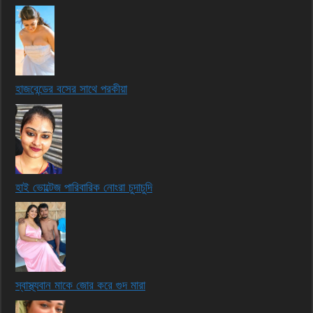
হাজবেন্ডের বসের সাথে পরকীয়া
হাই ভোল্টেজ পারিবারিক নোংরা চুদাচুদি
স্বাস্থ্যবান মাকে জোর করে গুদ মারা