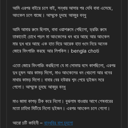
আমি এরপর বাইরে চলে যাই, সন্ধায় আসার পর দেখি বাবা এসেছে,
আংকেল চলে যাচ্ছে। আম্মুকে চুদছে আব্বুর বন্ধু
আমি আমার রুমে ছিলাম, বাবা ওয়াশরুমে গেছিলো, ড্রয়িং রুমে
তাকাতেই চোখে পড়ল মা আংকেলের ধন ধরে আছে আর আংকেল
মার দুধ ধরে আছে এক হাত দিয়ে আরেক হাত গুদে নিয়ে অনেক
জোরে ফিংগারিং করছে আর লিপকিস। bengla choti
এতো জোরে ফিংগারিং করছিলো যে মা সোফায় বসে কাপছিলো, এরপর
দুধ চুষল আর কামড় দিলো, মাও আংকেলের ধন খেচলো আর ধনের
মাথায় কামড় দিলো। বাবার বের হউয়ার শব্দ পেয়ে দুইজন সরে
গেলো। আম্মুকে চুদছে আব্বুর বন্ধু
মাও জামা কাপড় ঠিক করে নিলো। বুঝলাম যাওয়ার আগে শেষবারের
মতো চাহিদা মিটিয়ে নিলো দুইজন। এরপর আংকেল চলে গেলো।
আরো চটি কাহিনী –
বান্ধবির বাপ চুদলো