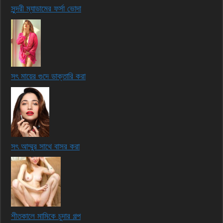
সুন্দরী ম্যাডামের ফর্সা ভোদা
সৎ মায়ের গুদে ডাক্তারি করা
সৎ আম্মুর সাথে বাসর করা
শীতকালে মামিকে চুদার গল্প