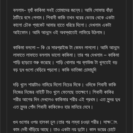
বললাম- হ্যাঁ কাকিমা সবই তোমাদের জন্যে। আমি সোফায় বাঁড়া
ঠাটিয়ে বসে গেলাম। শিবানী কাকি তখন ঘরের ভেতর থেকে একটা
কালো চৌক প্যাকেট আমার হাতে ধরিয়ে দিলো। দেখলাম একটা
আইফোন। আমি আনন্দে ওই অবস্থাতেই লাফিয়ে উঠলাম।
কাকিমা বললো – কি রে সারপ্রাইজ টা কেমন লাগলো। আমি আনন্দে
লাফাতে লাফাতে বললাম ভালো কাকিমা। তার পর দেখলাম – কাকিমা
শাড়ি ছাড়তে শুরু করেছে। শাড়ি খোলার পর ব্লাউজ টা খুলতেই বড়
বড় দুধ গুলো বেড়িয়ে পড়লো। কাকি ভাতিজা চোদাচুদি
দড়ি খুলে শায়াটাও নামিয়ে দিলো নিচের দিকে। ওদিকে শিবানী কাকি
নিজের নিজের নাইটি টাও খুলে ফেলেছে ততক্ষণে। শিবানী কাকির
শরীর আগের দিন দেখলেও কাকিমার শরীর এই প্রথম। এত সুন্দর দুধ
এত সুন্দর পোঁদ শিবানী কাকিকেও হার মানিয়ে দেবে।
গুদ গুলোর ওপর হালকা চুল।তার পর লম্বা চওড়া শরীর। সাক্ষাৎ
কাম দেবী দাঁড়িয়ে আছে। তাও একটা নয় দুটো। কাল ভয়ের চোটে