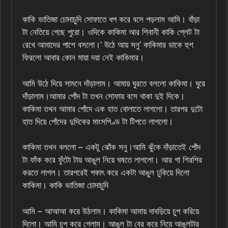
কাকি ভাতিজা চোদাচুদি সোফাতে ধপ করে বসে পড়লাম আমি। বাঁড়া
টা নেতিয়ে গেছে পুরো। ওদিকে কাকিমা আর শিবানী কাকি প্লেট টা
রেখে আমাদের পাশে বসলো।’ উঠে আয় সনু’ কাকিমার ডাকে হুশ
ফিরলো আবার কোন মায়া দয়া নেই কাকিমার।
আমি উঠে দিয়ে সামনে দাঁড়ালাম। আমায় ঘুরতে বললো কাকিমা। ঘুরে
দাঁড়ালাম।আমার পোঁদ টা তখন সোফায় বসে থাকা দুই দিকে।
কাকিমা তখন আমার পোঁদে এক হাত বোলাতে লাগলো। তারপর দুটো
হাত দিয়ে পোঁদের দুদিকের মাংসপিণ্ড টা টিপতে লাগলো।
কাকিমা তখন বললো – একটু ঝোঁক সনু।আমি ঝুঁকে দাঁড়াতেই পোঁদ
টা ফাঁক করে ফুঁটো টায় আঙুল নিয়ে ঘষতে লাগলো। আর গা শিরশির
করতে লাগল। তারপরেই পকাৎ করে একটা আঙুল ঢুকিয়ে দিলো
কাকিমা। কাকি ভাতিজা চোদাচুদি
আমি – আআআ করে উঠলাম। কাকিমা আমায় দাবড়িয়ে চুপ করিয়ে
দিলো। আমি চুপ করে গেলাম। আঙুল টা বের করে নিয়ে আঙুলটার