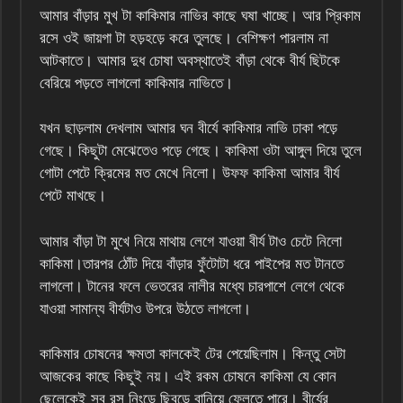
আমার বাঁড়ার মুখ টা কাকিমার নাভির কাছে ঘষা খাচ্ছে। আর প্রিকাম
রসে ওই জায়গা টা হড়হড়ে করে তুলছে। বেশিক্ষণ পারলাম না
আটকাতে। আমার দুধ চোষা অবস্থাতেই বাঁড়া থেকে বীর্য ছিটকে
বেরিয়ে পড়তে লাগলো কাকিমার নাভিতে।
যখন ছাড়লাম দেখলাম আমার ঘন বীর্যে কাকিমার নাভি ঢাকা পড়ে
গেছে। কিছুটা মেঝেতেও পড়ে গেছে। কাকিমা ওটা আঙ্গুল দিয়ে তুলে
গোটা পেটে ক্রিমের মত মেখে নিলো। উফফ কাকিমা আমার বীর্য
পেটে মাখছে।
আমার বাঁড়া টা মুখে নিয়ে মাথায় লেগে যাওয়া বীর্য টাও চেটে নিলো
কাকিমা।তারপর ঠোঁট দিয়ে বাঁড়ার ফুঁটোটা ধরে পাইপের মত টানতে
লাগলো। টানের ফলে ভেতরের নালীর মধ্যে চারপাশে লেগে থেকে
যাওয়া সামান্য বীর্যটাও উপরে উঠতে লাগলো।
কাকিমার চোষনের ক্ষমতা কালকেই টের পেয়েছিলাম। কিন্তু সেটা
আজকের কাছে কিছুই নয়। এই রকম চোষনে কাকিমা যে কোন
ছেলেকেই সব রস নিংড়ে ছিবড়ে বানিয়ে ফেলতে পারে। বীর্যের