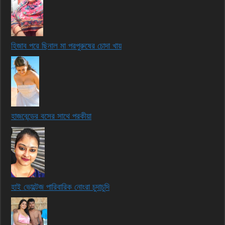
হিজাব পরে ছিনাল মা পরপুরুষের চোদা খায়
হাজবেন্ডের বসের সাথে পরকীয়া
হাই ভোল্টেজ পারিবারিক নোংরা চুদাচুদি