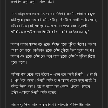
গুলো কি বড়ো বড়ো। সলিড বডি।
দেখে সত্যি মনে হয় না ৪৯ বছরের মহিলা। গুদ টা ফোলা আর চুলে
ভর্তি পুরো।আর পাছার দিকটা মোটা। পোঁদ টা অনেকটা বেরিয়ে আছে
বাইরের দিকে।ওই অবস্থায় এসে আমার ঘেমে যাওয়া ল্যাংটো
শরীরটাকে জাপটে ধরলো শিবানী কাকি। কাকি ভাতিজা চোদাচুদি
তারপর আমার মাথাটা ধরে দুধের খাঁজের মধ্যে ঢুকিয়ে দিলো। তারপর
মাথাটা বের করে একদিকের দুধের বোঁটা ঢুকিয়ে দিলো মুখের মধ্যে।
তারপর ওই দুধের বোঁটা বের করে অন্য দুধের বোঁটা টা ঢুকিয়ে দিলো
মুখের মধ্যে।
কাকিমা পাশ থেকে বলে উঠলো – এসব পড়ে করবি শিবানী। খেয়ে নি
চ।খুব খিদে পাচ্ছে। শিবানী কাকি তখন আমায় ছেড়ে হলুদ নাইটি টা
গলিয়ে নিলো গায়ে। তারপর রান্না ঘরে গেলাম।চৌকো খাবারের
টেবিল একদিকে শিবানী কাকি বসেছে।
আর অন্য দিকে আমি আর কাকিমা। কাকিমার বাঁ দিক টায় আমি