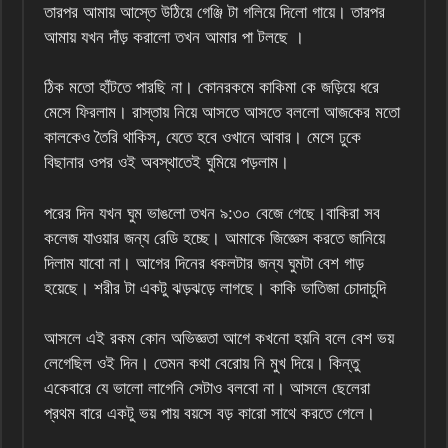
তারপর আমায় আস্তে উঠিয়ে গেঞ্জি টা গলিয়ে দিলো গায়ে। তারপর
আমায় যখন দাঁড় করালো তখন আমার পা টলছে ।
ঠিক মতো হাঁটতে পারছি না। কোনরকমে কাকিমা কে জড়িয়ে ধরে
মেসে ফিরলাম। রাস্তায় নিয়ে আসতে আসতে বললো আজকের মতো
কালকেও তৈরি থাকিস, যেতে হবে ওখানে আবার। মেসে ঢুকে
বিছানার ওপর ওই অবস্থাতেই ঘুমিয়ে পড়লাম।
পরের দিন যখন ঘুম ভাঙলো তখন ৯:৩০ বেজে গেছে।বাকিরা সব
কলেজ যাওয়ার জন্য রেডি হচ্ছে। আমাকে জিজ্ঞেস করতে জানিয়ে
দিলাম যাবো না। আগের দিনের ধকলটার জন্য ঘুমটা বেশ গাড়
হয়েছে। শরীর টা একটু ঝড়ঝড়ে লাগছে। কাকি ভাতিজা চোদাচুদি
আসলে এই রকম কোন অভিজ্ঞতা আগে কখনো হয়নি বলে বেশ ভয়
লেগেছিল ওই দিন। তেমন কথা বেরোয় নি মুখ দিয়ে। কিন্তু
একেবারে যে ভালো লাগেনি সেটাও বলবো না। আসলে ছেলেরা
প্রথম বারে একটু ভয় পায় বয়সে বড় কারো সাথে করতে গেলে।