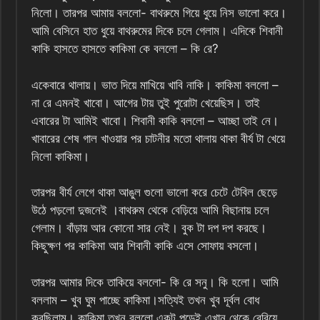
নিলো। তারপর আমায় বললো- বাথরুমে গিয়ে ধুয়ে নিস ভালো করে।
আমি বেসিনে হাত ধুয়ে বাথরুমের দিকে চলে গেলাম। এদিকে শিবানী
কাকি হাসতে হাসতে কাকিমা কে বললো – কি রে?
একেবারে থালায়। ভাত দিয়ে মাখিয়ে খাবি নাকি। কাকিমা বললো –
না রে এমনই খাবো। আগের টায় তুই পুরোটা খেয়েছিস। তাই
এবারের টা আমিই খাবো। শিবানী কাকি বললো – আচ্ছা তাই নে।
খাবারের শেষ গাল খাওয়ার পর চাটনীর মতো থালায় থাকা বীর্য টা খেয়ে
নিলো কাকিমা।
তারপর বীর্য লেগে থাকা আঙুল গুলো ভালো করে চেটে টেবিল ছেড়ে
উঠে পড়লো দুজনেই ।বাথরুম থেকে বেড়িয়ে আমি বিছানায় চলে
গেলাম। বাঁড়ায় আর কোনো সার নেই। বুক টা দপ দপ করছে।
কিছুক্ষণ পর কাকিমা আর শিবানী কাকি এসে সোফায় বসলো।
তারপর আমার দিকে তাকিয়ে বললো- কি রে সনু। কি হলো। আমি
বললাম – খুব ঘুম পাচ্ছে কাকিমা।সত্যিই তখন খুব দূর্বল বোধ
করছিলাম। কাকিমা তখন বললো একটু পড়েই এখান থেকে বেরিয়ে