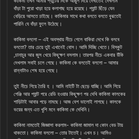
কাকিমা তখন আমার প্যান্টের দিকে আঙুল দিয়ে দেখাতেই দেখলাম
বাঁড়া টা পুরো খাড়া হয়ে কলাগাছ হয়ে রয়েছে। প্যান্ট ছিঁড়ে যেন
বেড়িয়ে আসতে চাইছে। কাকিমার সাথে কথা বলতে বলতে বুঝতেই
পারিনি যে বাঁড়া ফুলে উঠেছে।
কাকিমা বললো – এই অবস্থায় নীচে গেলে বাকিরা দেখে কি বলবে
বলতো? তার চেয়ে তুই এখানেই বোস। আমি দিচ্ছি খেতে। বিস্কুট
,চানাচুর আর জুস খেয়ে কিছুক্ষণ বসলাম। তারপর নীচে একবার উঁকি
দেখলাম সবাই চলে গেছে। কাকিমা কে বলতেই বললো – আমার
রান্নাটাও শেষ হয়ে গেছে।
তুই নীচে গিয়ে তৈরি হ । আমি নাইটি টা ছেড়ে যাচ্ছি। আমি গিয়ে
গেঞ্জি আর প্যান্ট পরে রেডি হওয়ার কিছুক্ষণ পর দেখি কাকিমা কালকের
শাড়িটাই আবার পড়ে নামছে। আজ বেশ ভালোই লাগছে। কালকে
ভয়ের জন্য এত খুশি মনে কাকিমা কে দেখিনি।
কাকিমা নামতেই জিজ্ঞাসা করলাম- কাকিমা জামাল দা কোন বেড টায়
থাকতো। কাকিমা বললো – তোর টাতেই। এখন চ। আমিও